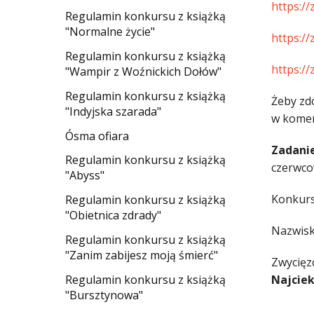
https://
Regulamin konkursu z książką
"Normalne życie"
https://
Regulamin konkursu z książką
https://
"Wampir z Woźnickich Dołów"
Regulamin konkursu z książką
Żeby zd
"Indyjska szarada"
w komen
Ósma ofiara
Zadani
Regulamin konkursu z książką
czerwco
"Abyss"
Konkurs 
Regulamin konkursu z książką
"Obietnica zdrady"
Nazwisk
Regulamin konkursu z książką
"Zanim zabijesz moją śmierć"
Zwycięz
Regulamin konkursu z książką
Najcie
"Bursztynowa"