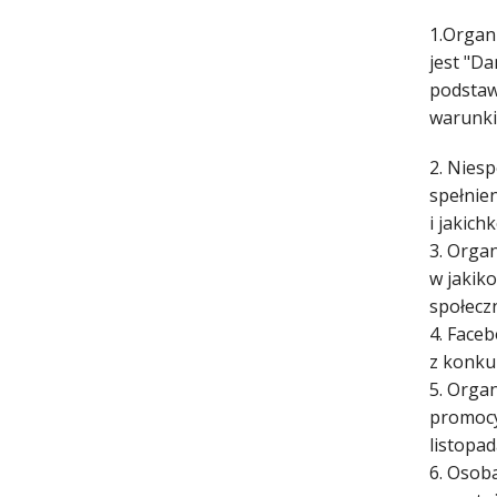
1.Organ
jest "Da
podstaw
warunki
2. Nies
spełnie
i jakic
3. Orga
w jakik
społecz
4. Face
z konku
5. Organ
promocy
listopad
6. Osob