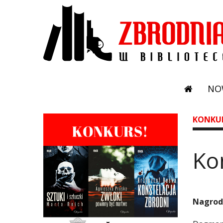
NO
KONKU
Ko
Nagrod