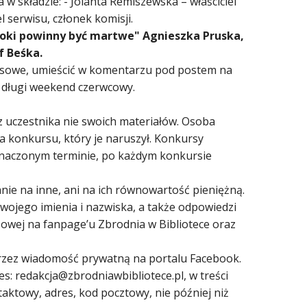
 składzie: - Jolanta Remiszewska – właściciel
 serwisu, członek komisji.
łoki powinny być martwe" Agnieszka Pruska,
f Beśka.
rsowe, umieścić w komentarzu pod postem na
a długi weekend czerwcowy.
ez uczestnika nie swoich materiałów. Osoba
 konkursu, który je naruszył. Konkursy
znaczonym terminie, po każdym konkursie
ie na inne, ani na ich równowartość pieniężną.
wojego imienia i nazwiska, a także odpowiedzi
owej na fanpage’u Zbrodnia w Bibliotece oraz
rzez wiadomość prywatną na portalu Facebook.
s: redakcja@zbrodniawbibliotece.pl, w treści
aktowy, adres, kod pocztowy, nie później niż