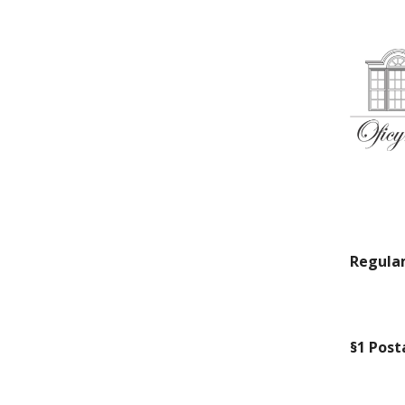
Regula
§1 Pos