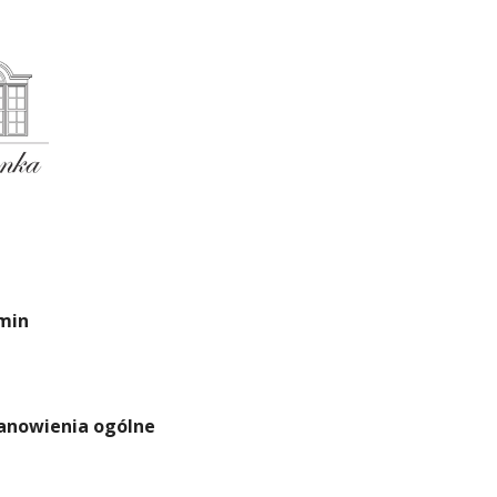
min
tanowienia ogólne