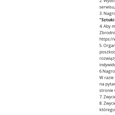
2. Wybo
serwisu,
3. Nagr
"Sztuki
4. Aby 
Zbrodni 
https:/
5. Organ
poszkod
rozwiąz
indywidu
6.Nagro
W razie
na pyta
stronie
7. Zwyc
8. Zwyci
którego 