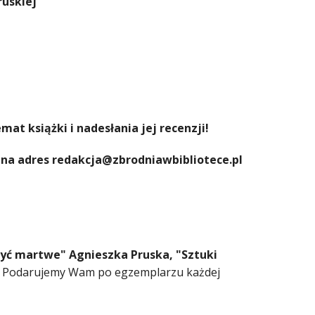
ruskiej
at książki i nadesłania jej recenzji!
 na adres redakcja@zbrodniawbibliotece.pl
być martwe" Agnieszka Pruska, "Sztuki
Podarujemy Wam po egzemplarzu każdej