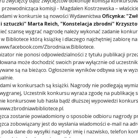
ru zwycięzcy bądź zwycięzców dokonuje komisja konkursowa w
 przewodnicząca komisji - Magdalen Kostrzewska – właściciel
odami w konkursie są nowości Wydawnictwa
Oficynka: "Zw
 i sztuczki" Marta Reich, "Konstelacja zbrodni" Krzyszto
mieć szansę wygrać nagrodę należy wykonać zadanie konku
w Bibliotece którą książkę i dlaczego najchętniej zabiorę n
/www.facebook.com/Zbrodnia.w.Bibliotece.
izator nie ponosi odpowiedzialności z tytułu publikacji prz
owana może dochodzić swoich praw wyłącznie od uczestnika
ywane są na bieżąco. Ogłoszenie wyników odbywa się w wy
alnie.
dami w konkursach są książki. Nagrody nie podlegają wymian
 wygranej, Uczestnik konkursu wyraża zgodę na publikację s
nie konkursowe lub hasła bądź dłuższej wypowiedzi konkurs
 www.zbrodniawbibliotece.pl.
ięzca zostanie powiadomiony o sposobie odbioru nagrody p
ęzca zobowiązany jest do wysłania wiadomości e-mail na adre
poda dane do wysyłki nagrody: imię i nazwisko, telefon kont