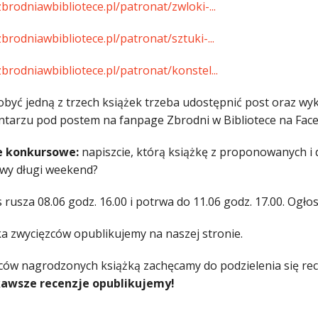
zbrodniawbibliotece.pl/patronat/zwloki-...
zbrodniawbibliotece.pl/patronat/sztuki-...
zbrodniawbibliotece.pl/patronat/konstel...
obyć jedną z trzech książek trzeba udostępnić post oraz w
tarzu pod postem na fanpage Zbrodni w Bibliotece na Fac
e konkursowe:
napiszcie, którą książkę z proponowanych i d
wy długi weekend?
rusza 08.06 godz. 16.00 i potrwa do 11.06 godz. 17.00. Ogło
a zwycięzców opublikujemy na naszej stronie.
ców nagrodzonych książką zachęcamy do podzielenia się rec
kawsze recenzje opublikujemy!