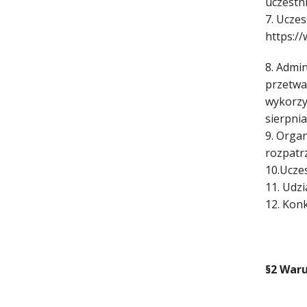
uczestn
7. Ucze
https:/
8. Admi
przetwa
wykorzy
sierpnia
9. Orga
rozpatr
10.Ucze
11. Udzi
12. Kon
§2 Waru