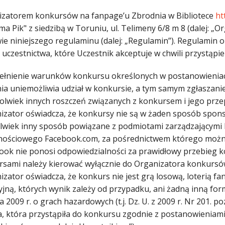
izatorem konkursów na fanpage’u Zbrodnia w Bibliotece
ht
ma Pik" z siedzibą w Toruniu, ul. Telimeny 6/8 m 8 (dalej: 
ie niniejszego regulaminu (dalej: „Regulamin”). Regulamin o
 uczestnictwa, które Uczestnik akceptuje w chwili przystąpi
pełnienie warunków konkursu określonych w postanowienia
nia uniemożliwia udział w konkursie, a tym samym zgłaszan
hkolwiek innych roszczeń związanych z konkursem i jego pr
nizator oświadcza, że konkursy nie są w żaden sposób spon
olwiek inny sposób powiązane z podmiotami zarządzającymi l
nościowego Facebook.com, za pośrednictwem którego można
book nie ponosi odpowiedzialności za prawidłowy przebieg 
rsami należy kierować wyłącznie do Organizatora konkursó
izator oświadcza, że konkurs nie jest grą losową, loterią 
jną, których wynik zależy od przypadku, ani żadną inną form
a 2009 r. o grach hazardowych (t.j. Dz. U. z 2009 r. Nr 201. po
a, która przystąpiła do konkursu zgodnie z postanowieniami 