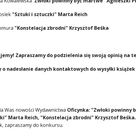
a Kowalewska
"Zwłoki powinny być martwe" Agnieszki P
osiek
"Sztuki i sztuczki" Marta Reich
Chmura
"Konstelacja zbrodni" Krzysztof Beśka
jemy! Zapraszamy do podzielenia się swoją opinią na tem
 o nadesłanie danych kontaktowych do wysyłki książek
la Was nowości Wydawnictwa
Oficynka: "Zwłoki powinny 
zki" Marta Reich, "Konstelacja zbrodni" Krzysztof Beśka.
ek, zapraszamy do konkursu.