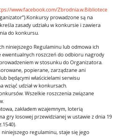
tps://www.facebook.com/Zbrodnia.w.Bibliotece
„Organizator”).Konkursy prowadzone są na
kreśla zasady udziału w konkursie i zawiera
enia do konkursu.
ch niniejszego Regulaminu lub odmowa ich
ie ewentualnych roszczeń do odbioru nagrody
zeprowadzeniem w stosunku do Organizatora.
sorowane, popierane, zarządzane ani
ub będącymi właścicielami serwisu
 wziąć udział w konkursach.
konkursów. Wszelkie roszczenia związane
w.
fantowa, zakładem wzajemnym, loterią
a gry losowej przewidzianej w ustawie z dnia 19
z.1540).
niniejszego regulaminu, staje się jego