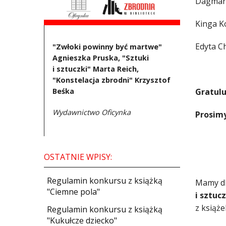
Dagmar
Kinga K
Edyta 
"Zwłoki powinny być martwe"
Agnieszka Pruska, "Sztuki
i sztuczki" Marta Reich,
"Konstelacja zbrodni" Krzysztof
Beśka
Gratulu
Wydawnictwo Oficynka
Prosimy
OSTATNIE WPISY:
Regulamin konkursu z książką
Mamy d
"Ciemne pola"
i sztuc
z książ
Regulamin konkursu z książką
"Kukułcze dziecko"