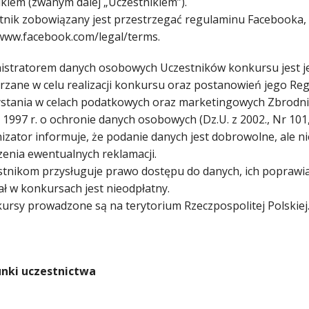
ikiem (zwanym dalej „Uczestnikiem”).
stnik zobowiązany jest przestrzegać regulaminu Facebooka,
/www.facebook.com/legal/terms.
nistratorem danych osobowych Uczestników konkursu jest 
rzane w celu realizacji konkursu oraz postanowień jego Re
stania w celach podatkowych oraz marketingowych Zbrodni w
 1997 r. o ochronie danych osobowych (Dz.U. z 2002., Nr 101,
nizator informuje, że podanie danych jest dobrowolne, ale 
zenia ewentualnych reklamacji.
stnikom przysługuje prawo dostępu do danych, ich poprawia
ał w konkursach jest nieodpłatny.
kursy prowadzone są na terytorium Rzeczpospolitej Polskiej
nki uczestnictwa