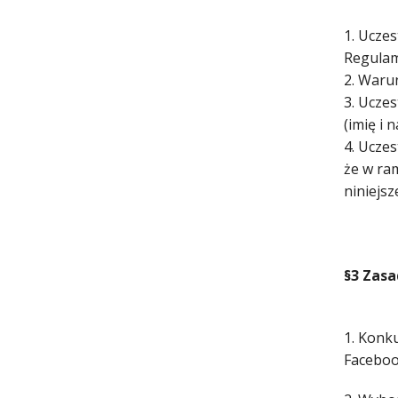
1. Uczes
Regulam
2. Waru
3. Ucze
(imię i 
4. Ucze
że w ra
niniejs
§3 Zas
1. Konk
Faceboo