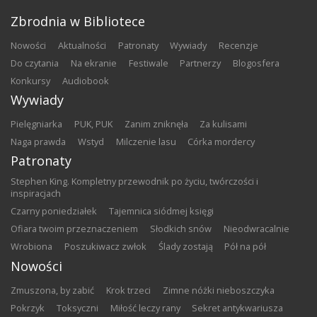
Zbrodnia w Bibliotece
nowości
aktualności
patronaty
wywiady
recenzje
do czytania
na ekranie
festiwale
partnerzy
blogosfera
konkursy
audiobook
Wywiady
Pielęgniarka
PUK, PUK
Zanim zniknęła
Za kulisami
Naga prawda
Wstyd
Milczenie lasu
Córka mordercy
Patronaty
Stephen King. Kompletny przewodnik po życiu, twórczości i
inspiracjach
Czarny poniedziałek
Tajemnica siódmej księgi
Ofiara twoim przeznaczeniem
Słodkich snów
Nieodwracalnie
Wrobiona
Poszukiwacz zwłok
Ślady zostają
Pół na pół
Nowości
Zmuszona, by zabić
Krok trzeci
Zimne nóżki nieboszczyka
Pokrzyk
Toksyczni
Miłość leczy rany
Sekret antykwariusza