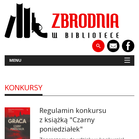
MENU
KONKURSY
NOWOŚCI
PATRONATY
Regulamin konkursu
WYWIADY
z książką "Czarny
poniedziałek"
RECENZJE