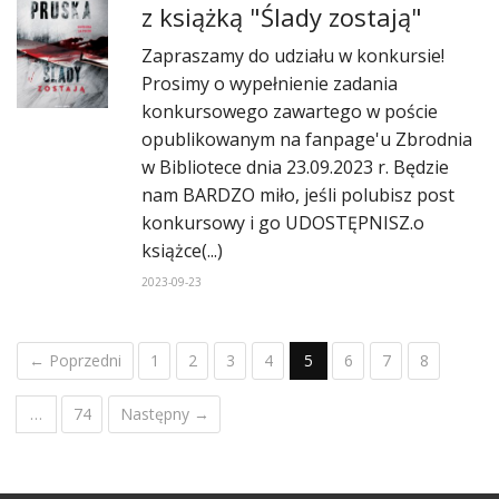
z książką "Ślady zostają"
Zapraszamy do udziału w konkursie!
Prosimy o wypełnienie zadania
konkursowego zawartego w poście
opublikowanym na fanpage'u Zbrodnia
w Bibliotece dnia 23.09.2023 r. Będzie
nam BARDZO miło, jeśli polubisz post
konkursowy i go UDOSTĘPNISZ.o
książce(...)
2023-09-23
← Poprzedni
1
2
3
4
5
6
7
8
…
74
Następny →