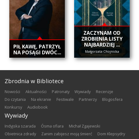
ZACZYNAM OD
ZROBIENIA LISTY
NAJBARDZIEJ ...
​PIŁ KAWĘ, PATRZYŁ
NA POSĄGI DWÓC...
Małgorzata Chojnicka
Zbrodnia w Bibliotece
nowości
aktualności
patronaty
wywiady
recenzje
do czytania
na ekranie
festiwale
partnerzy
blogosfera
konkursy
audiobook
Wywiady
Indyjska szarada
Ósma ofiara
Michał Zgajewski
Obietnica zdrady
Zanim zabijesz moją śmierć
Dom Klepsydry