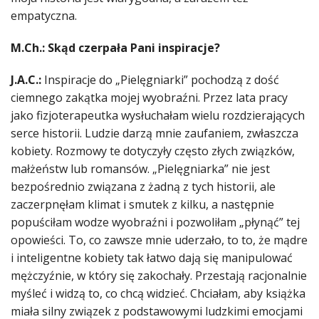
empatyczna.
M.Ch.: Skąd czerpała Pani inspiracje?
J.A.C.:
Inspiracje do „Pielęgniarki” pochodzą z dość
ciemnego zakątka mojej wyobraźni. Przez lata pracy
jako fizjoterapeutka wysłuchałam wielu rozdzierających
serce historii. Ludzie darzą mnie zaufaniem, zwłaszcza
kobiety. Rozmowy te dotyczyły często złych związków,
małżeństw lub romansów. „Pielęgniarka” nie jest
bezpośrednio związana z żadną z tych historii, ale
zaczerpnęłam klimat i smutek z kilku, a następnie
popuściłam wodze wyobraźni i pozwoliłam „płynąć” tej
opowieści. To, co zawsze mnie uderzało, to to, że mądre
i inteligentne kobiety tak łatwo dają się manipulować
mężczyźnie, w który się zakochały. Przestają racjonalnie
myśleć i widzą to, co chcą widzieć. Chciałam, aby książka
miała silny związek z podstawowymi ludzkimi emocjami