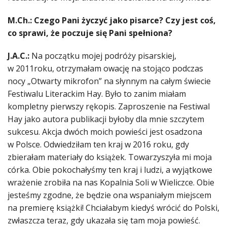
M.Ch.:
Czego Pani życzyć jako pisarce?
Czy jest coś,
co sprawi, że poczuje się Pani spełniona?
J.A.C.:
Na początku mojej podróży pisarskiej,
w 2011roku, otrzymałam owację na stojąco podczas
nocy „Otwarty mikrofon” na słynnym na całym świecie
Festiwalu Literackim Hay. Było to zanim miałam
kompletny pierwszy rękopis. Zaproszenie na Festiwal
Hay jako autora publikacji byłoby dla mnie szczytem
sukcesu. Akcja dwóch moich powieści jest osadzona
w Polsce. Odwiedziłam ten kraj w 2016 roku, gdy
zbierałam materiały do książek. Towarzyszyła mi moja
córka. Obie pokochałyśmy ten kraj i ludzi, a wyjątkowe
wrażenie zrobiła na nas Kopalnia Soli w Wieliczce. Obie
jesteśmy zgodne, że będzie ona wspaniałym miejscem
na premierę książki! Chciałabym kiedyś wrócić do Polski,
zwłaszcza teraz, gdy ukazała się tam moja powieść.