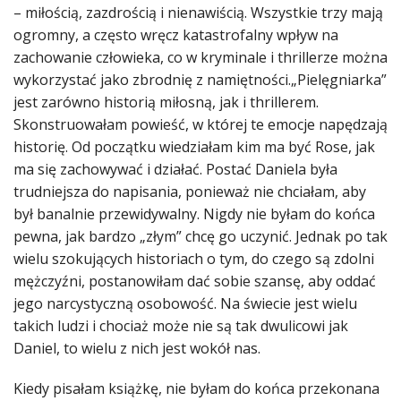
– miłością, zazdrością i nienawiścią. Wszystkie trzy mają
ogromny, a często wręcz katastrofalny wpływ na
zachowanie człowieka, co w kryminale i thrillerze można
wykorzystać jako
zbrodnię z namiętności.„Pielęgniarka”
jest zarówno historią miłosną, jak i thrillerem.
Skonstruowałam powieść, w której te emocje napędzają
historię. Od początku wiedziałam kim ma być Rose, jak
ma się zachowywać i działać. Postać Daniela była
trudniejsza do napisania, ponieważ nie chciałam, aby
był banalnie przewidywalny. Nigdy nie byłam do końca
pewna, jak bardzo „złym” chcę go uczynić. Jednak po tak
wielu szokujących historiach o tym, do czego są zdolni
mężczyźni, postanowiłam dać sobie szansę, aby oddać
jego narcystyczną osobowość. Na świecie jest wielu
takich ludzi i chociaż może nie są tak dwulicowi jak
Daniel, to wielu z nich jest wokół nas.
Kiedy pisałam książkę, nie byłam do końca przekonana