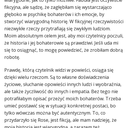
fikcyjna, ale sądzę, że zagłębiłam się wystarczająco
głęboko w psychikę bohaterów i ich emocje, by
stworzyć wiarygodną historię. W fikcyjnej rzeczywistości
niezwykłe rzeczy przytrafiają się zwykłym ludziom.
Moim absolutnym celem jest, aby moi czytelnicy poczuli,
że historia i jej bohaterowie są prawdziwi. Jeśli uda mi
się to osiągnąć, to mogę powiedzieć, że zrobiłam dobrą
robotę.
Prawdę, którą czytelnik widzi w powieści, osiąga się
dzięki wielu rzeczom. Są to własne doświadczenia
życiowe, słuchanie opowieści innych ludzi i wyobraźnia,
ale także życzliwość do innych i empatia. Bez tego nie
potrafiłabym opisać przeżyć moich bohaterów. Trzeba
umieć postawić się w sytuacji konkretnej postaci, bo
tylko wówczas można być autentycznym. To, co
przydarzyło się Rose, jest fikcją, ale mam nadzieję, że
moja historia jest wiarygodna, a zarazem też