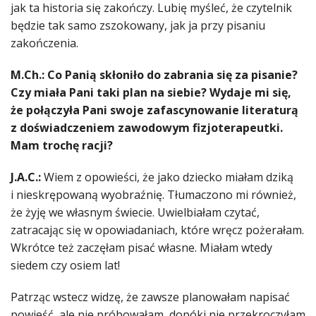
jak ta historia się zakończy. Lubię myśleć, że czytelnik
będzie tak samo zszokowany, jak ja przy pisaniu
zakończenia.
M.Ch.: Co Panią skłoniło do zabrania się za pisanie?
Czy miała Pani taki plan na siebie? Wydaje mi się,
że połączyła Pani swoje zafascynowanie literaturą
z doświadczeniem zawodowym fizjoterapeutki.
Mam trochę racji?
J.A.C.:
Wiem z opowieści, że jako dziecko miałam dziką
i nieskrępowaną wyobraźnię. Tłumaczono mi również,
że żyję we własnym świecie. Uwielbiałam czytać,
zatracając się w opowiadaniach, które wręcz pożerałam.
Wkrótce też zaczęłam pisać własne. Miałam wtedy
siedem czy osiem lat!
Patrząc wstecz widzę, że zawsze planowałam napisać
powieść, ale nie próbowałam, dopóki nie przekroczyłam