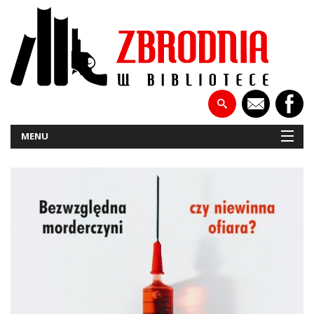
MENU
NOWOŚCI
PATRONATY
WYWIADY
RECENZJE