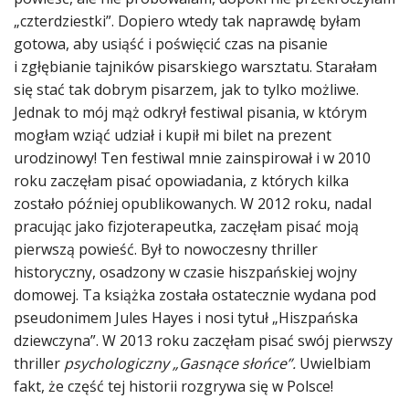
„czterdziestki”. Dopiero wtedy tak naprawdę byłam
gotowa, aby usiąść i poświęcić czas na pisanie
i zgłębianie tajników pisarskiego warsztatu. Starałam
się stać tak dobrym pisarzem, jak to tylko możliwe.
Jednak to mój mąż odkrył festiwal pisania, w którym
mogłam wziąć udział i kupił mi bilet na prezent
urodzinowy! Ten festiwal mnie zainspirował i w 2010
roku zaczęłam pisać opowiadania, z których kilka
zostało później opublikowanych. W 2012 roku, nadal
pracując jako fizjoterapeutka, zaczęłam pisać moją
pierwszą powieść. Był to nowoczesny thriller
historyczny, osadzony w czasie hiszpańskiej wojny
domowej. Ta książka została ostatecznie wydana pod
pseudonimem Jules Hayes i nosi tytuł „Hiszpańska
dziewczyna”. W 2013 roku zaczęłam pisać swój pierwszy
thriller
psychologiczny „Gasnące słońce”.
Uwielbiam
fakt, że część tej historii rozgrywa się w Polsce!