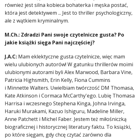
również jest silna kobieca bohaterka i męska postać,
która jest detektywem ... Jest to thriller psychologiczny,
ale z wątkiem kryminalnym.
M.Ch.: Zdradzi Pani swoje czytelnicze gusta? Po
jakie książki sięga Pani najczęściej?
J.A.C:
Mam eklektyczne gusta czytelnicze, więc mam
wielu ulubionych autorów! W gatunku thrillerów moimi
ulubionymi autorami byli Alex Marwood, Barbara Vine,
Patricia Highsmith, Erin Kelly, Fiona Cummins
i Minnette Walters. Uwielbiam twórczość DM Thomasa,
Kate Atkinson i Cormaca McCarthy'ego. Lubię Thomasa
Harrisa i wczesnego Stephena Kinga, Johna Irvinga,
Haruki Murakami, Kazuo Ishiguru, Madeline Miller,
Anne Patchett i Michel Faber. Jestem też miłośniczką
biograficznej i historycznej literatury faktu. To książki,
po które sięgam, gdy chcę czytać zarówno dla