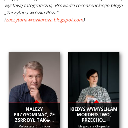
wystawę fotograficzną. Prowadzi recenzenckiego bloga
„Zaczytana wróżka Róża”
(
zaczytanawrozkaroza.blogspot.com
)
NALEŻY
KIEDYŚ WYMYŚLIŁAM
PRZYPOMINAĆ, ŻE
MORDERSTWO,
ZSRR BYŁ TAK�...
PRZECHO...
Małgorzata Chojnicka
Małgorzata Chojnicka