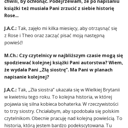
chwili, by ochłonąć. Podejrzewam, że po napisaniu
książki też musiała Pani zrzucić z siebie historię
Rose...
J.A.C.:
Tak, zajęło mi kilka miesięcy, aby otrząsnąć się
z Rose i Theo oraz zacząć pisać moją następną
powieść!
M.Ch.: Czy czytelnicy w najbliższym czasie mogą się
spodziewać kolejnej książki Pani autorstwa?
Wiem,
że wydała Pani „Złą siostrę”. Ma Pani w planach
napisanie kolejnej?
J.A.C.:
Tak, „Zła siostra” ukazała się w Wielkiej Brytanii
w kwietniu tego roku. To kolejna historia, w której
pojawia się silna kobieca bohaterka. W rzeczywistości
to trzy siostry. Chciałabym, aby spodobała się polskim
czytelnikom. Obecnie pracuję nad kolejną powieścią. To
historia, którą jestem bardzo podekscytowana. Tu