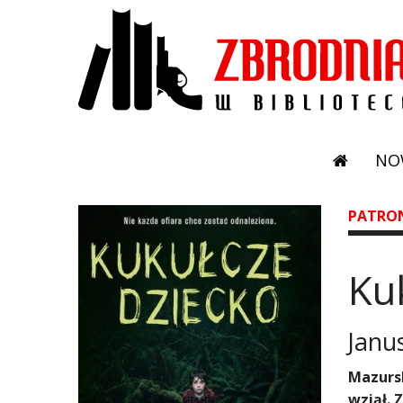
NO
PATRO
Ku
Janu
​Mazurs
wziął. 