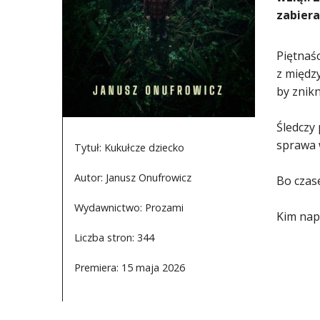
zabiera
Piętnaś
z międz
by znikn
Śledczy 
sprawa 
Tytuł: Kukułcze dziecko
Autor: Janusz Onufrowicz
Bo czase
Wydawnictwo: Prozami
Kim nap
Liczba stron: 344
Premiera: 15 maja 2026