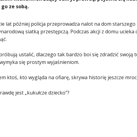
 go ze sobą.
cie lat później policja przeprowadza nalot na dom starsze
ynarodową siatką przestępczą. Podczas akcji z domu ucieka 
ąć.
próbują ustalić, dlaczego tak bardzo boi się zdradzić swoją 
wymyka się prostym wyjaśnieniom.
m ktoś, kto wygląda na ofiarę, skrywa historię jeszcze mroc
rawdę jest „kukułcze dziecko”?