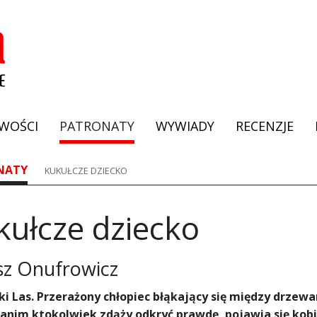
WOŚCI
PATRONATY
WYWIADY
RECENZJE
NATY
KUKUŁCZE DZIECKO
kułcze dziecko
sz Onufrowicz
ki Las. Przerażony chłopiec błąkający się między drzewam
Zanim ktokolwiek zdąży odkryć prawdę, pojawia się kobie