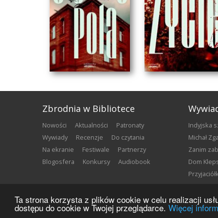
Zbrodnia w Bibliotece
Wywia
nowości
aktualności
patronaty
Indyjska 
wywiady
recenzje
do czytania
Michał Z
na ekranie
festiwale
partnerzy
Zanim za
blogosfera
konkursy
audiobook
Dom Klep
Przyjació
CIEMNE POLA
NORMALNE ŻYCI
Ta strona korzysta z plików cookie w celu realizacji u
Klaudiusz Szymańczak
Klaudiusz Szymańczak
Copyright ©
2026
Zbrodnia w Bibliotece
dostępu do cookie w Twojej przeglądarce.
Więcej inform