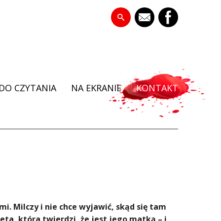
DO CZYTANIA
NA EKRANIE
KONTAKT
i. Milczy i nie chce wyjawić, skąd się tam
ta, która twierdzi, że jest jego matką – i