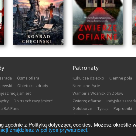
dy
Patronaty
szarada
Ósma ofiara
Kukułcze dziecko
Ciemne pola
gajewski
Obietnica zdrady
Normalne życie
bijesz moją śmierć
Wampir z Woźnickich Dołów
sydry
Do trzech razy śmierć
Zwierzę ofiarne
Indyjska szarad
łka B.A.Paris
Gołoborze
Tysiąc
Paprotniki
WAMPIR
Ósma ofiara
E
ZWIERZĘ OFIARNE
Z WOŹNICKICH
sług zgodnie z Polityką dotyczącą cookies. Możesz określić
DOŁÓW
Henrik Fexeus
acji znajdziesz w polityce prywatności.