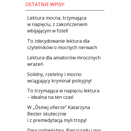
OSTATNIE WPISY:
​Lektura mocna, trzymająca
w napięciu, z zakończeniem
wbijającym w fotel!
​To zdecydowanie lektura dla
czytelników o mocnych nerwach
Lektura dla amatorów mrocznych
wrażeń
Solidny, rzetelny i mocno
wciągający kryminał policyjny!
​To trzymająca w napięciu lektura
– idealna na ten czas!
W „Ósmej ofierze” Katarzyna
Bester skutecznie
i z premedytacją myli tropy!
Dwa rodzeństwa, Bieszczady i noc,