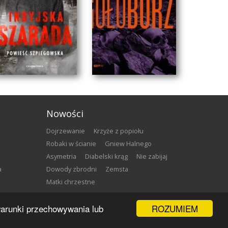
Nowości
Dojrzewanie
Krzyże z popiołu
Robaki w ścianie
Gniew Halnego
Asymetria
Diabelski krąg
Nie zabijaj
a
Dowody zbrodni
Zemsta
Matki chrzestne
INDYJSKA SZARADA
GOŁOBORZE
ROZUMIEM
 warunki przechowywania lub
Marcin Faliński
Maciej Siembieda