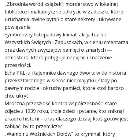
„Zbrodnia wśród książek”: morderstwo w lokalnej
bibliotece i makabryczne odkrycie w Zaduszki, które
uruchamia lawinę pytań o stare sekrety i ukrywane
powiązania.
Symboliczny listopadowy klimat: akcja tuż po
Wszystkich Świętych i Zaduszkach, w cieniu cmentarza
oraz dawnych zwyczajów pamięci o zmarłych —
atmosfera, która potęguje napięcie i znaczenie
przeszłości.
Echa PRL-u i tajemnice dawnego dworu: w tle historia
przekształconego w sierociniec majątku, ślady po
dawnym rodzie i okruchy pamięci, które ktoś bardzo
chce ukryć.
Mroczna przeszłość kontra współczesność: stare
zdjęcie z 1939 roku, troje dzieci i pytanie, kto zniknął
z kadru historii – oraz dlaczego dzisiaj ktoś gotów jest
zabijać, by to przemilczeć.
„Wampir z Woźnickich Dołów” to kryminał, który