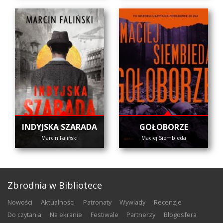
INDYJSKA SZARADA
GOŁOBORZE
Marcin Faliński
Maciej Siembieda
Zbrodnia w Bibliotece
nowości
aktualności
patronaty
wywiady
recenzje
do czytania
na ekranie
festiwale
partnerzy
blogosfera