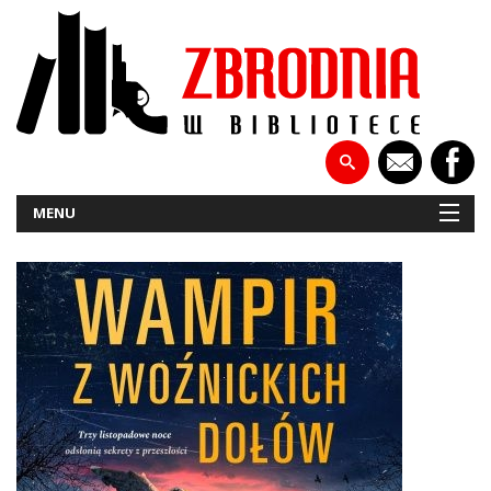
MENU
NOWOŚCI
PATRONATY
WYWIADY
RECENZJE