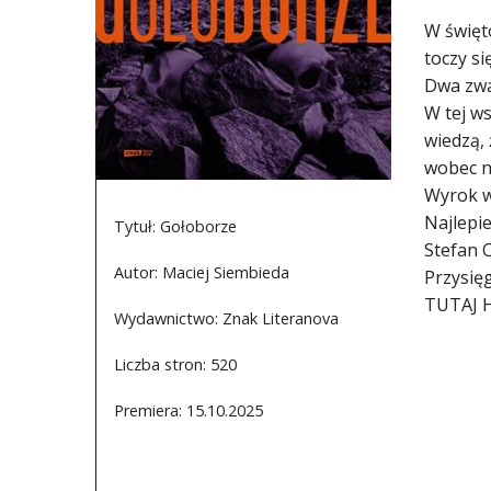
W święto
toczy si
Dwa zwa
W tej ws
wiedzą,
wobec n
Wyrok wy
Najlepi
Tytuł: Gołoborze
Stefan 
Autor: Maciej Siembieda
Przysię
TUTAJ 
Wydawnictwo: Znak Literanova
Liczba stron: 520
Premiera: 15.10.2025