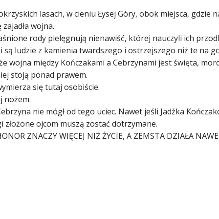
krzyskich lasach, w cieniu Łysej Góry, obok miejsca, gdzie na
ę zajadła wojna.
śnione rody pielęgnują nienawiść, której nauczyli ich przod
i są ludzie z kamienia twardszego i ostrzejszego niż te na 
 że wojna między Kończakami a Cebrzynami jest święta, mor
iej stoją ponad prawem.
mierza się tutaj osobiście.
ej nożem.
Cebrzyna nie mógł od tego uciec. Nawet jeśli Jadźka Kończak
gi złożone ojcom muszą zostać dotrzymane.
HONOR ZNACZY WIĘCEJ NIŻ ŻYCIE, A ZEMSTA DZIAŁA NAWE