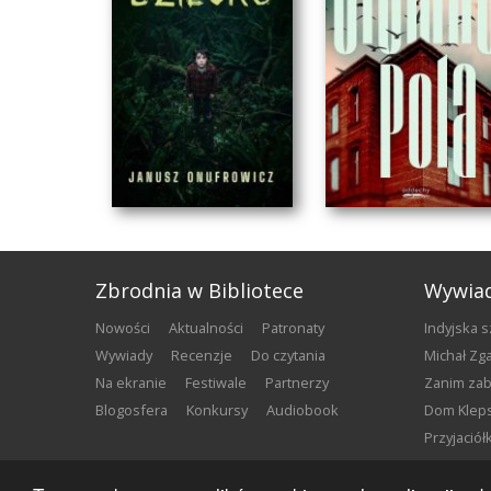
Zbrodnia w Bibliotece
Wywia
nowości
aktualności
patronaty
Indyjska 
wywiady
recenzje
do czytania
Michał Z
na ekranie
festiwale
partnerzy
Zanim za
blogosfera
konkursy
audiobook
Dom Klep
Przyjació
KUKUŁCZE DZIECKO
CIEMNE POLA