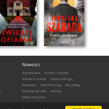
Nowości
Dojrzewanie
Krzyże z popiołu
Robaki w ścianie
Gniew Halnego
Asymetria
Diabelski krąg
Nie zabijaj
a
Dowody zbrodni
Zemsta
Matki chrzestne
ZWIERZĘ OFIARNE
INDYJSKA SZARADA