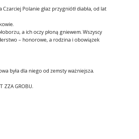
 Czarciej Polanie głaz przygniótł diabła, od lat
kowie.
gołoborzu, a ich oczy płoną gniewem. Wszyscy
derstwo – honorowe, a rodzina i obowiązek
owa była dla niego od zemsty ważniejsza.
T ZZA GROBU.