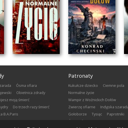
dy
Patronaty
szarada
Ósma ofiara
Kukułcze dziecko
Ciemne pola
gajewski
Obietnica zdrady
Normalne życie
bijesz moją śmierć
Wampir z Woźnickich Dołów
sydry
Do trzech razy śmierć
Zwierzę ofiarne
Indyjska szarad
łka B.A.Paris
Gołoborze
Tysiąc
Paprotniki
WAMPIR
Ósma ofiara
NORMALNE ŻYCIE
Z WOŹNICKICH