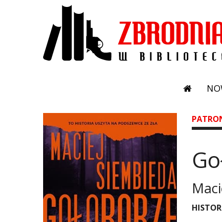
NO
PATRO
Go
Maci
​HISTO