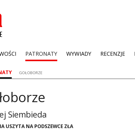
WOŚCI
PATRONATY
WYWIADY
RECENZJE
NATY
GOŁOBORZE
łoborze
ej Siembieda
RIA USZYTA NA PODSZEWCE ZŁA