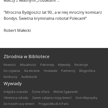
walczy z włas­nymi „robakami”…
"Mroczna Bydgoszcz lat 90., a w niej mroczny komisarz
Bondys. Świetna kryminalna robota! Polecam!"
Robert Małecki
Zbrodnia w Bibliotece
nowości
aktualności
patronaty
wywiady
recenzje
do czytania
na ekranie
festiwale
partnerzy
blogosfera
konkursy
audiobook
Wywiady
Indyjska szarada
Ósma ofiara
Michał Zgajewski
Obietnica zdrady
Zanim zabijesz moją śmierć
Dom Klepsydry
Do trzech razy śmierć
Przyjaciółka B.A.Paris