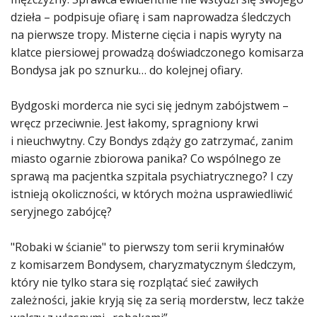
dzieła – podpisuje ofiarę i sam naprowadza śledczych
na pierwsze tropy. Misterne cięcia i napis wyryty na
klatce piersiowej prowadzą doświadczonego komisarza
Bondysa jak po sznurku… do kolejnej ofiary.
Bydgoski morderca nie syci się jednym zabójstwem –
wręcz przeciwnie. Jest łakomy, spragniony krwi
i nieuchwytny. Czy Bondys zdąży go zatrzymać, zanim
miasto ogarnie zbiorowa panika? Co wspólnego ze
sprawą ma pacjentka szpitala psychiatrycznego? I czy
istnieją okoliczności, w których można usprawiedliwić
seryjnego zabójcę?
"Robaki w ścianie" to pierwszy tom serii kryminałów
z komisarzem Bondysem, charyzmatycznym śledczym,
który nie tylko stara się rozplątać sieć zawiłych
zależności, jakie kryją się za serią morderstw, lecz także