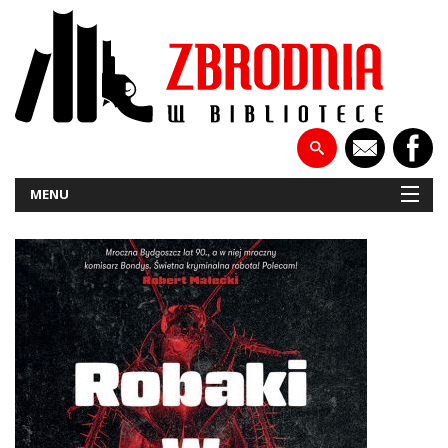
MENU
NOWOŚCI
PATRONATY
WYWIADY
RECENZJE