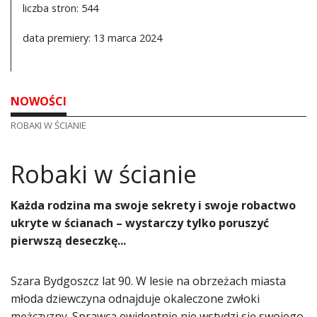
liczba stron: 544
data premiery: 13 marca 2024
NOWOŚCI
ROBAKI W ŚCIANIE
Robaki w ścianie
​Każda rodzina ma swoje sekrety i swoje robactwo
ukryte w ścianach – wystarczy tylko poruszyć
pierwszą deseczkę...
Szara Bydgoszcz lat 90. W lesie na obrzeżach miasta
młoda dziewczyna odnajduje okaleczone zwłoki
mężczyzny. Sprawca ewidentnie nie wstydzi się swojego