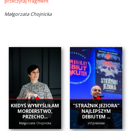
przeczytaj fragment
Małgorzata Chojnicka
KIEDYŚ WYMYŚLIŁAM
"STRAŻNIK JEZIORA"
MORDERSTWO,
NAJLEPSZYM
PRZECHO...
DEBIUTEM ...
Małgorzata Chojnicka
inf prasowa