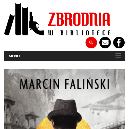
MENU
NOWOŚCI
PATRONATY
WYWIADY
RECENZJE