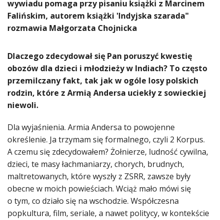
wywiadu pomaga przy pisaniu książki z Marcinem
Falińskim, autorem książki 'Indyjska szarada"
rozmawia Małgorzata Chojnicka
Dlaczego zdecydował się Pan poruszyć kwestię
obozów dla dzieci i młodzieży w Indiach? To często
przemilczany fakt, tak jak w ogóle losy polskich
rodzin, które z Armią Andersa uciekły z sowieckiej
niewoli.
Dla wyjaśnienia. Armia Andersa to powojenne
określenie. Ja trzymam się formalnego, czyli 2 Korpus.
A czemu się zdecydowałem? Żołnierze, ludność cywilna,
dzieci, te masy łachmaniarzy, chorych, brudnych,
maltretowanych, które wyszły z ZSRR, zawsze były
obecne w moich powieściach. Wciąż mało mówi się
o tym, co działo się na wschodzie. Współczesna
popkultura, film, seriale, a nawet politycy, w kontekście