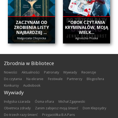
ZACZYNAM OD
"OBOK CZYTANIA
ZROBIENIA LISTY
KRYMINAŁÓW, MOJĄ
NAJBARDZIEJ ...
WIELK...
Małgorzata Chojnicka
Agnieszka Pruska
Zbrodnia w Bibliotece
nowości
aktualności
patronaty
wywiady
recenzje
do czytania
na ekranie
festiwale
partnerzy
blogosfera
konkursy
audiobook
Wywiady
Indyjska szarada
Ósma ofiara
Michał Zgajewski
Obietnica zdrady
Zanim zabijesz moją śmierć
Dom Klepsydry
Do trzech razy śmierć
Przyjaciółka B.A.Paris