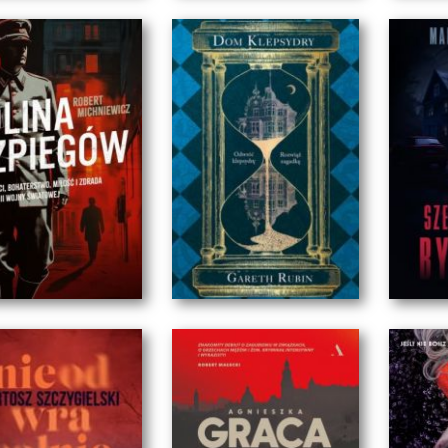
BURSZTYNOWA
Ryszard Oleszkowicz
Leszek Herman