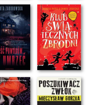
STRZYGA
Adrian Ksycki