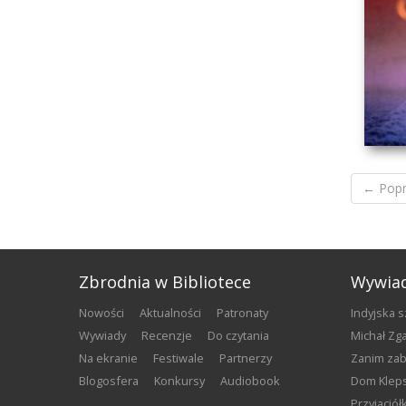
DO
← Popr
Zbrodnia w Bibliotece
Wywia
nowości
aktualności
patronaty
Indyjska 
wywiady
recenzje
do czytania
Michał Z
na ekranie
festiwale
partnerzy
Zanim za
blogosfera
konkursy
audiobook
Dom Klep
NI
Przyjació