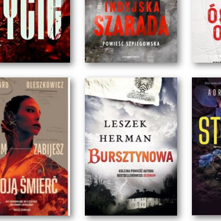
RMALNE ŻYCIE
INDYJSKA SZARADA
ÓS
laudiusz Szymańczak
Marcin Faliński
K