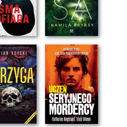
MA OFIARA
RYSA
atarzyna Bester
Kamila Bryksy