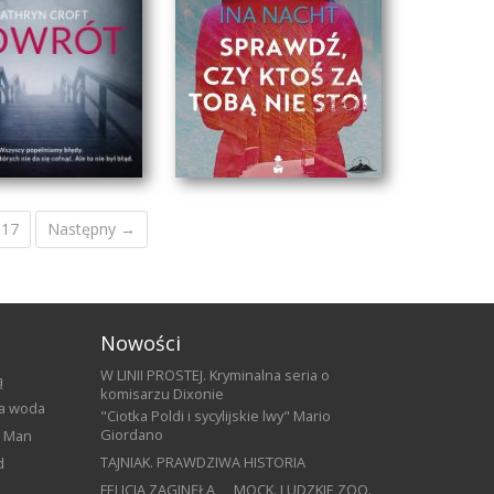
SKALPEL
DZIKI OGIEŃ
17
Następny →
Nowości
W LINII PROSTEJ. Kryminalna seria o
ą
komisarzu Dixonie
ka woda
"Ciotka Poldi i sycylijskie lwy" Mario
Giordano
o Man
SPRAWDŹ, CZY KTOŚ
TAJNIAK. PRAWDZIWA HISTORIA
d
POWRÓT
ZA TOBĄ NIE STOI
FELICIA ZAGINĘŁA
MOCK. LUDZKIE ZOO.