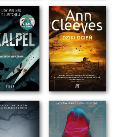
CZĄCA ŻONA
OKRUTNIE PIĘKNY