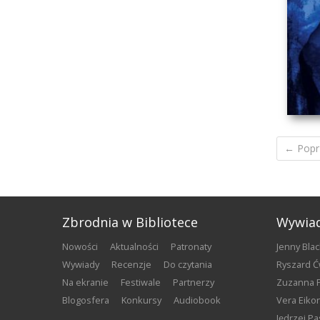
PIĄ
← Popr
Zbrodnia w Bibliotece
Wywia
nowości
aktualności
patronaty
Jenny Bla
wywiady
recenzje
do czytania
Ryszard Ć
na ekranie
festiwale
partnerzy
Zuzanna 
blogosfera
konkursy
audiobook
Vera Eiko
Jędrzej Pa