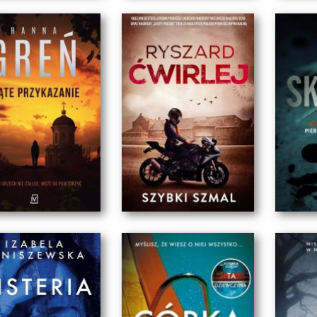
CHLEBA, EDUKACJI,
RĆ W ŚWIATŁACH
WOLNOŚCI. TRYLOGIA
RAMPY
KR...
MIL