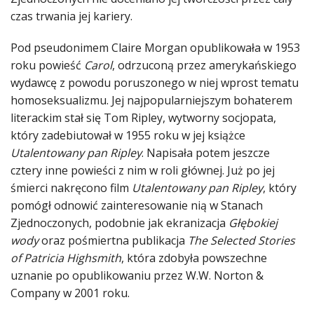
czas trwania jej kariery.
Pod pseudonimem Claire Morgan opublikowała w 1953
roku powieść
Carol
, odrzuconą przez amerykańskiego
wydawcę z powodu poruszonego w niej wprost tematu
homoseksualizmu. Jej najpopularniejszym bohaterem
literackim stał się Tom Ripley, wytworny socjopata,
który zadebiutował w 1955 roku w jej książce
Utalentowany pan Ripley
. Napisała potem jeszcze
cztery inne powieści z nim w roli głównej. Już po jej
śmierci nakręcono film
Utalentowany pan Ripley
, który
pomógł odnowić zainteresowanie nią w Stanach
Zjednoczonych, podobnie jak ekranizacja
Głębokiej
wody
oraz pośmiertna publikacja
The Selected Stories
of Patricia Highsmith
, która zdobyła powszechne
uznanie po opublikowaniu przez W.W. Norton &
Company w 2001 roku.