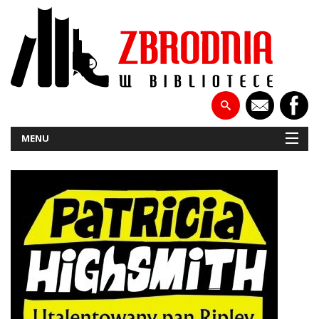
MENU
NOWOŚCI
PATRONATY
WYWIADY
RECENZJE