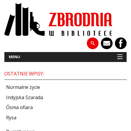
MENU
OSTATNIE WPISY:
NOWOŚCI
Normalne życie
PATRONATY
Indyjska Szarada
Ósma ofiara
WYWIADY
Rysa
RECENZJE