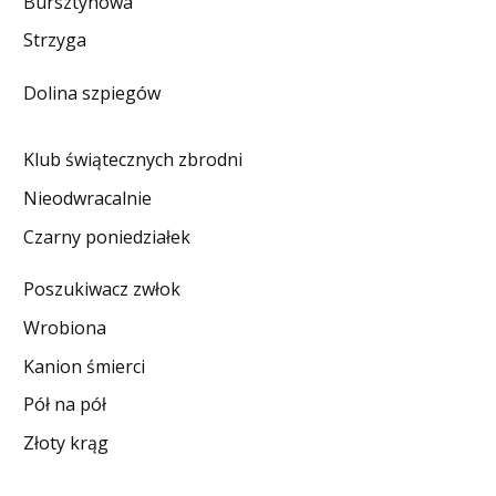
Bursztynowa
DO CZYTANIA
Strzyga
NA EKRANIE
Dolina szpiegów
KONTAKT
Klub świątecznych zbrodni
Nieodwracalnie
Czarny poniedziałek
Poszukiwacz zwłok
Wrobiona
Kanion śmierci
Pół na pół
Złoty krąg