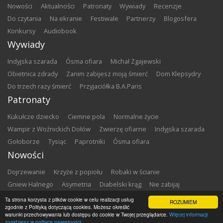
nowości
aktualności
patronaty
wywiady
recenzje
do czytania
na ekranie
festiwale
partnerzy
blogosfera
konkursy
audiobook
Wywiady
Indyjska szarada
Ósma ofiara
Michał Zgajewski
Obietnica zdrady
Zanim zabijesz moją śmierć
Dom Klepsydry
Do trzech razy śmierć
Przyjaciółka B.A.Paris
Patronaty
Kukułcze dziecko
Ciemne pola
Normalne życie
Wampir z Woźnickich Dołów
Zwierzę ofiarne
Indyjska szarada
Gołoborze
Tysiąc
Paprotniki
Ósma ofiara
Nowości
Dojrzewanie
Krzyże z popiołu
Robaki w ścianie
Gniew Halnego
Asymetria
Diabelski krąg
Nie zabijaj
Dowody zbrodni
Zemsta
Matki chrzestne
Ta strona korzysta z plików cookie w celu realizacji usług
ROZUMIEM
zgodnie z Polityką dotyczącą cookies. Możesz określić
warunki przechowywania lub dostępu do cookie w Twojej przeglądarce.
Więcej informacji
Copyright ©
2026
Zbrodnia w Bibliotece
znajdziesz w polityce prywatności.