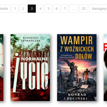
zedni
1
2
3
4
5
6
7
…
25
Następny