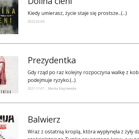
Dolina cieni
Kiedy umierasz, życie staje się prostsze...(...)
2022-02-04
Prezydentka
​Gdy rząd po raz kolejny rozpoczyna walkę z ko
podejmuje ryzyko.(...)
2021-11-07 :: Marika Krajniewska
Balwierz
​Wraz z ostatnią kroplą, która wypłynęła z żyły dzi