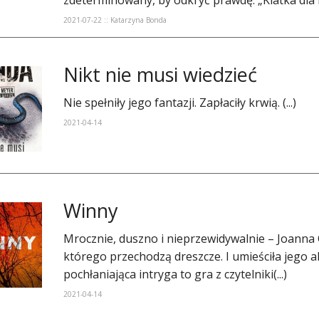
zdeterminowany, by odkryć prawdę. „Klatka dla ni
2021-07-22 :: Katarzyna Bonda
Nikt nie musi wiedzieć
Nie spełniły jego fantazji. Zapłaciły krwią. (...)
2021-04-14
Winny
Mrocznie, duszno i nieprzewidywalnie – Joanna 
którego przechodzą dreszcze. I umieściła jego
pochłaniająca intryga to gra z czytelniki(...)
2021-04-14