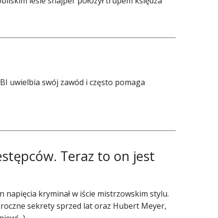
liskim lesie snajper położył trupem księdza
FBI uwielbia swój zawód i często pomaga
stępców. Teraz to on jest
 napięcia kryminał w iście mistrzowskim stylu.
roczne sekrety sprzed lat oraz Hubert Meyer,