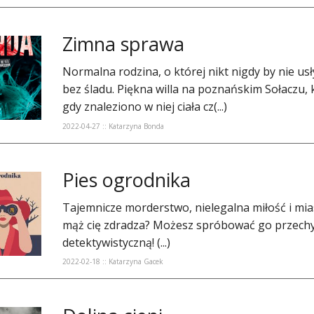
Zimna sprawa
​Normalna rodzina, o której nikt nigdy by nie usł
bez śladu. Piękna willa na poznańskim Sołaczu, 
gdy znaleziono w niej ciała cz(...)
2022-04-27 :: Katarzyna Bonda
Pies ogrodnika
​Tajemnicze morderstwo, nielegalna miłość i mia
mąż cię zdradza? Możesz spróbować go przechy
detektywistyczną! (...)
2022-02-18 :: Katarzyna Gacek