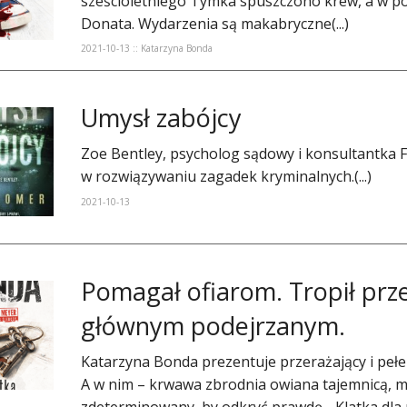
sześcioletniego Tymka spuszczono krew, a w pob
Donata. Wydarzenia są makabryczne(...)
2021-10-13 :: Katarzyna Bonda
Umysł zabójcy
Zoe Bentley, psycholog sądowy i konsultantka 
w rozwiązywaniu zagadek kryminalnych.(...)
2021-10-13
Pomagał ofiarom. Tropił prze
głównym podejrzanym.
Katarzyna Bonda prezentuje przerażający i pełen
A w nim – krwawa zbrodnia owiana tajemnicą, m