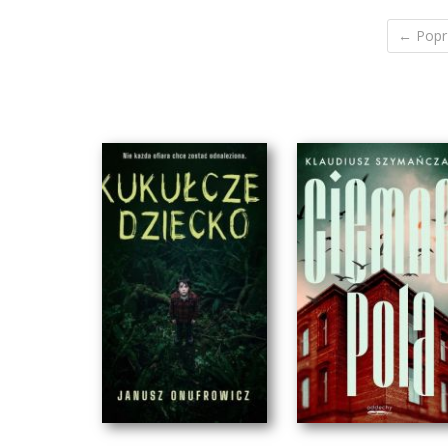
← Popr