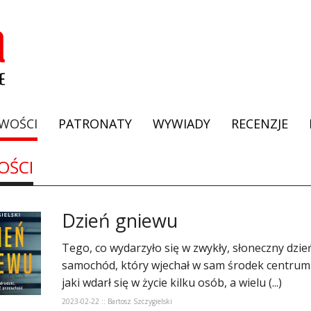
WOŚCI
PATRONATY
WYWIADY
RECENZJE
OŚCI
Dzień gniewu
Tego, co wydarzyło się w zwykły, słoneczny dzie
samochód, który wjechał w sam środek centrum 
jaki wdarł się w życie kilku osób, a wielu (...)
2023-02-22 :: Bartosz Szczygielski