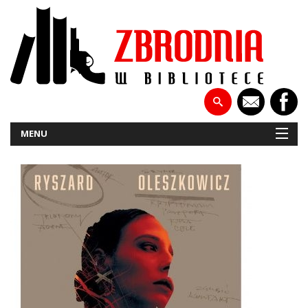
MENU
NOWOŚCI
PATRONATY
WYWIADY
RECENZJE