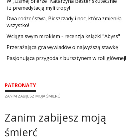
W „Ósmej ofierze” Katarzyna Bester skutecznie
i z premedytacją myli tropy!
Dwa rodzeństwa, Bieszczady i noc, która zmieniła
wszystko!
Wciąga swym mrokiem - recenzja książki "Abyss"
​Przerażająca gra wywiadów o najwyższą stawkę
Pasjonująca przygoda z bursztynem w roli głównej!
PATRONATY
ZANIM ZABIJESZ MOJĄ ŚMIERĆ
Zanim zabijesz moją
śmierć