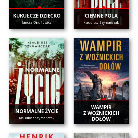
KUKUŁCZE DZIECKO
CIEMNE POLA
Janusz Onufrowicz
Klaudiusz Szymańczak
WAMPIR
NORMALNE ŻYCIE
Z WOŹNICKICH
DOŁÓW
Klaudiusz Szymańczak