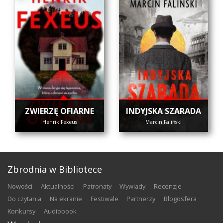
ZWIERZĘ OFIARNE
INDYJSKA SZARADA
Henrik Fexeus
Marcin Faliński
Zbrodnia w Bibliotece
nowości
aktualności
patronaty
wywiady
recenzje
do czytania
na ekranie
festiwale
partnerzy
blogosfera
konkursy
audiobook