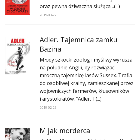
oraz pewna dziwaczna służąca…(...)
2019-03-22
Adler. Tajemnica zamku
Bazina
​Młody szkocki zoolog i myśliwy wyrusza
na południe Anglii, by rozwiązać
mroczną tajemnicę lasów Sussex. Trafia
do osobliwej krainy, zamieszkanej przez
wojowniczych farmerów, kłusowników
i arystokratów. "Adler. T(...)
2019-02-26
M jak morderca