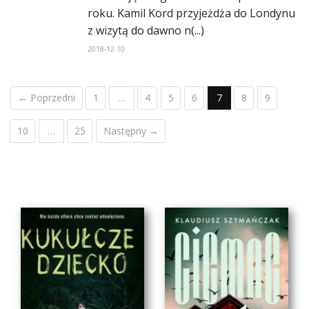
roku. Kamil Kord przyjeżdża do Londynu
z wizytą do dawno n(...)
2018-12-10
← Poprzedni
1
…
4
5
6
7
8
9
10
…
25
Następny →