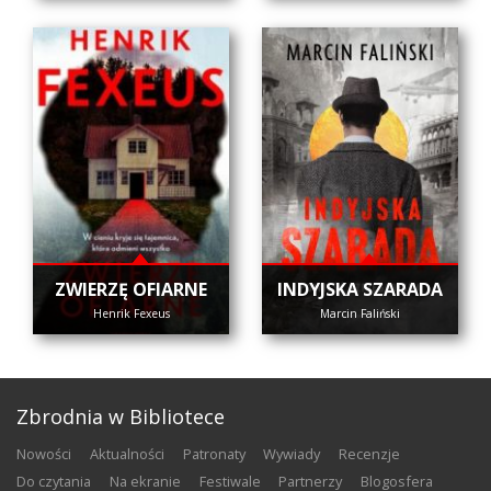
ZWIERZĘ OFIARNE
INDYJSKA SZARADA
Henrik Fexeus
Marcin Faliński
Zbrodnia w Bibliotece
nowości
aktualności
patronaty
wywiady
recenzje
do czytania
na ekranie
festiwale
partnerzy
blogosfera