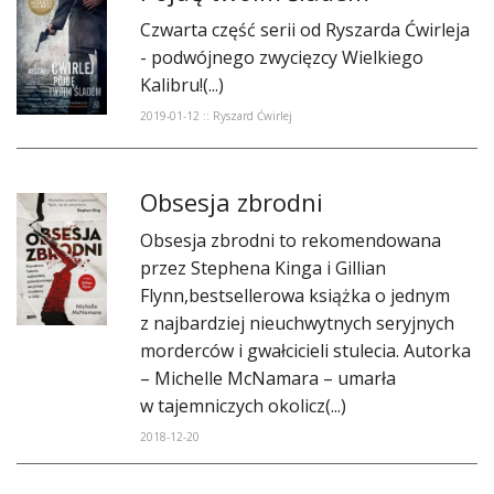
Czwarta część serii od Ryszarda Ćwirleja
- podwójnego zwycięzcy Wielkiego
Kalibru!(...)
2019-01-12 :: Ryszard Ćwirlej
Obsesja zbrodni
Obsesja zbrodni to rekomendowana
przez Stephena Kinga i Gillian
Flynn,bestsellerowa książka o jednym
z najbardziej nieuchwytnych seryjnych
morderców i gwałcicieli stulecia. Autorka
– Michelle McNamara – umarła
w tajemniczych okolicz(...)
2018-12-20