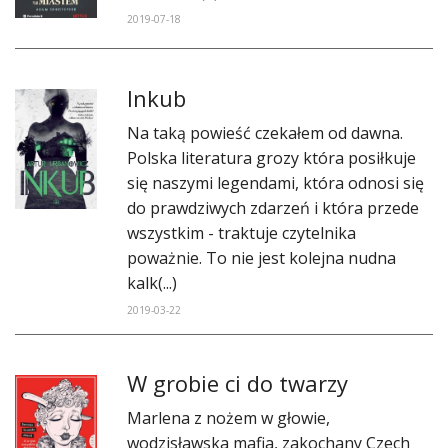
DO CZYTANIA
2019-07-18
NA EKRANIE
Inkub
KONTAKT
Na taką powieść czekałem od dawna.
Polska literatura grozy która posiłkuje
się naszymi legendami, która odnosi się
do prawdziwych zdarzeń i która przede
wszystkim - traktuje czytelnika
poważnie. To nie jest kolejna nudna
kalk(...)
2019-03-22
W grobie ci do twarzy
Marlena z nożem w głowie,
wodzisławska mafia, zakochany Czech