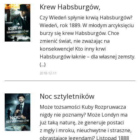
​Krew Habsburgów,
Czy Wiedeń spłynie krwią Habsburgów?
Wiedeń, rok 1889. W młodym arcyksięciu
burzy się krew Habsburgów. Chce
zmienić świat, nie zważając na
konsekwencje! Kto inny krwi
Habsburgów łaknie – dla własnej zemsty.
(...)
2018-12-11
Noc sztyletników
​Może tożsamości Kuby Rozpruwacza
nigdy nie poznamy? Może Londyn ma
już taką naturę, że generuje postaci
z mgły i mroku, nieuchwytne i straszne,
obrastające legendami? Listopad 1888