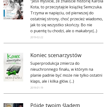
"​Jeśli myślicie, że znaliście historię Karola
Kota, to przeczytajcie książkę Semczuka.
Trzyma w napięciu, od pierwszej do
ostatniej strony, choć przecież wiadomo,
jak to się wszystko skończy. Bo nie
o puentę tu chodzi, ale o makabryc(...)
2019-02-22
Koniec scenarzystów
​Superprodukcja zmierza do
nieuchronnego finału, w którym na
planie padnie być może nie tylko ostatni
klaps, ale i kilka głów. (...)
2019-01-19
Pójdę twoim śladem