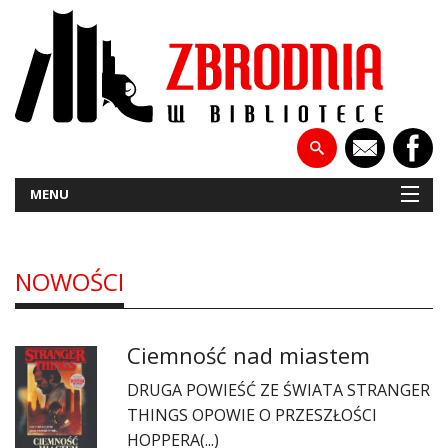
MENU
NOWOŚCI
NOWOŚCI
PATRONATY
Ciemność nad miastem
WYWIADY
DRUGA POWIEŚĆ ZE ŚWIATA STRANGER
RECENZJE
THINGS OPOWIE O PRZESZŁOŚCI
HOPPERA(...)