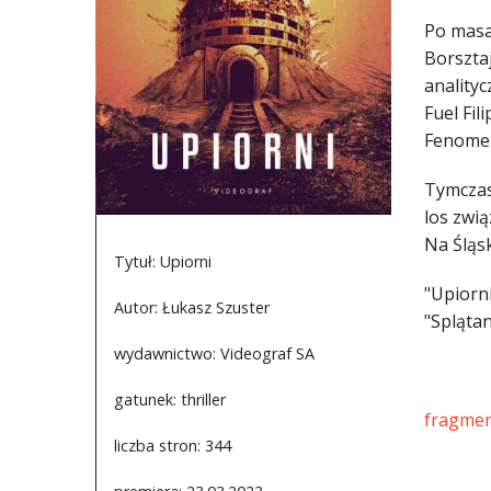
Po masa
Borszta
anality
Fuel Fi
Fenomen
Tymczas
los zwi
Na Śląs
Tytuł: Upiorni
"Upiorn
Autor: Łukasz Szuster
"Splątan
wydawnictwo: Videograf SA
gatunek: thriller
fragmen
liczba stron: 344