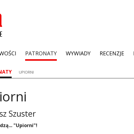
WOŚCI
PATRONATY
WYWIADY
RECENZJE
NATY
UPIORNI
iorni
sz Szuster
zą... "Upiorni"!