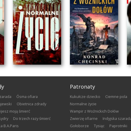
dy
Patronaty
szarada
Ósma ofiara
Kukułcze dziecko
Ciemne pola
gajewski
Obietnica zdrady
Normalne życie
bijesz moją śmierć
Wampir z Woźnickich Dołów
sydry
Do trzech razy śmierć
Zwierzę ofiarne
Indyjska szarad
łka B.A.Paris
Gołoborze
Tysiąc
Paprotniki
WAMPIR