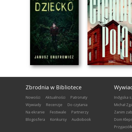
Zbrodnia w Bibliotece
Wywia
nowości
aktualności
patronaty
Indyjska 
wywiady
recenzje
do czytania
Michał Z
na ekranie
festiwale
partnerzy
Zanim za
blogosfera
konkursy
audiobook
Dom Klep
Przyjació