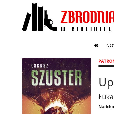
NO
PATRO
Up
Łuka
Nadchod