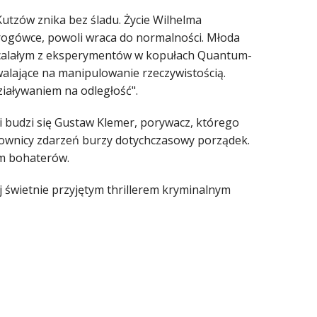
tzów znika bez śladu. Życie Wilhelma
drogówce, powoli wraca do normalności. Młoda
z ocalałym z eksperymentów w kopułach Quantum-
alające na manipulowanie rzeczywistością.
iaływaniem na odległość".
i budzi się Gustaw Klemer, porywacz, którego
chownicy zdarzeń burzy dotychczasowy porządek.
em bohaterów.
j świetnie przyjętym thrillerem kryminalnym