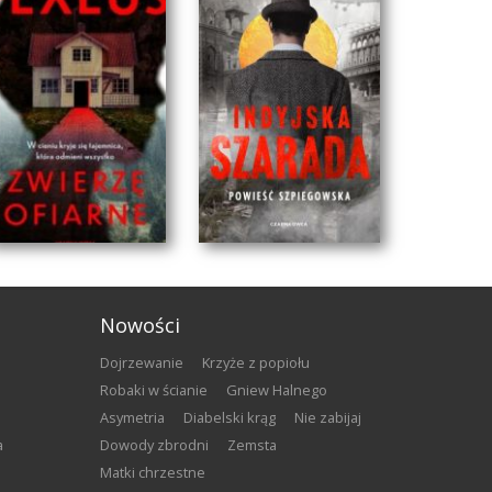
Nowości
Dojrzewanie
Krzyże z popiołu
Robaki w ścianie
Gniew Halnego
Asymetria
Diabelski krąg
Nie zabijaj
a
Dowody zbrodni
Zemsta
Matki chrzestne