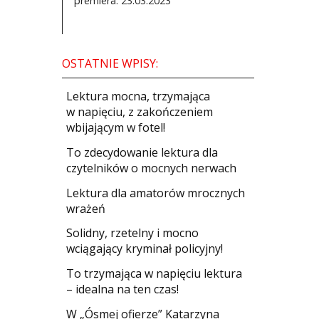
premiera: 23.03.2023
OSTATNIE WPISY:
​Lektura mocna, trzymająca
w napięciu, z zakończeniem
wbijającym w fotel!
​To zdecydowanie lektura dla
czytelników o mocnych nerwach
Lektura dla amatorów mrocznych
wrażeń
Solidny, rzetelny i mocno
wciągający kryminał policyjny!
​To trzymająca w napięciu lektura
– idealna na ten czas!
W „Ósmej ofierze” Katarzyna