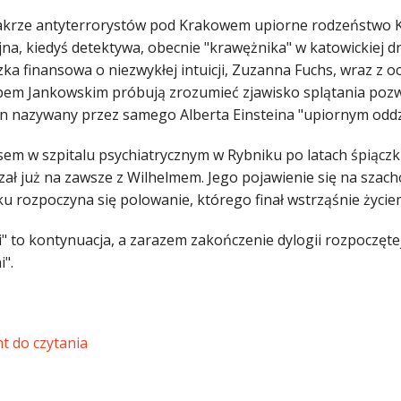
krze antyterrorystów pod Krakowem upiorne rodzeństwo Ku
jna, kiedyś detektywa, obecnie "krawężnika" w katowickiej 
czka finansowa o niezwykłej intuicji, Zuzanna Fuchs, wraz 
lipem Jankowskim próbują zrozumieć zjawisko splątania pozw
 nazywany przez samego Alberta Einsteina "upiornym oddz
em w szpitalu psychiatrycznym w Rybniku po latach śpiączk
ązał już na zawsze z Wilhelmem. Jego pojawienie się na sza
ku rozpoczyna się polowanie, którego finał wstrząśnie życi
i" to kontynuacja, a zarazem zakończenie dylogii rozpoczęte
i".
t do czytania