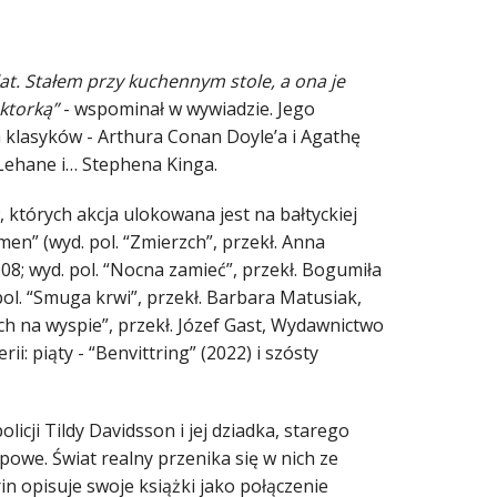
at. Stałem przy kuchennym stole, a ona je
ktorką”
- wspominał w wywiadzie. Jego
a klasyków - Arthura Conan Doyle’a i Agathę
 Lehane i… Stephena Kinga.
 których akcja ulokowana jest na bałtyckiej
en” (wyd. pol. “Zmierzch”, przekł. Anna
8; wyd. pol. “Nocna zamieć”, przekł. Bogumiła
pol. “Smuga krwi”, przekł. Barbara Matusiak,
ch na wyspie”, przekł. Józef Gast, Wydawnictwo
i: piąty - “Benvittring” (2022) i szósty
licji Tildy Davidsson i jej dziadka, starego
powe. Świat realny przenika się w nich ze
n opisuje swoje książki jako połączenie