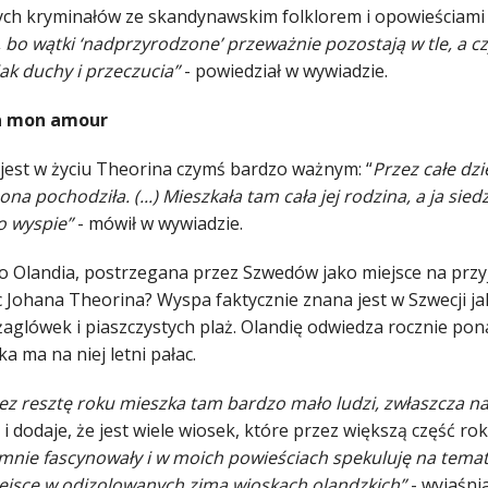
ch kryminałów ze skandynawskim folklorem i opowieściami 
, bo wątki ‘nadprzyrodzone’ przeważnie pozostają w tle, a cz
jak duchy i przeczucia”
- powiedział w wywiadzie.
a mon amour
 jest w życiu Theorina czymś bardzo ważnym: “
Przez całe dz
 ona pochodziła. (...) Mieszkała tam cała jej rodzina, a ja si
 o wyspie”
- mówił w wywiadzie.
o Olandia, postrzegana przez Szwedów jako miejsce na przyj
c Johana Theorina? Wyspa faktycznie znana jest w Szwecji ja
 żaglówek i piaszczystych plaż. Olandię odwiedza rocznie po
a ma na niej letni pałac.
ez resztę roku mieszka tam bardzo mało ludzi, zwłaszcza na
i dodaje, że jest wiele wiosek, które przez większą część ro
mnie fascynowały i w moich powieściach spekuluję na temat
ejsce w odizolowanych zimą wioskach olandzkich”
- wyjaśnia