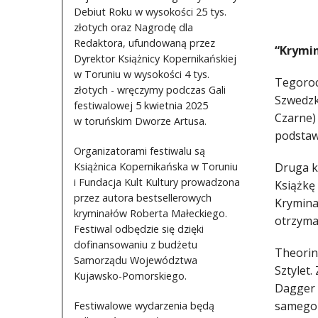
Debiut Roku w wysokości 25 tys.
złotych oraz Nagrodę dla
Redaktora, ufundowaną przez
“Krymin
Dyrektor Książnicy Kopernikańskiej
w Toruniu w wysokości 4 tys.
Tegoroc
złotych - wręczymy podczas Gali
Szwedzk
festiwalowej 5 kwietnia 2025
Czarne)
w toruńskim Dworze Artusa.
podstaw
Organizatorami festiwalu są
Książnica Kopernikańska w Toruniu
Druga k
i Fundacja Kult Kultury prowadzona
Książkę
przez autora bestsellerowych
Kryminał
kryminałów Roberta Małeckiego.
otrzymal
Festiwal odbędzie się dzięki
dofinansowaniu z budżetu
Theorin 
Samorządu Województwa
Sztylet.
Kujawsko-Pomorskiego.
Dagger 
samego 
Festiwalowe wydarzenia będą