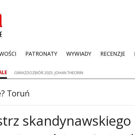
WOŚCI
PATRONATY
WYWIADY
RECENZJE
ALE
GWIAZDOZBIÓR 2025. JOHAN THEORIN
e?
Toruń
strz skandynawskiego 