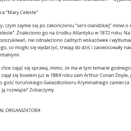
ca “Mary Celeste”
y, czym zajmie się po zakończeniu “serii olandzkiej” mówi o
eleste”. Znaleziono go na środku Atlantyku w 1872 roku. Na
 poszukiwań, nie odnaleziono żadnych wskazówek i wytłumacz
ego, co mogło się wydarzyć, trwają do dziś i zaowocowały n
talnymi.
 chce zająć się sprawą, mimo, że ma w tym temacie godnego 
” zajął się bowiem już w 1884 roku sam Arthur Conan Doyle,
o gość toruńskiego Gwiazdozbioru Kryminalnego zamierza na
 ją rozwiąże? Zobaczymy.
AŁ ORGANIZATORA