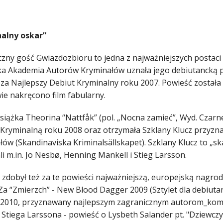
alny oskar”
zny gość Gwiazdozbioru to jedna z najważniejszych postaci e
a Akademia Autorów Kryminałów uznała jego debiutancką p
 za Najlepszy Debiut Kryminalny roku 2007. Powieść została 
ie nakręcono film fabularny.
siążka Theorina “Nattfåk” (pol. „Nocna zamieć”, Wyd. Czarn
 Kryminalną roku 2008 oraz otrzymała Szklany Klucz przy
ów (Skandinaviska Kriminalsällskapet). Szklany Klucz to „sk
i m.in. Jo Nesbø, Henning Mankell i Stieg Larsson.
zdobył też za te powieści najważniejszą, europejską nagrodę
 Za “Zmierzch” - New Blood Dagger 2009 (Sztylet dla debiutan
2010, przyznawany najlepszym zagranicznym autorom_kom. 
Stiega Larssona - powieść o Lysbeth Salander pt. "Dziewczy