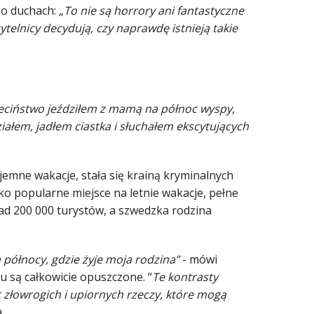
o duchach: „
To nie są horrory ani fantastyczne
ytelnicy decydują, czy naprawdę istnieją takie
ieciństwo jeździłem z mamą na północ wyspy,
edziałem, jadłem ciastka i słuchałem ekscytujących
emne wakacje, stała się krainą kryminalnych
ko popularne miejsce na letnie wakacje, pełne
nad 200 000 turystów, a szwedzka rodzina
 północy, gdzie żyje moja rodzina”
- mówi
ku są całkowicie opuszczone. “
Te kontrasty
 złowrogich i upiornych rzeczy, które mogą
.