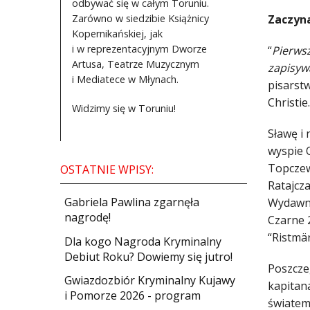
odbywać się w całym Toruniu.
Zarówno w siedzibie Książnicy
Zaczyna
Kopernikańskiej, jak
i w reprezentacyjnym Dworze
“
Pierwsz
Artusa, Teatrze Muzycznym
zapisyw
i Mediatece w Młynach.
pisarst
Christi
Widzimy się w Toruniu!
Sławę i 
wyspie 
Topczew
OSTATNIE WPISY:
Ratajcza
Gabriela Pawlina zgarnęła
Wydawni
nagrodę!
Czarne 2
“Ristmär
Dla kogo Nagroda Kryminalny
Debiut Roku? Dowiemy się jutro!
Poszczeg
Gwiazdozbiór Kryminalny Kujawy
kapitana
i Pomorze 2026 - program
światem 