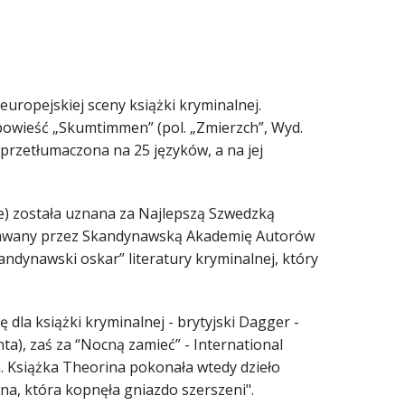
uropejskiej sceny książki kryminalnej.
owieść „Skumtimmen” (pol. „Zmierzch”, Wyd.
przetłumaczona na 25 języków, a na jej
e) została uznana za Najlepszą Szwedzką
znawany przez Skandynawską Akademię Autorów
andynawski oskar” literatury kryminalnej, który
 dla książki kryminalnej - brytyjski Dagger -
ta), zaś za “Nocną zamieć” - International
Książka Theorina pokonała wtedy dzieło
na, która kopnęła gniazdo szerszeni".