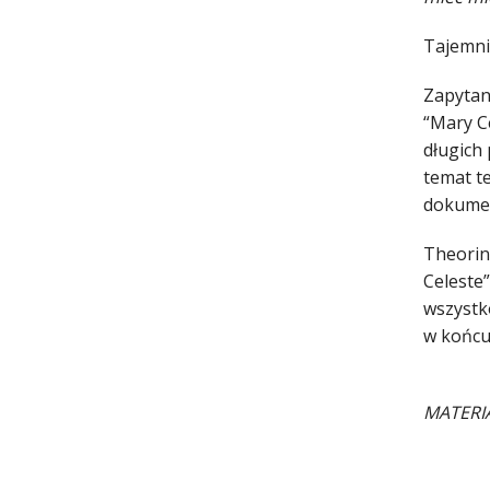
Tajemni
Zapytan
“Mary C
długich
temat t
dokumen
Theorin
Celeste
wszystk
w końcu
MATERI