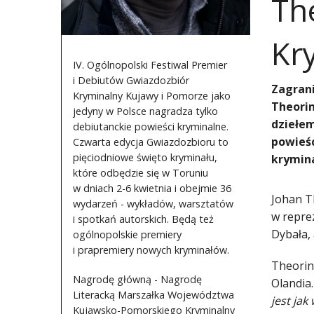
Th
Kr
IV. Ogólnopolski Festiwal Premier
i Debiutów Gwiazdozbiór
Zagrani
Kryminalny Kujawy i Pomorze jako
Theorin
jedyny w Polsce nagradza tylko
dziełem
debiutanckie powieści kryminalne.
powieśc
Czwarta edycja Gwiazdozbioru to
pięciodniowe święto kryminału,
krymina
które odbędzie się w Toruniu
w dniach 2-6 kwietnia i obejmie 36
Johan T
wydarzeń - wykładów, warsztatów
w repre
i spotkań autorskich. Będą też
Dybała,
ogólnopolskie premiery
i prapremiery nowych kryminałów.
Theorin 
Nagrodę główną - Nagrodę
Olandia.
Literacką Marszałka Województwa
jest jak
Kujawsko-Pomorskiego Kryminalny