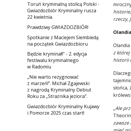
Toruń kryminalną stolicą Polski -
mroczny
Gwiazdozbiór Kryminalny rusza
historie
22 kwietnia.
rzeczy, 
​Prawdziwy GWIAZDOZBIÓR!
Olandi
Spotkanie z Maciejem Siembiedą
na początek Gwiazdozbioru
Olandia
z której
​Będzie kryminał!" - 2. edycja
historii
festiwalu kryminalnego
w Radomiu
Dlaczeg
„Nie warto rezygnować
tajemni
z marzeń!”. Michał Zgajewski
słońca,
z nagrodą Kryminalny Debiut
królewsk
Roku za „Strażnika jeziora”.
Gwiazdozbiór Kryminalny Kujawy
„
Ale prz
i Pomorze 2025 czas start!
Theorin 
zawsze 
mieć mi