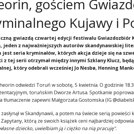
eorin, gościem Gwiazd
yminalnego Kujawy i P
czną gwiazdą czwartej edycji festiwalu Gwiazdozbiór 
, jeden z najważniejszych autorów skandynawskiej lite
 jest seria kryminałów, których akcja dzieje się na szwe
i z tej serii otrzymał między innymi Szklany Klucz, bę
lnej, który odebrali wcześniej Jo Nesbø, Henning Mankel
heorin odwiedzi Toruń w sobotę, 5 kwietnia. O godzinie 18.3
zentacyjnym, toruńskim Dworze Artusa. Spotkanie poprowadz
 a tłumaczenie zapewni Małgorzata Gostomska (IG @diabelsk
zasłynął w Skandynawii, a potem na świecie serią powieści 
 Zapytany, którą ze swoich książek ceni najbardziej odpowi
 własne dziecko, uwielbiam ją i ciężko na nią pracuję".