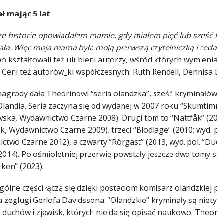
ł mając 5 lat
e historie opowiadałem mamie, gdy miałem pięć lub sześć l
ała. Więc moja mama była moją pierwszą czytelniczką i reda
wo kształtowali też ulubieni autorzy, wśród których wymieni
e. Ceni też autorów_ki współczesnych: Ruth Rendell, Dennisa
nagrody dała Theorinowi “seria olandzka”, sześć kryminałów,
Olandia. Seria zaczyna się od wydanej w 2007 roku “Skumtimm
ska, Wydawnictwo Czarne 2008). Drugi tom to “Nattfåk” (200
k, Wydawnictwo Czarne 2009), trzeci “Blodläge” (2010; wyd. 
ctwo Czarne 2012), a czwarty “Rörgast” (2013, wyd. pol. “Du
014). Po ośmioletniej przerwie powstały jeszcze dwa tomy seri
ken” (2023).
ólne części łączą się dzięki postaciom komisarz olandzkiej po
 żeglugi Gerlofa Davidssona. “Olandzkie” kryminały są niety
duchów i zjawisk, których nie da się opisać naukowo. Theori