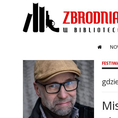
NO
FESTIW
gdzi
Mi