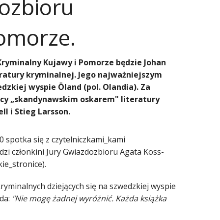
ozbioru
omorze.
Kryminalny Kujawy i Pomorze będzie Johan
ratury kryminalnej. Jego najważniejszym
dzkiej wyspie Öland (pol. Olandia). Za
dący „skandynawskim oskarem" literatury
l i Stieg Larsson.
0 spotka się z czytelniczkami_kami
i członkini Jury Gwiazdozbioru Agata Koss-
ie_stronice).
kryminalnych dziejących się na szwedzkiej wyspie
ada:
"Nie mogę żadnej wyróżnić. Każda książka