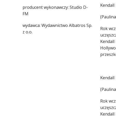
Kendall
producent wykonawczy: Studio D-
FM
(Paulina
wydawca: Wydawnictwo Albatros Sp.
Rok wcze
z o.o.
uczęszcz
Kendall 
Hollywoo
przeszko
Kendall
(Paulina
Rok wcze
uczęszcz
Kendall 