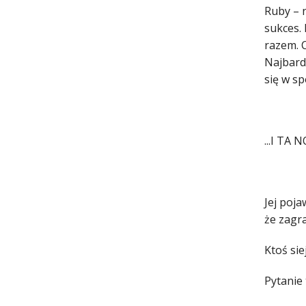
Ruby – 
sukces. 
razem. C
Najbardz
się w sp
...I TA
Jej poja
że zagra
Ktoś sie
Pytanie 