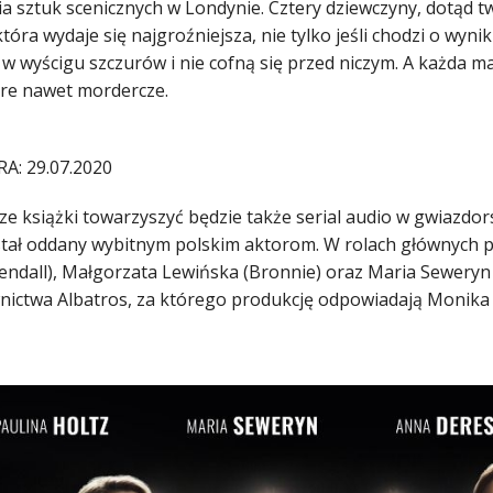
a sztuk scenicznych w Londynie. Cztery dziewczyny, dotąd t
 która wydaje się najgroźniejsza, nie tylko jeśli chodzi o wyni
 w wyścigu szczurów i nie cofną się przed niczym. A każda ma
óre nawet mordercze.
A: 29.07.2020
ze książki towarzyszyć będzie także serial audio w gwiazdor
stał oddany wybitnym polskim aktorom. W rolach głównych po
Kendall), Małgorzata Lewińska (Bronnie) oraz Maria Seweryn
nictwa Albatros, za którego produkcję odpowiadają Monika 