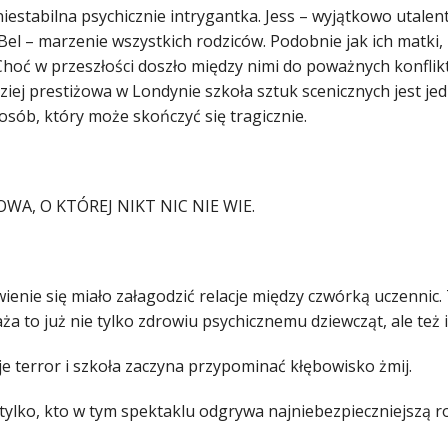
niestabilna psychicznie intrygantka. Jess – wyjątkowo utale
Bel – marzenie wszystkich rodziców. Podobnie jak ich matki, 
hoć w przeszłości doszło między nimi do poważnych konfliktó
iej prestiżowa w Londynie szkoła sztuk scenicznych jest jed
osób, który może skończyć się tragicznie.
 NOWA, O KTÓREJ NIKT NIC NIE WIE.
wienie się miało załagodzić relacje między czwórką uczennic
ża to już nie tylko zdrowiu psychicznemu dziewcząt, ale też i
je terror i szkoła zaczyna przypominać kłębowisko żmij.
tylko, kto w tym spektaklu odgrywa najniebezpieczniejszą ro