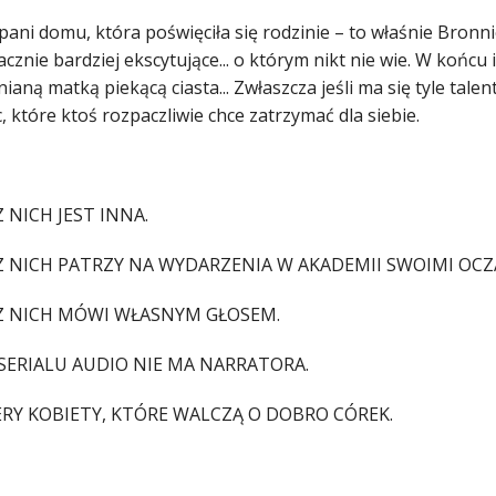
 pani domu, która poświęciła się rodzinie – to właśnie Bron
acznie bardziej ekscytujące... o którym nikt nie wie. W końc
ianą matką piekącą ciasta... Zwłaszcza jeśli ma się tyle tale
, które ktoś rozpaczliwie chce zatrzymać dla siebie.
 NICH JEST INNA.
Z NICH PATRZY NA WYDARZENIA W AKADEMII SWOIMI OCZ
Z NICH MÓWI WŁASNYM GŁOSEM.
SERIALU AUDIO NIE MA NARRATORA.
ERY KOBIETY, KTÓRE WALCZĄ O DOBRO CÓREK.