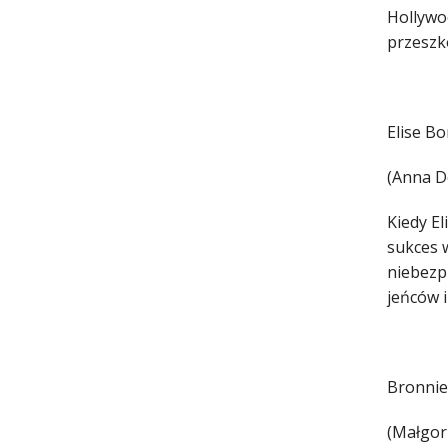
Hollywoo
przeszko
Elise B
(Anna D
Kiedy El
sukces w
niebezpi
jeńców i
Bronnie
(Małgor