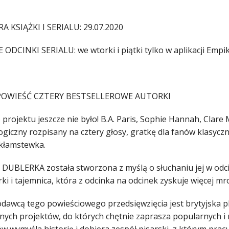
A KSIĄŻKI I SERIALU: 29.07.2020
 ODCINKI SERIALU: we wtorki i piątki tylko w aplikacji Empi
POWIEŚĆ CZTERY BESTSELLEROWE AUTORKI
projektu jeszcze nie było! B.A. Paris, Sophie Hannah, Clare 
ogiczny rozpisany na cztery głosy, gratkę dla fanów klasycz
 kłamstewka.
 DUBLERKA została stworzona z myślą o słuchaniu jej w odc
ki i tajemnica, która z odcinka na odcinek zyskuje więcej mro
dawcą tego powieściowego przedsięwzięcia jest brytyjska pl
ych projektów, do których chętnie zaprasza popularnych i n