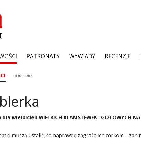
WOŚCI
PATRONATY
WYWIADY
RECENZJE
CI
DUBLERKA
blerka
ia dla wielbicieli WIELKICH KŁAMSTEWEK i GOTOWYCH N
matki muszą ustalić, co naprawdę zagraża ich córkom – zani