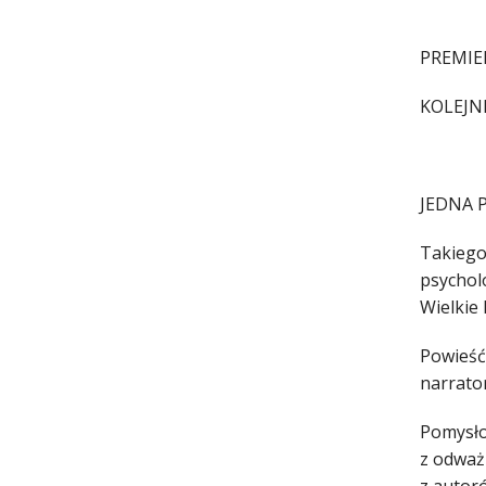
PREMIER
KOLEJNE
JEDNA 
Takiego 
psychol
Wielkie
Powieść
narrator
Pomysło
z odważn