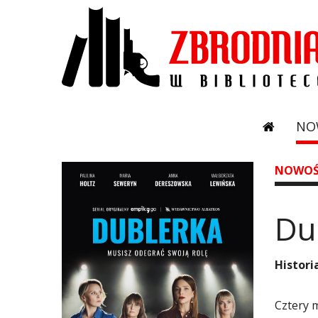
NO
NOWOŚ
Du
Histor
Cztery 