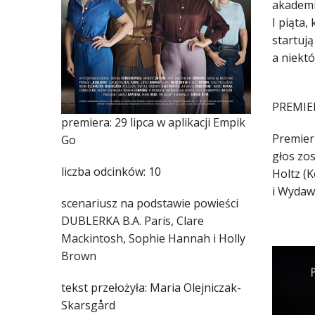
akademi
I piąta,
startują
a niekt
PREMIER
premiera: 29 lipca w aplikacji Empik
Premier
Go
głos zo
liczba odcinków: 10
Holtz (
i Wydaw
scenariusz na podstawie powieści
DUBLERKA B.A. Paris, Clare
Mackintosh, Sophie Hannah i Holly
Brown
tekst przełożyła: Maria Olejniczak-
Skarsgård