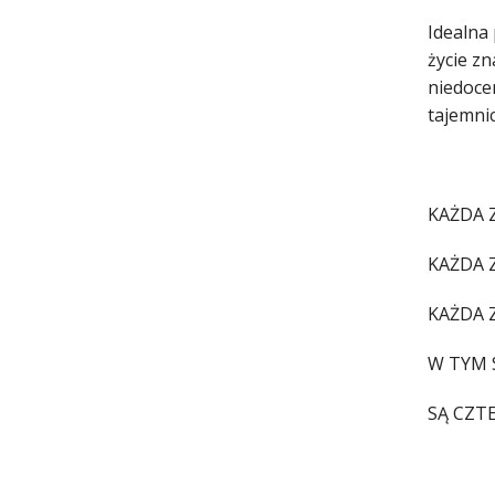
Idealna
życie zn
niedocen
tajemnic
KAŻDA Z
KAŻDA 
KAŻDA 
W TYM 
SĄ CZT