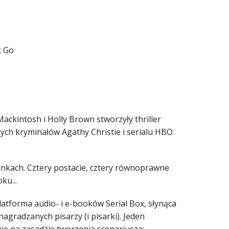
k Go
Mackintosh i Holly Brown stworzyły thriller
nych kryminałów Agathy Christie i serialu HBO
inkach. Cztery postacie, cztery równoprawne
ku...
atforma audio- i e-booków Serial Box, słynąca
agradzanych pisarzy (i pisarki). Jeden