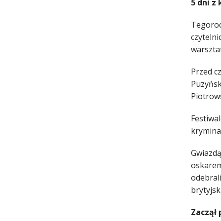
5 dni z
Tegoroc
czytelni
warsztat
Przed cz
Puzyńsk
Piotrows
Festiwal
kryminal
Gwiazdą 
oskarem
odebrali
brytyjs
Zaczął 