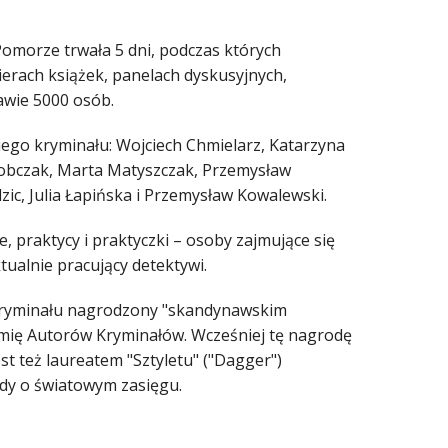
omorze trwała 5 dni, podczas których
mierach książek, panelach dyskusyjnych,
rawie 5000 osób.
kiego kryminału: Wojciech Chmielarz, Katarzyna
Sobczak, Marta Matyszczak, Przemysław
zic, Julia Łapińska i Przemysław Kowalewski.
, praktycy i praktyczki – osoby zajmujące się
tualnie pracujący detektywi.
 kryminału nagrodzony "skandynawskim
ię Autorów Kryminałów. Wcześniej tę nagrodę
st też laureatem "Sztyletu" ("Dagger")
ody o światowym zasięgu.