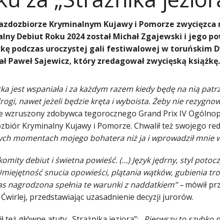
azdozbiorze Kryminalnym Kujawy i Pomorze zwycięzca m
lny Debiut Roku 2024 został Michał Zgajewski i jego pow
kę podczas uroczystej gali festiwalowej w toruńskim 
ł Paweł Sajewicz, który zredagował zwycięską książkę.
ka jest wspaniała i za każdym razem kiedy będę na nią patr
rogi, nawet jeżeli będzie kręta i wyboista. Żeby nie rezygn
e wzruszony zdobywca tegorocznego Grand Prix IV Ogólnopo
zbiór Kryminalny Kujawy i Pomorze. Chwalił też swojego re
ch momentach mojego bohatera niż ja i wprowadził mnie w 
omity debiut i świetna powieść. (…) Język jędrny, styl potoc
Umiejętność snucia opowieści, plątania wątków, gubienia tro
as nagrodzona spełnia te warunki z naddatkiem” –
mówił pr
Ćwirlej, przedstawiając uzasadnienie decyzji jurorów.
 też główne atuty „Strażnika jeziora”:
„Pierwszy to szybko n