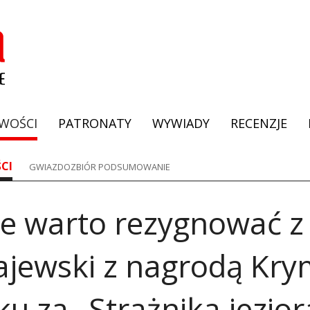
WOŚCI
PATRONATY
WYWIADY
RECENZJE
CI
GWIAZDOZBIÓR PODSUMOWANIE
ie warto rezygnować z 
ajewski z nagrodą Kry
u za „Strażnika jezior