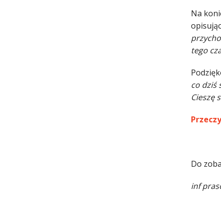
Na koni
opisując
przycho
tego cz
Podzięk
co dziś 
Cieszę s
Przecz
Do zoba
inf pra