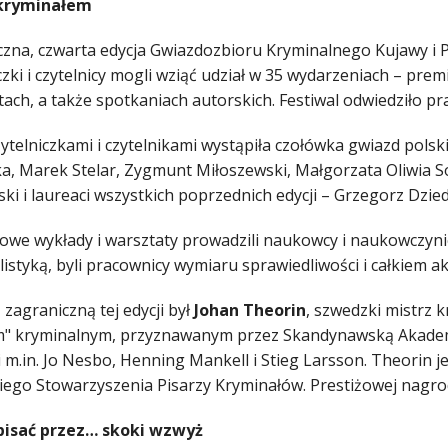
 kryminałem
zna, czwarta edycja Gwiazdozbioru Kryminalnego Kujawy i P
czki i czytelnicy mogli wziąć udział w 35 wydarzeniach – pre
ach, a także spotkaniach autorskich. Festiwal odwiedziło p
ytelniczkami i czytelnikami wystąpiła czołówka gwiazd pols
a, Marek Stelar, Zygmunt Miłoszewski, Małgorzata Oliwia 
ki i laureaci wszystkich poprzednich edycji – Grzegorz Dzied
owe wykłady i warsztaty prowadzili naukowcy i naukowczynie
istyką, byli pracownicy wymiaru sprawiedliwości i całkiem ak
zagraniczną tej edycji był
Johan Theorin
, szwedzki mistrz
" kryminalnym, przyznawanym przez Skandynawską Akadem
 m.in. Jo Nesbo, Henning Mankell i Stieg Larsson. Theorin je
kiego Stowarzyszenia Pisarzy Kryminałów. Prestiżowej nagr
pisać przez… skoki wzwyż