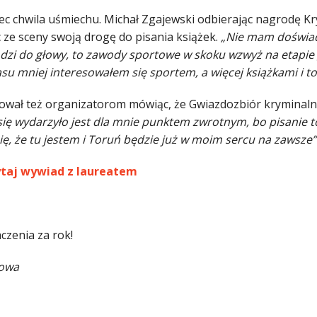
ec chwila uśmiechu. Michał Zgajewski odbierając nagrodę K
 ze sceny swoją drogę do pisania książek.
„Nie mam doświad
dzi do głowy, to zawody sportowe w skoku wzwyż na etapi
asu mniej interesowałem się sportem, a więcej książkami i t
ował też organizatorom mówiąc, że Gwiazdozbiór kryminaln
się wydarzyło jest dla mnie punktem zwrotnym, bo pisanie to 
ię, że tu jestem i Toruń będzie już w moim sercu na zawsze”
ytaj wywiad z laureatem
czenia za rok!
sowa