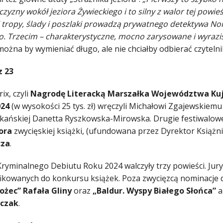
czyzny wokół jeziora Żywieckiego i to silny z walor tej powi
j tropy, ślady i poszlaki prowadzą prywatnego detektywa No
o. Trzecim – charakterystyczne, mocno zarysowane i wyrazis
można by wymieniać długo, ale nie chciałby odbierać czyteln
z 23
ix, czyli
Nagrodę Literacką Marszałka Województwa Ku
024
(w wysokości 25 tys. zł) wręczyli Michałowi Zgajewskiemu
kańskiej Danetta Ryszkowska-Mirowska. Drugie festiwalowe
ora
zwycięskiej książki, (ufundowana przez Dyrektor Książnicy
cza
.
Kryminalnego Debiutu Roku 2024 walczyły trzy powieści. Jury
fikowanych do konkursu książek. Poza zwycięzcą nominacje 
ożec” Rafała Gliny
oraz
„Baldur. Wyspy Białego Słońca”
a
jczak
.