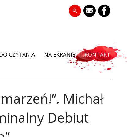
DO CZYTANIA
NA EKRANIE
KONTAKT
marzeń!”. Michał
minalny Debiut
a”.