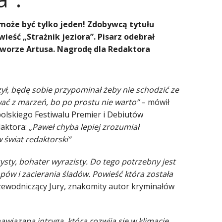
oże być tylko jeden! Zdobywcą tytułu
ieść „Strażnik jeziora”. Pisarz odebrał
Dworze Artusa. Nagrodę dla Redaktora
zył, będę sobie przypominał żeby nie schodzić ze
ować z marzeń, bo po prostu nie warto”
– mówił
lskiego Festiwalu Premier i Debiutów
daktora:
„Paweł chyba lepiej zrozumiał
świat redaktorski”
zysty, bohater wyrazisty. Do tego potrzebny jest
pów i zacierania śladów. Powieść która została
zewodniczący Jury, znakomity autor kryminałów
awiązana intryga, która rozwija się w klimacie