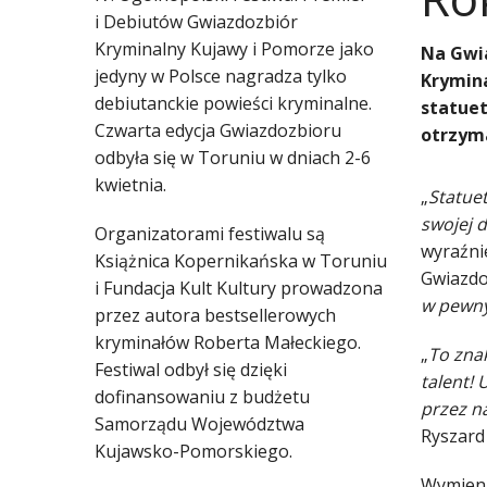
i Debiutów Gwiazdozbiór
Kryminalny Kujawy i Pomorze jako
Na Gwi
jedyny w Polsce nagradza tylko
Krymina
debiutanckie powieści kryminalne.
statuet
Czwarta edycja Gwiazdozbioru
otrzyma
odbyła się w Toruniu w dniach 2-6
kwietnia.
„
Statuet
swojej d
Organizatorami festiwalu są
wyraźni
Książnica Kopernikańska w Toruniu
Gwiazdo
i Fundacja Kult Kultury prowadzona
w pewny
przez autora bestsellerowych
kryminałów Roberta Małeckiego.
„
To znak
Festiwal odbył się dzięki
talent! 
dofinansowaniu z budżetu
przez n
Samorządu Województwa
Ryszard 
Kujawsko-Pomorskiego.
Wymienił