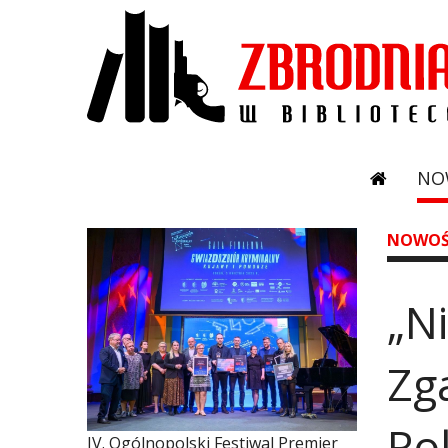
NO
NOWOŚ
„N
Zg
Rok
IV. Ogólnopolski Festiwal Premier