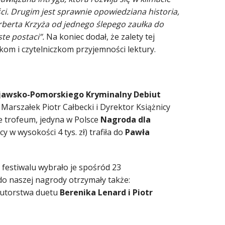
eści. Drugim jest sprawnie opowiedziana historia,
rberta Krzyża od jednego ślepego zaułka do
te postaci”.
Na koniec dodał, że zalety tej
ikom i czytelniczkom przyjemności lektury.
jawsko-Pomorskiego Kryminalny Debiut
 Marszałek Piotr Całbecki i Dyrektor Książnicy
 trofeum, jedyna w Polsce
Nagroda dla
 w wysokości 4 tys. zł) trafiła do
Pawła
 festiwalu wybrało je spośród 23
do naszej nagrody otrzymały także:
utorstwa duetu
Berenika Lenard i Piotr