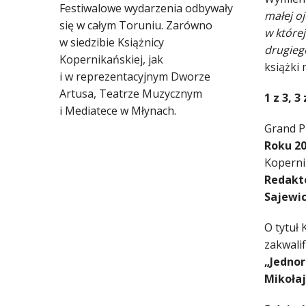
Festiwalowe wydarzenia odbywały
małej oj
się w całym Toruniu. Zarówno
w które
w siedzibie Książnicy
drugieg
Kopernikańskiej, jak
książki 
i w reprezentacyjnym Dworze
Artusa, Teatrze Muzycznym
1 z 3, 3 
i Mediatece w Młynach.
Grand Pr
Roku 2
Koperni
Redakt
Sajewi
O tytuł 
zakwali
„Jednor
Mikoła