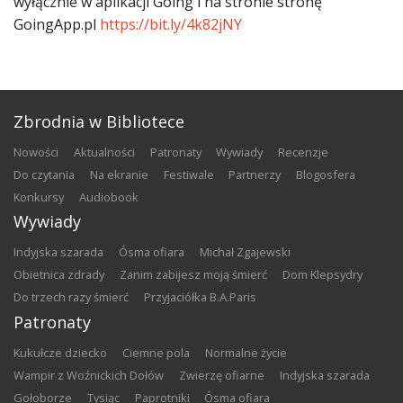
wyłącznie w aplikacji Going i na stronie stronę
GoingApp.pl
https://bit.ly/4k82jNY
Zbrodnia w Bibliotece
nowości
aktualności
patronaty
wywiady
recenzje
do czytania
na ekranie
festiwale
partnerzy
blogosfera
konkursy
audiobook
Wywiady
Indyjska szarada
Ósma ofiara
Michał Zgajewski
Obietnica zdrady
Zanim zabijesz moją śmierć
Dom Klepsydry
Do trzech razy śmierć
Przyjaciółka B.A.Paris
Patronaty
Kukułcze dziecko
Ciemne pola
Normalne życie
Wampir z Woźnickich Dołów
Zwierzę ofiarne
Indyjska szarada
Gołoborze
Tysiąc
Paprotniki
Ósma ofiara