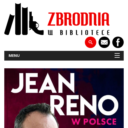
MENU
NOWOŚCI
PATRONATY
WYWIADY
RECENZJE