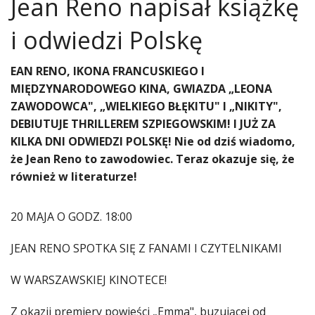
Jean Reno napisał książkę
i odwiedzi Polskę
EAN RENO, IKONA FRANCUSKIEGO I
MIĘDZYNARODOWEGO KINA, GWIAZDA „LEONA
ZAWODOWCA", „WIELKIEGO BŁĘKITU" I „NIKITY",
DEBIUTUJE THRILLEREM SZPIEGOWSKIM! I JUŻ ZA
KILKA DNI ODWIEDZI POLSKĘ! Nie od dziś wiadomo,
że Jean Reno to zawodowiec. Teraz okazuje się, że
również w literaturze!
20 MAJA O GODZ. 18:00
JEAN RENO SPOTKA SIĘ Z FANAMI I CZYTELNIKAMI
W WARSZAWSKIEJ KINOTECE!
Z okazji premiery powieści „Emma", buzującej od