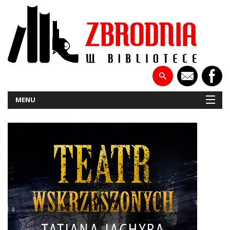
MENU
NOWOŚCI
PATRONATY
WYWIADY
RECENZJE