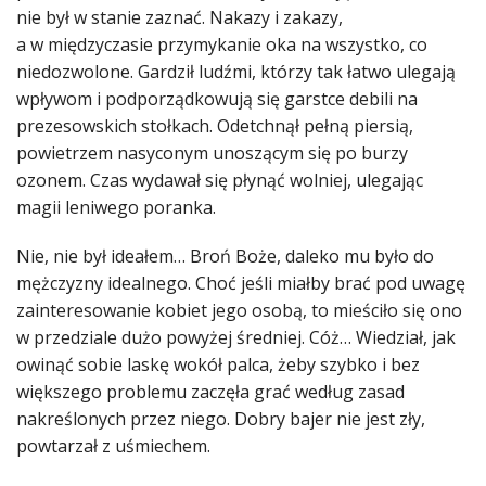
nie był w stanie zaznać. Nakazy i zakazy,
a w międzyczasie przymykanie oka na wszystko, co
niedozwolone. Gardził ludźmi, którzy tak łatwo ulegają
wpływom i podporządkowują się garstce debili na
prezesowskich stołkach. Odetchnął pełną piersią,
powietrzem nasyconym unoszącym się po burzy
ozonem. Czas wydawał się płynąć wolniej, ulegając
magii leniwego poranka.
Nie, nie był ideałem… Broń Boże, daleko mu było do
mężczyzny idealnego. Choć jeśli miałby brać pod uwagę
zainteresowanie kobiet jego osobą, to mieściło się ono
w przedziale dużo powyżej średniej. Cóż… Wiedział, jak
owinąć sobie laskę wokół palca, żeby szybko i bez
większego problemu zaczęła grać według zasad
nakreślonych przez niego. Dobry bajer nie jest zły,
powtarzał z uśmiechem.