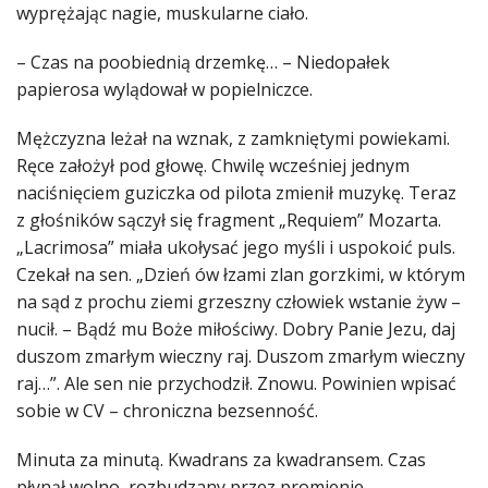
wyprężając nagie, muskularne ciało.
– Czas na poobiednią drzemkę… – Niedopałek
papierosa wylądował w popielniczce.
Mężczyzna leżał na wznak, z zamkniętymi powiekami.
Ręce założył pod głowę. Chwilę wcześniej jednym
naciśnięciem guziczka od pilota zmienił muzykę. Teraz
z głośników sączył się fragment „Requiem” Mozarta.
„Lacrimosa” miała ukołysać jego myśli i uspokoić puls.
Czekał na sen. „Dzień ów łzami zlan gorzkimi, w którym
na sąd z prochu ziemi grzeszny człowiek wstanie żyw –
nucił. – Bądź mu Boże miłościwy. Dobry Panie Jezu, daj
duszom zmarłym wieczny raj. Duszom zmarłym wieczny
raj…”. Ale sen nie przychodził. Znowu. Powinien wpisać
sobie w CV – chroniczna bezsenność.
Minuta za minutą. Kwadrans za kwadransem. Czas
płynął wolno, rozbudzany przez promienie