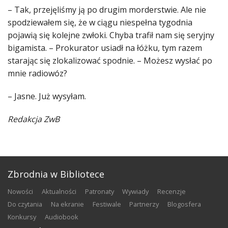
– Tak, przejęliśmy ją po drugim morderstwie. Ale nie
spodziewałem się, że w ciągu niespełna tygodnia
pojawią się kolejne zwłoki. Chyba trafił nam się seryjny
bigamista. – Prokurator usiadł na łóżku, tym razem
starając się zlokalizować spodnie. – Możesz wysłać po
mnie radiowóz?
– Jasne. Już wysyłam.
Redakcja ZwB
Zbrodnia w Bibliotece
nowości
aktualności
patronaty
wywiady
recenzje
do czytania
na ekranie
festiwale
partnerzy
blogosfera
konkursy
audiobook