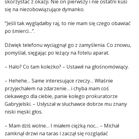
skorzystać z okazji. Nie on pierwszy i nie ostatni kusi
się na niezobowiązujące dymanko.
“Jeśli tak wyglądałby raj, to nie mam się czego obawiać
po śmierci…”.
Dźwięk telefonu wyciągnął go z zamyślenia. Co znowu,
pomyślał, sięgając po leżący na fotelu aparat.
– Halo? Co tam koleżko? – Ustawił na głośnomówiący.
– Hehehe… Same interesujące rzeczy… Właśnie
przyjechałem na zdarzenie… i chyba mam coś
ciekawego dla ciebie, panie kolego prokuratorze
Gabryjelski. – Usłyszał w słuchawce dobrze mu znany
niski męski głos.
– Mam dziś wolne… I miałem ciężką noc… – Michał
zamknął drzwi na taras i zaczął się rozglądać