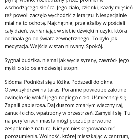
wschodzącego słońca. Jego ciało, członki, każdy mięsień
też powoli zaczęło wychodzić z letargu. Niespecjalnie
miał na to ochotę. Najchętniej przeleżałby w pościeli
cały dzień, wchłaniając w siebie dźwięki muzyki, która
odcinała go od świata zewnętrznego. To było jak
medytacja. Wejście w stan nirwany. Spokój.
Sygnał budzika, niemal jak wycie syreny, zawrócił jego
myśli o sto osiemdziesiąt stopni.
Siódma. Podniósł się z łóżka. Podszedł do okna.
Otworzył drzwi na taras. Poranne powietrze zalotnie
owinęło się wokół jego nagiego ciała. Uśmiechnął się.
Zapalił papierosa. Daj duszom zmarłym wieczny raj,
zanucił cicho, wpatrzony w przestrzeń. Zamyślił się. Tu
na peryferiach miasta mógł poczuć pierwotne
zespolenie z naturą. Niczym nieskrępowana nić
porozumienia. Wolność, której mieszkając w centrum,