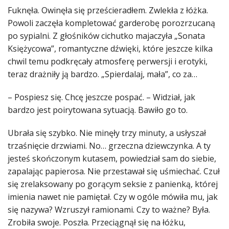
Fuknęła. Owinęła się prześcieradłem. Zwlekła z łóżka.
Powoli zaczęła kompletować garderobę porozrzucaną
po sypialni. Z głośników cichutko majaczyła „Sonata
Księżycowa”, romantyczne dźwięki, które jeszcze kilka
chwil temu podkręcały atmosferę perwersji i erotyki,
teraz drażniły ją bardzo. „Spierdalaj, mała”, co za…
– Pospiesz się. Chcę jeszcze pospać. – Widział, jak
bardzo jest poirytowana sytuacją. Bawiło go to.
Ubrała się szybko. Nie minęły trzy minuty, a usłyszał
trzaśnięcie drzwiami. No… grzeczna dziewczynka. A ty
jesteś skończonym kutasem, powiedział sam do siebie,
zapalając papierosa. Nie przestawał się uśmiechać. Czuł
się zrelaksowany po gorącym seksie z panienką, której
imienia nawet nie pamiętał. Czy w ogóle mówiła mu, jak
się nazywa? Wzruszył ramionami. Czy to ważne? Była.
Zrobiła swoje. Poszła. Przeciągnął się na łóżku,