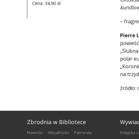
Cena: 34,90 zł
kundlowi
– fragm
Pierre 
powieść
„Ślubna
polar eu
„Koronk
na trzydz
źródło:
Zbrodnia w Bibliotece
Wywia
nowości
aktualności
patronaty
Indyjska 