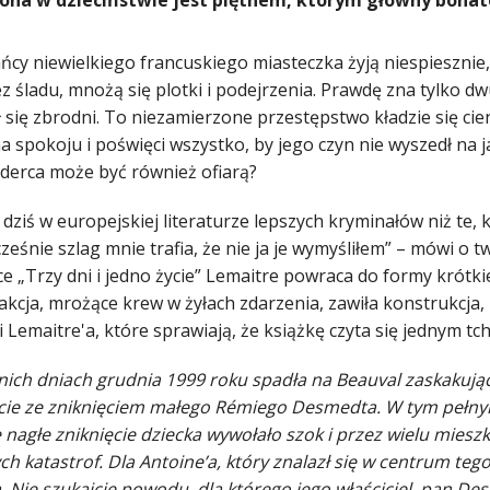
ona w dzieciństwie jest piętnem, którym główny bohate
ńcy niewielkiego francuskiego miasteczka żyją niespiesznie,
ez śladu, mnożą się plotki i podejrzenia. Prawdę zna tylko 
 się zbrodni. To niezamierzone przestępstwo kładzie się cie
a spokoju i poświęci wszystko, by jego czyn nie wyszedł na 
derca może być również ofiarą?
dziś w europejskiej literaturze lepszych kryminałów niż te, 
ześnie szlag mnie trafia, że nie ja je wymyśliłem” – mówi o
e „Trzy dni i jedno życie” Lemaitre powraca do formy krótk
kcja, mrożące krew w żyłach zdarzenia, zawiła konstrukcja, 
 Lemaitre'a, które sprawiają, że książkę czyta się jednym tc
nich dniach grudnia 1999 roku spadła na Beauval zaskakując
cie ze zniknięciem małego Rémiego Desmedta. W tym pełn
e nagłe zniknięcie dziecka wywołało szok i przez wielu mie
ch katastrof. Dla Antoine’a, który znalazł się w centrum teg
a. Nie szukajcie powodu, dla którego jego właściciel, pan 