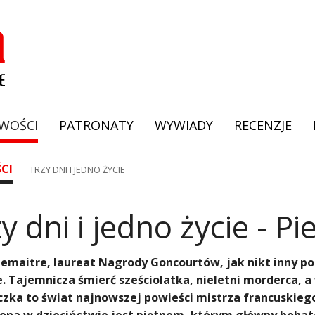
WOŚCI
PATRONATY
WYWIADY
RECENZJE
CI
TRZY DNI I JEDNO ŻYCIE
y dni i jedno życie - P
 Lemaitre, laureat Nagrody Goncourtów, jak nikt inny p
. Tajemnicza śmierć sześciolatka, nieletni morderca, 
zka to świat najnowszej powieści mistrza francuskieg