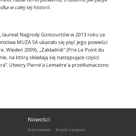
a w całej tej historii.
ci, laureat Nagrody Goncourtów w 2013 roku za
nictwa MUZA SA ukazało się pięć jego powieści:
, Wiedeń 2009), „Zakładnik” (Prix Le Point du
e, na którą składają się następujące części:
ara”. Utwory Pierre'a Lemaitre'a przetłumaczono
Nowości
Dojrzewanie
Krzyże z popiołu