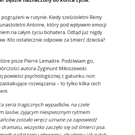
r będzie naznaczony do końca życia.
 pogrążeni w rutynie. Kiedy sześcioletni Rémy
dwunastoletni Antoine, który pod wpływem emocji
niem na całym życiu bohatera. Odtąd już nigdy
jaw. Kto ostatecznie odpowie za śmierć dziecka?
które pisze Pierre Lemaitre. Podziwiam go,
 twórczości autora Zygmunt Miłoszewski.
iej powieści psychologicznej z gatunku
noir.
zaskakujące rozwiązania – to tylko kilka cech
hem.
a seria tragicznych wypadków, na czele
ym lasów, żyjącym niespiesznym rytmem
szkańców zostało wręcz uznane za zapowiedź
o dramatu, wszystko zaczęło się od śmierci psa.
Desmedt nadał temu płowemu, chudemu jak patyk