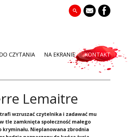
DO CZYTANIA
NA EKRANIE
KONTAKT
ierre Lemaitre
otrafi wzruszać czytelnika i zadawać mu
a w tle zamknięta społeczność małego
o kryminału. Nieplanowana zbrodnia