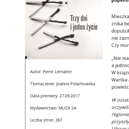
popełni
Mieszka
znika b
dopuścił
nie zazn
Czy mor
„Nie ma 
a jednoc
Autor: Pierre Lemaitre
W książc
Wartka a
Tłumaczenie: Joanna Polachowska
powieści
Data premiery: 27.09.2017
W ostat
oczywiś
Wydawnictwo: MUZA SA
regioni
Liczba stron: 287
przyszły
Ulisses