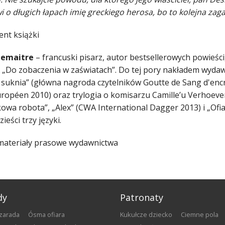
 o długich łapach imię greckiego herosa, bo to kolejna zagadk
ent książki
Lemaitre
– francuski pisarz, autor bestsellerowych powieś
 „Do zobaczenia w zaświatach”. Do tej pory nakładem wydaw
 suknia” (główna nagroda czytelników Goutte de Sang d'encre
ropéen 2010) oraz trylogia o komisarzu Camille’u Verhoeveni
owa robota”, „Alex” (CWA International Dagger 2013) i „Ofi
ieści trzy języki.
 materiały prasowe wydawnictwa
dy
Patronaty
szarada
Ósma ofiara
Kukułcze dziecko
Ciemne pola