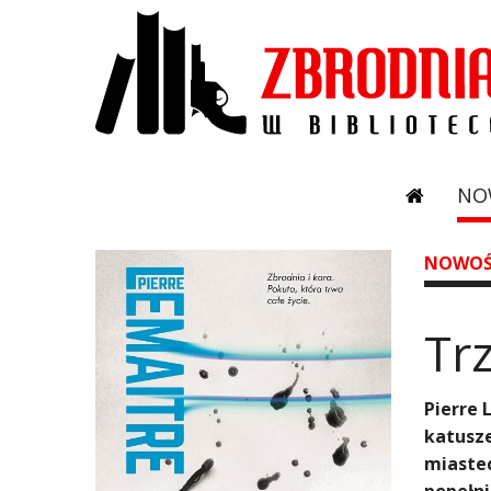
NO
NOWOŚ
Trz
​Pierre
katusze
miastec