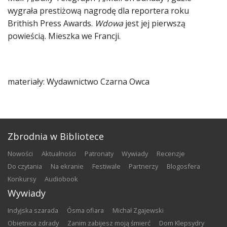
wygrała prestiżową nagrodę dla reportera roku
Brithish Press Awards.
Wdowa
jest jej pierwszą
powieścią. Mieszka we Francji.
materiały: Wydawnictwo Czarna Owca
Zbrodnia w Bibliotece
nowości
aktualności
patronaty
wywiady
recenzje
do czytania
na ekranie
festiwale
partnerzy
blogosfera
konkursy
audiobook
Wywiady
Indyjska szarada
Ósma ofiara
Michał Zgajewski
Obietnica zdrady
Zanim zabijesz moją śmierć
Dom Klepsydry