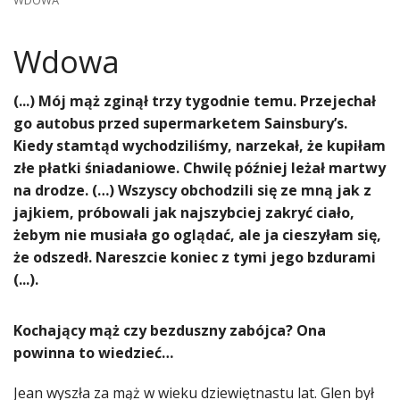
WDOWA
Wdowa
(...) ​Mój mąż zginął trzy tygodnie temu. Przejechał
go autobus przed supermarketem Sainsbury’s.
Kiedy stamtąd wychodziliśmy, narzekał, że kupiłam
złe płatki śniadaniowe. Chwilę później leżał martwy
na drodze. (…) Wszyscy obchodzili się ze mną jak z
jajkiem, próbowali jak najszybciej zakryć ciało,
żebym nie musiała go oglądać, ale ja cieszyłam się,
że odszedł. Nareszcie koniec z tymi jego bzdurami
(...).
Kochający mąż czy bezduszny zabójca? Ona
powinna to wiedzieć…
Jean wyszła za mąż w wieku dziewiętnastu lat. Glen był