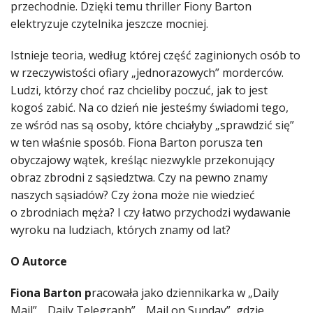
przechodnie. Dzięki temu thriller Fiony Barton
elektryzuje czytelnika jeszcze mocniej.
Istnieje teoria, według której część zaginionych osób to
w rzeczywistości ofiary „jednorazowych” morderców.
Ludzi, którzy choć raz chcieliby poczuć, jak to jest
kogoś zabić. Na co dzień nie jesteśmy świadomi tego,
ze wśród nas są osoby, które chciałyby „sprawdzić się”
w ten właśnie sposób. Fiona Barton porusza ten
obyczajowy wątek, kreśląc niezwykle przekonujący
obraz zbrodni z sąsiedztwa. Czy na pewno znamy
naszych sąsiadów? Czy żona może nie wiedzieć
o zbrodniach męża? I czy łatwo przychodzi wydawanie
wyroku na ludziach, których znamy od lat?
O Autorce
Fiona Barton p
racowała jako dziennikarka w „Daily
Mail”, „Daily Telegraph”, „Mail on Sunday”, gdzie