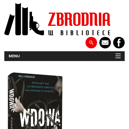
MENU
NOWOŚCI
PATRONATY
WYWIADY
RECENZJE