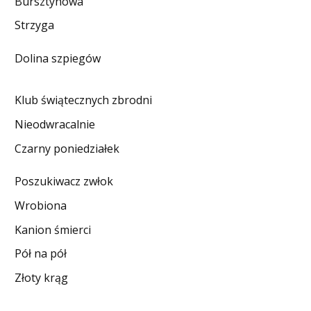
Bursztynowa
DO CZYTANIA
Strzyga
NA EKRANIE
Dolina szpiegów
KONTAKT
Klub świątecznych zbrodni
Nieodwracalnie
Czarny poniedziałek
Poszukiwacz zwłok
Wrobiona
Kanion śmierci
Pół na pół
Złoty krąg