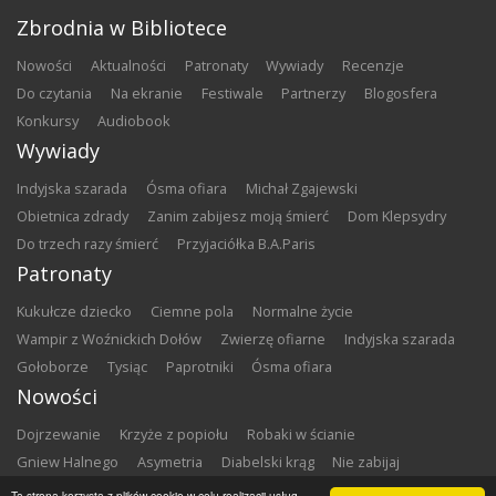
Zbrodnia w Bibliotece
nowości
aktualności
patronaty
wywiady
recenzje
do czytania
na ekranie
festiwale
partnerzy
blogosfera
konkursy
audiobook
Wywiady
Indyjska szarada
Ósma ofiara
Michał Zgajewski
Obietnica zdrady
Zanim zabijesz moją śmierć
Dom Klepsydry
Do trzech razy śmierć
Przyjaciółka B.A.Paris
Patronaty
Kukułcze dziecko
Ciemne pola
Normalne życie
Wampir z Woźnickich Dołów
Zwierzę ofiarne
Indyjska szarada
Gołoborze
Tysiąc
Paprotniki
Ósma ofiara
Nowości
Dojrzewanie
Krzyże z popiołu
Robaki w ścianie
Gniew Halnego
Asymetria
Diabelski krąg
Nie zabijaj
Dowody zbrodni
Zemsta
Matki chrzestne
Ta strona korzysta z plików cookie w celu realizacji usług