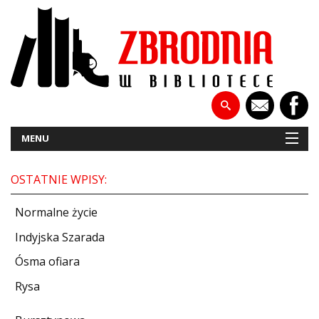
MENU
OSTATNIE WPISY:
NOWOŚCI
Normalne życie
PATRONATY
Indyjska Szarada
Ósma ofiara
WYWIADY
Rysa
RECENZJE