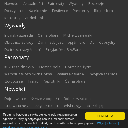
nowości
aktualności
patronaty
wywiady
recenzje
do czytania
na ekranie
festiwale
partnerzy
blogosfera
konkursy
audiobook
Wywiady
Indyjska szarada
Ósma ofiara
Michał Zgajewski
Obietnica zdrady
Zanim zabijesz moją śmierć
Dom Klepsydry
Do trzech razy śmierć
Przyjaciółka B.A.Paris
Patronaty
Kukułcze dziecko
Ciemne pola
Normalne życie
Wampir z Woźnickich Dołów
Zwierzę ofiarne
Indyjska szarada
Gołoborze
Tysiąc
Paprotniki
Ósma ofiara
Nowości
Dojrzewanie
Krzyże z popiołu
Robaki w ścianie
Gniew Halnego
Asymetria
Diabelski krąg
Nie zabijaj
Dowody zbrodni
Zemsta
Matki chrzestne
Ta strona korzysta z plików cookie w celu realizacji usług
ROZUMIEM
zgodnie z Polityką dotyczącą cookies. Możesz określić
warunki przechowywania lub dostępu do cookie w Twojej przeglądarce.
Więcej informacji
Copyright ©
2026
Zbrodnia w Bibliotece
znajdziesz w polityce prywatności.