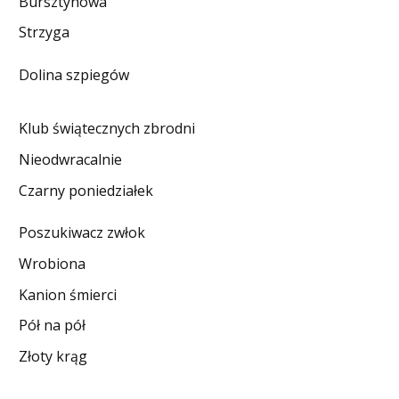
Bursztynowa
DO CZYTANIA
Strzyga
NA EKRANIE
Dolina szpiegów
KONTAKT
Klub świątecznych zbrodni
Nieodwracalnie
Czarny poniedziałek
Poszukiwacz zwłok
Wrobiona
Kanion śmierci
Pół na pół
Złoty krąg