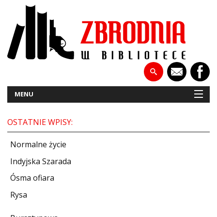
MENU
OSTATNIE WPISY:
NOWOŚCI
Normalne życie
PATRONATY
Indyjska Szarada
Ósma ofiara
WYWIADY
Rysa
RECENZJE