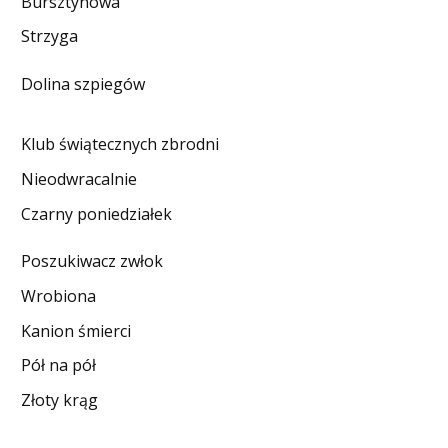
Bursztynowa
DO CZYTANIA
Strzyga
NA EKRANIE
Dolina szpiegów
KONTAKT
Klub świątecznych zbrodni
Nieodwracalnie
Czarny poniedziałek
Poszukiwacz zwłok
Wrobiona
Kanion śmierci
Pół na pół
Złoty krąg