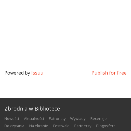
Powered by
Issuu
Publish for Free
Zbrodnia w Bibliotece
nowości
aktualności
patronaty
wywiady
recenzje
do czytania
na ekranie
festiwale
partnerzy
blogosfera