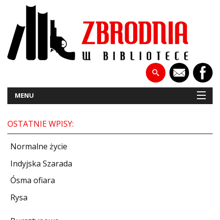
MENU
OSTATNIE WPISY:
NOWOŚCI
Normalne życie
PATRONATY
Indyjska Szarada
Ósma ofiara
WYWIADY
Rysa
RECENZJE