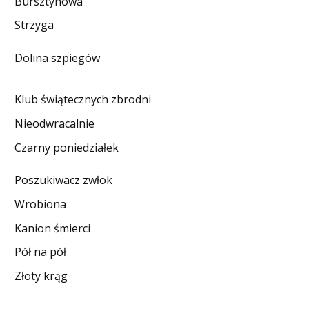
Bursztynowa
DO CZYTANIA
Strzyga
NA EKRANIE
Dolina szpiegów
KONTAKT
Klub świątecznych zbrodni
Nieodwracalnie
Czarny poniedziałek
Poszukiwacz zwłok
Wrobiona
Kanion śmierci
Pół na pół
Złoty krąg