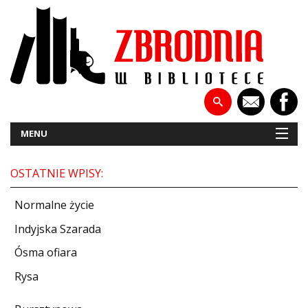
MENU
OSTATNIE WPISY:
NOWOŚCI
Normalne życie
PATRONATY
Indyjska Szarada
Ósma ofiara
WYWIADY
Rysa
RECENZJE