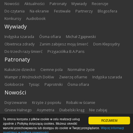
nowości
aktualności
patronaty
wywiady
recenzje
do czytania
na ekranie
festiwale
partnerzy
blogosfera
konkursy
audiobook
Wywiady
Indyjska szarada
Ósma ofiara
Michał Zgajewski
Obietnica zdrady
Zanim zabijesz moją śmierć
Dom Klepsydry
Do trzech razy śmierć
Przyjaciółka B.A.Paris
Patronaty
Kukułcze dziecko
Ciemne pola
Normalne życie
Wampir z Woźnickich Dołów
Zwierzę ofiarne
Indyjska szarada
Gołoborze
Tysiąc
Paprotniki
Ósma ofiara
Nowości
Dojrzewanie
Krzyże z popiołu
Robaki w ścianie
Gniew Halnego
Asymetria
Diabelski krąg
Nie zabijaj
Dowody zbrodni
Zemsta
Matki chrzestne
Ta strona korzysta z plików cookie w celu realizacji usług
ROZUMIEM
zgodnie z Polityką dotyczącą cookies. Możesz określić
warunki przechowywania lub dostępu do cookie w Twojej przeglądarce.
Więcej informacji
Copyright ©
2026
Zbrodnia w Bibliotece
znajdziesz w polityce prywatności.