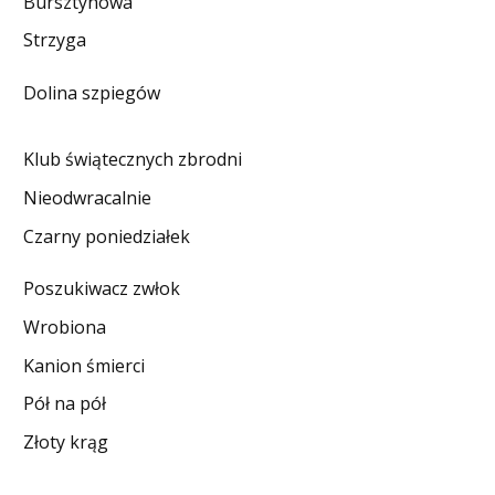
Bursztynowa
DO CZYTANIA
Strzyga
NA EKRANIE
Dolina szpiegów
KONTAKT
Klub świątecznych zbrodni
Nieodwracalnie
Czarny poniedziałek
Poszukiwacz zwłok
Wrobiona
Kanion śmierci
Pół na pół
Złoty krąg