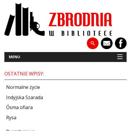
MENU
OSTATNIE WPISY:
NOWOŚCI
Normalne życie
PATRONATY
Indyjska Szarada
Ósma ofiara
WYWIADY
Rysa
RECENZJE