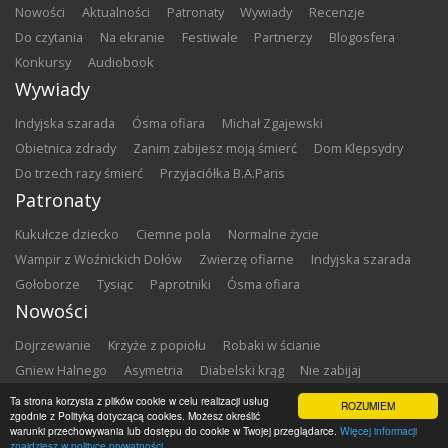
nowości
aktualności
patronaty
wywiady
recenzje
do czytania
na ekranie
festiwale
partnerzy
blogosfera
konkursy
audiobook
Wywiady
Indyjska szarada
Ósma ofiara
Michał Zgajewski
Obietnica zdrady
Zanim zabijesz moją śmierć
Dom Klepsydry
Do trzech razy śmierć
Przyjaciółka B.A.Paris
Patronaty
Kukułcze dziecko
Ciemne pola
Normalne życie
Wampir z Woźnickich Dołów
Zwierzę ofiarne
Indyjska szarada
Gołoborze
Tysiąc
Paprotniki
Ósma ofiara
Nowości
Dojrzewanie
Krzyże z popiołu
Robaki w ścianie
Gniew Halnego
Asymetria
Diabelski krąg
Nie zabijaj
Dowody zbrodni
Zemsta
Matki chrzestne
Ta strona korzysta z plików cookie w celu realizacji usług
ROZUMIEM
zgodnie z Polityką dotyczącą cookies. Możesz określić
warunki przechowywania lub dostępu do cookie w Twojej przeglądarce.
Więcej informacji
Copyright ©
2026
Zbrodnia w Bibliotece
znajdziesz w polityce prywatności.