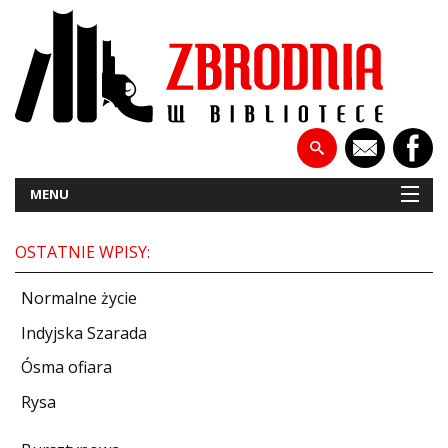
MENU
OSTATNIE WPISY:
NOWOŚCI
Normalne życie
PATRONATY
Indyjska Szarada
Ósma ofiara
WYWIADY
Rysa
RECENZJE