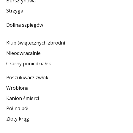
Bursztynowa
DO CZYTANIA
Strzyga
NA EKRANIE
Dolina szpiegów
KONTAKT
Klub świątecznych zbrodni
Nieodwracalnie
Czarny poniedziałek
Poszukiwacz zwłok
Wrobiona
Kanion śmierci
Pół na pół
Złoty krąg