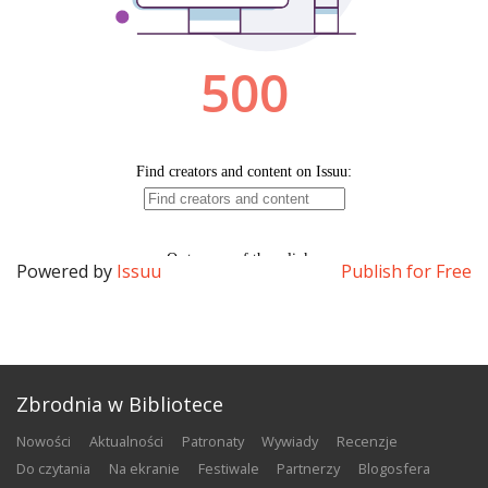
Powered by
Issuu
Publish for Free
Zbrodnia w Bibliotece
nowości
aktualności
patronaty
wywiady
recenzje
do czytania
na ekranie
festiwale
partnerzy
blogosfera