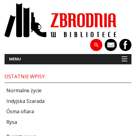
MENU
OSTATNIE WPISY:
NOWOŚCI
Normalne życie
PATRONATY
Indyjska Szarada
Ósma ofiara
WYWIADY
Rysa
RECENZJE