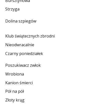
Bursztynowa
DO CZYTANIA
Strzyga
NA EKRANIE
Dolina szpiegów
KONTAKT
Klub świątecznych zbrodni
Nieodwracalnie
Czarny poniedziałek
Poszukiwacz zwłok
Wrobiona
Kanion śmierci
Pół na pół
Złoty krąg