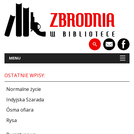
MENU
OSTATNIE WPISY:
NOWOŚCI
Normalne życie
PATRONATY
Indyjska Szarada
Ósma ofiara
WYWIADY
Rysa
RECENZJE