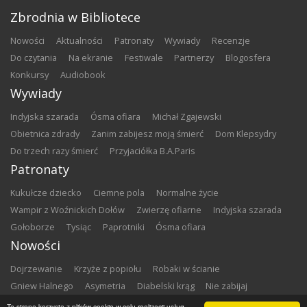
Zbrodnia w Bibliotece
nowości
aktualności
patronaty
wywiady
recenzje
do czytania
na ekranie
festiwale
partnerzy
blogosfera
konkursy
audiobook
Wywiady
Indyjska szarada
Ósma ofiara
Michał Zgajewski
Obietnica zdrady
Zanim zabijesz moją śmierć
Dom Klepsydry
Do trzech razy śmierć
Przyjaciółka B.A.Paris
Patronaty
Kukułcze dziecko
Ciemne pola
Normalne życie
Wampir z Woźnickich Dołów
Zwierzę ofiarne
Indyjska szarada
Gołoborze
Tysiąc
Paprotniki
Ósma ofiara
Nowości
Dojrzewanie
Krzyże z popiołu
Robaki w ścianie
Gniew Halnego
Asymetria
Diabelski krąg
Nie zabijaj
Dowody zbrodni
Zemsta
Matki chrzestne
Ta strona korzysta z plików cookie w celu realizacji usług