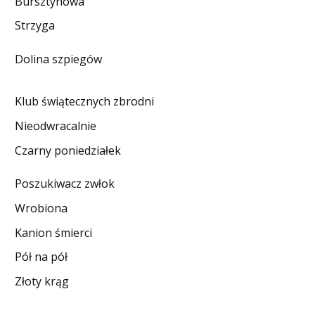
Bursztynowa
DO CZYTANIA
Strzyga
NA EKRANIE
Dolina szpiegów
KONTAKT
Klub świątecznych zbrodni
Nieodwracalnie
Czarny poniedziałek
Poszukiwacz zwłok
Wrobiona
Kanion śmierci
Pół na pół
Złoty krąg