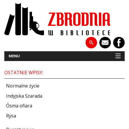
MENU
OSTATNIE WPISY:
NOWOŚCI
Normalne życie
PATRONATY
Indyjska Szarada
Ósma ofiara
WYWIADY
Rysa
RECENZJE