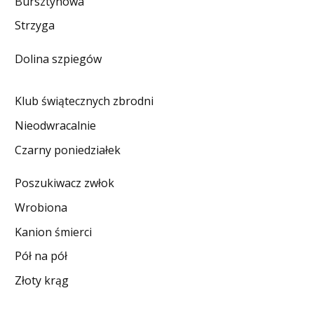
Bursztynowa
DO CZYTANIA
Strzyga
NA EKRANIE
Dolina szpiegów
KONTAKT
Klub świątecznych zbrodni
Nieodwracalnie
Czarny poniedziałek
Poszukiwacz zwłok
Wrobiona
Kanion śmierci
Pół na pół
Złoty krąg