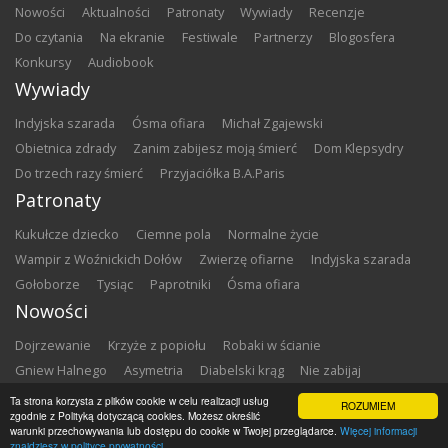
nowości
aktualności
patronaty
wywiady
recenzje
do czytania
na ekranie
festiwale
partnerzy
blogosfera
konkursy
audiobook
Wywiady
Indyjska szarada
Ósma ofiara
Michał Zgajewski
Obietnica zdrady
Zanim zabijesz moją śmierć
Dom Klepsydry
Do trzech razy śmierć
Przyjaciółka B.A.Paris
Patronaty
Kukułcze dziecko
Ciemne pola
Normalne życie
Wampir z Woźnickich Dołów
Zwierzę ofiarne
Indyjska szarada
Gołoborze
Tysiąc
Paprotniki
Ósma ofiara
Nowości
Dojrzewanie
Krzyże z popiołu
Robaki w ścianie
Gniew Halnego
Asymetria
Diabelski krąg
Nie zabijaj
Dowody zbrodni
Zemsta
Matki chrzestne
Ta strona korzysta z plików cookie w celu realizacji usług
ROZUMIEM
zgodnie z Polityką dotyczącą cookies. Możesz określić
warunki przechowywania lub dostępu do cookie w Twojej przeglądarce.
Więcej informacji
Copyright ©
2026
Zbrodnia w Bibliotece
znajdziesz w polityce prywatności.