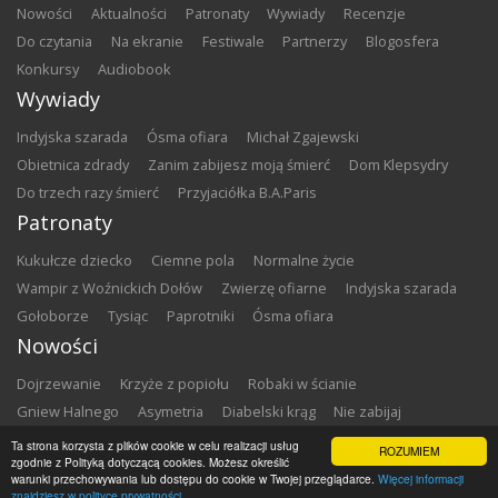
nowości
aktualności
patronaty
wywiady
recenzje
do czytania
na ekranie
festiwale
partnerzy
blogosfera
konkursy
audiobook
Wywiady
Indyjska szarada
Ósma ofiara
Michał Zgajewski
Obietnica zdrady
Zanim zabijesz moją śmierć
Dom Klepsydry
Do trzech razy śmierć
Przyjaciółka B.A.Paris
Patronaty
Kukułcze dziecko
Ciemne pola
Normalne życie
Wampir z Woźnickich Dołów
Zwierzę ofiarne
Indyjska szarada
Gołoborze
Tysiąc
Paprotniki
Ósma ofiara
Nowości
Dojrzewanie
Krzyże z popiołu
Robaki w ścianie
Gniew Halnego
Asymetria
Diabelski krąg
Nie zabijaj
Dowody zbrodni
Zemsta
Matki chrzestne
Ta strona korzysta z plików cookie w celu realizacji usług
ROZUMIEM
zgodnie z Polityką dotyczącą cookies. Możesz określić
warunki przechowywania lub dostępu do cookie w Twojej przeglądarce.
Więcej informacji
Copyright ©
2026
Zbrodnia w Bibliotece
znajdziesz w polityce prywatności.