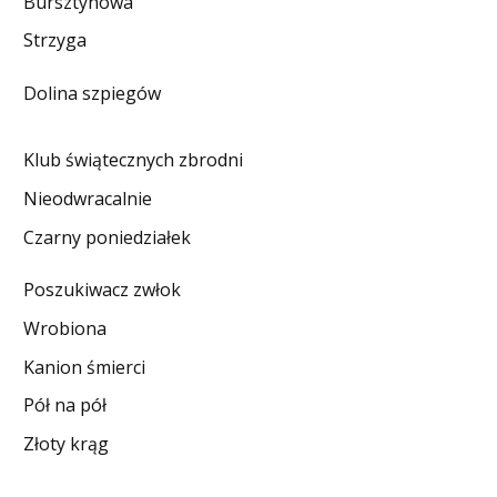
Bursztynowa
DO CZYTANIA
Strzyga
NA EKRANIE
Dolina szpiegów
KONTAKT
Klub świątecznych zbrodni
Nieodwracalnie
Czarny poniedziałek
Poszukiwacz zwłok
Wrobiona
Kanion śmierci
Pół na pół
Złoty krąg