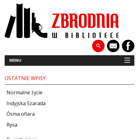
MENU
OSTATNIE WPISY:
NOWOŚCI
Normalne życie
PATRONATY
Indyjska Szarada
Ósma ofiara
WYWIADY
Rysa
RECENZJE