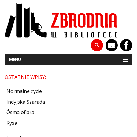
MENU
OSTATNIE WPISY:
NOWOŚCI
Normalne życie
PATRONATY
Indyjska Szarada
Ósma ofiara
WYWIADY
Rysa
RECENZJE