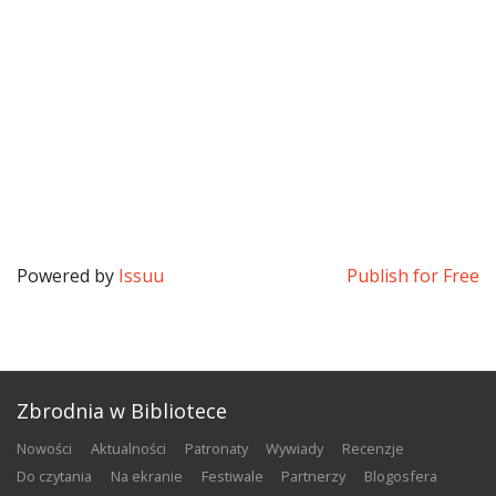
Powered by
Issuu
Publish for Free
Zbrodnia w Bibliotece
nowości
aktualności
patronaty
wywiady
recenzje
do czytania
na ekranie
festiwale
partnerzy
blogosfera