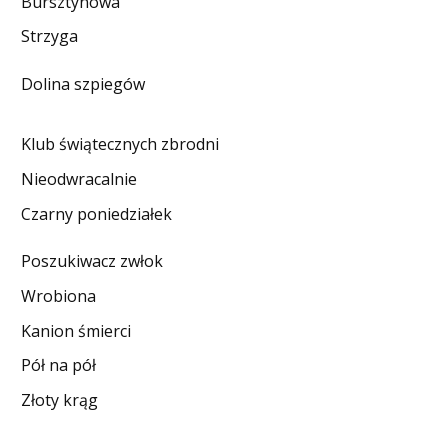
Bursztynowa
DO CZYTANIA
Strzyga
NA EKRANIE
Dolina szpiegów
KONTAKT
Klub świątecznych zbrodni
Nieodwracalnie
Czarny poniedziałek
Poszukiwacz zwłok
Wrobiona
Kanion śmierci
Pół na pół
Złoty krąg