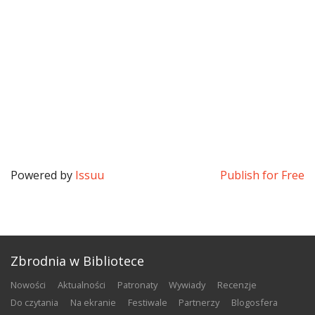
Powered by
Issuu
Publish for Free
Zbrodnia w Bibliotece
nowości
aktualności
patronaty
wywiady
recenzje
do czytania
na ekranie
festiwale
partnerzy
blogosfera