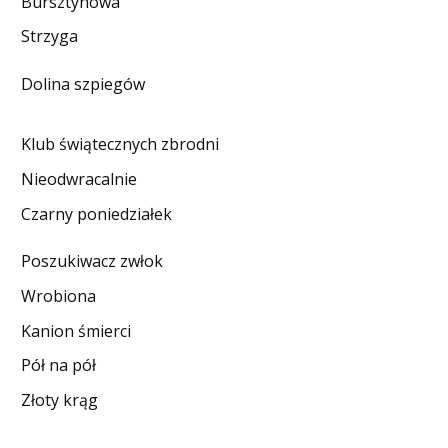
Bursztynowa
DO CZYTANIA
Strzyga
NA EKRANIE
Dolina szpiegów
KONTAKT
Klub świątecznych zbrodni
Nieodwracalnie
Czarny poniedziałek
Poszukiwacz zwłok
Wrobiona
Kanion śmierci
Pół na pół
Złoty krąg