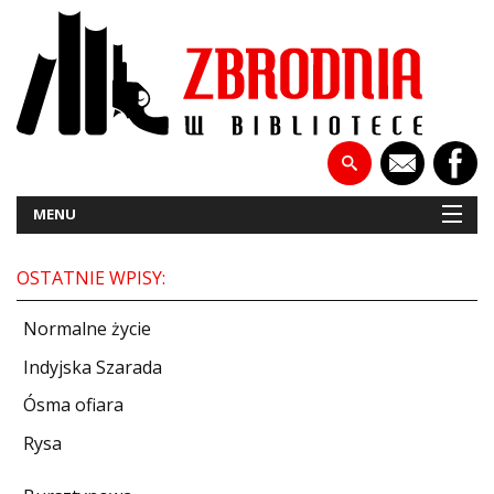
MENU
OSTATNIE WPISY:
NOWOŚCI
Normalne życie
PATRONATY
Indyjska Szarada
Ósma ofiara
WYWIADY
Rysa
RECENZJE