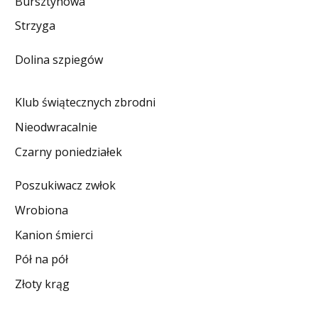
Bursztynowa
DO CZYTANIA
Strzyga
NA EKRANIE
Dolina szpiegów
KONTAKT
Klub świątecznych zbrodni
Nieodwracalnie
Czarny poniedziałek
Poszukiwacz zwłok
Wrobiona
Kanion śmierci
Pół na pół
Złoty krąg