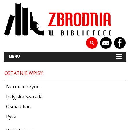
MENU
OSTATNIE WPISY:
NOWOŚCI
Normalne życie
PATRONATY
Indyjska Szarada
Ósma ofiara
WYWIADY
Rysa
RECENZJE