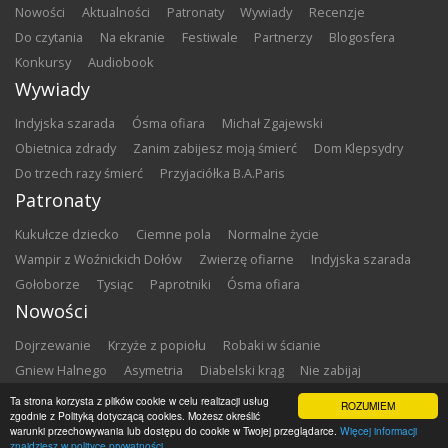
nowości
aktualności
patronaty
wywiady
recenzje
do czytania
na ekranie
festiwale
partnerzy
blogosfera
konkursy
audiobook
Wywiady
Indyjska szarada
Ósma ofiara
Michał Zgajewski
Obietnica zdrady
Zanim zabijesz moją śmierć
Dom Klepsydry
Do trzech razy śmierć
Przyjaciółka B.A.Paris
Patronaty
Kukułcze dziecko
Ciemne pola
Normalne życie
Wampir z Woźnickich Dołów
Zwierzę ofiarne
Indyjska szarada
Gołoborze
Tysiąc
Paprotniki
Ósma ofiara
Nowości
Dojrzewanie
Krzyże z popiołu
Robaki w ścianie
Gniew Halnego
Asymetria
Diabelski krąg
Nie zabijaj
Dowody zbrodni
Zemsta
Matki chrzestne
Ta strona korzysta z plików cookie w celu realizacji usług
ROZUMIEM
zgodnie z Polityką dotyczącą cookies. Możesz określić
warunki przechowywania lub dostępu do cookie w Twojej przeglądarce.
Więcej informacji
Copyright ©
2026
Zbrodnia w Bibliotece
znajdziesz w polityce prywatności.