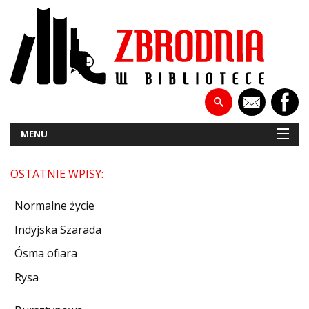
MENU
OSTATNIE WPISY:
NOWOŚCI
Normalne życie
PATRONATY
Indyjska Szarada
Ósma ofiara
WYWIADY
Rysa
RECENZJE