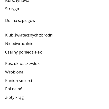
Bursztynowa
DO CZYTANIA
Strzyga
NA EKRANIE
Dolina szpiegów
KONTAKT
Klub świątecznych zbrodni
Nieodwracalnie
Czarny poniedziałek
Poszukiwacz zwłok
Wrobiona
Kanion śmierci
Pół na pół
Złoty krąg