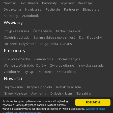
nowości
aktualności
patronaty
wywiady
recenzje
do czytania
na ekranie
festiwale
partnerzy
blogosfera
konkursy
audiobook
Wywiady
Indyjska szarada
Ósma ofiara
Michał Zgajewski
Obietnica zdrady
Zanim zabijesz moją śmierć
Dom Klepsydry
Do trzech razy śmierć
Przyjaciółka B.A.Paris
Patronaty
Kukułcze dziecko
Ciemne pola
Normalne życie
Wampir z Woźnickich Dołów
Zwierzę ofiarne
Indyjska szarada
Gołoborze
Tysiąc
Paprotniki
Ósma ofiara
Nowości
Dojrzewanie
Krzyże z popiołu
Robaki w ścianie
Gniew Halnego
Asymetria
Diabelski krąg
Nie zabijaj
Dowody zbrodni
Zemsta
Matki chrzestne
Ta strona korzysta z plików cookie w celu realizacji usług
ROZUMIEM
zgodnie z Polityką dotyczącą cookies. Możesz określić
warunki przechowywania lub dostępu do cookie w Twojej przeglądarce.
Więcej informacji
Copyright ©
2026
Zbrodnia w Bibliotece
znajdziesz w polityce prywatności.