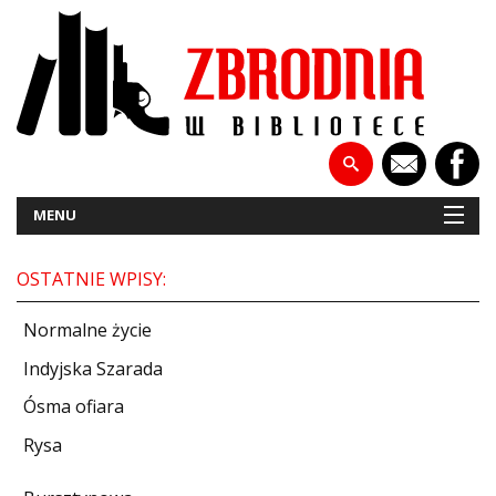
MENU
OSTATNIE WPISY:
NOWOŚCI
Normalne życie
PATRONATY
Indyjska Szarada
Ósma ofiara
WYWIADY
Rysa
RECENZJE