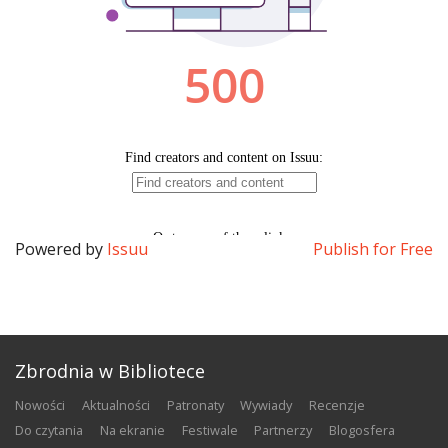
Powered by
Issuu
Publish for Free
Zbrodnia w Bibliotece
nowości
aktualności
patronaty
wywiady
recenzje
do czytania
na ekranie
festiwale
partnerzy
blogosfera