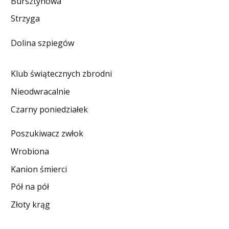
Bursztynowa
DO CZYTANIA
Strzyga
NA EKRANIE
Dolina szpiegów
KONTAKT
Klub świątecznych zbrodni
Nieodwracalnie
Czarny poniedziałek
Poszukiwacz zwłok
Wrobiona
Kanion śmierci
Pół na pół
Złoty krąg