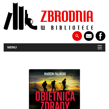
MENU
NOWOŚCI
PATRONATY
WYWIADY
RECENZJE