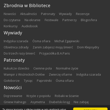
Zbrodnia w Bibliotece
nowości
aktualności
patronaty
wywiady
recenzje
do czytania
na ekranie
festiwale
partnerzy
blogosfera
konkursy
audiobook
Wywiady
Indyjska szarada
Ósma ofiara
Michał Zgajewski
Obietnica zdrady
Zanim zabijesz moją śmierć
Dom Klepsydry
Do trzech razy śmierć
Przyjaciółka B.A.Paris
Patronaty
Kukułcze dziecko
Ciemne pola
Normalne życie
Wampir z Woźnickich Dołów
Zwierzę ofiarne
Indyjska szarada
Gołoborze
Tysiąc
Paprotniki
Ósma ofiara
Nowości
Dojrzewanie
Krzyże z popiołu
Robaki w ścianie
Gniew Halnego
Asymetria
Diabelski krąg
Nie zabijaj
Dowody zbrodni
Zemsta
Matki chrzestne
Ta strona korzysta z plików cookie w celu realizacji usług