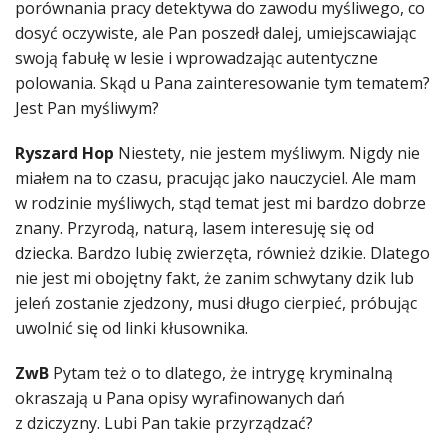
porównania pracy detektywa do zawodu myśliwego, co
dosyć oczywiste, ale Pan poszedł dalej, umiejscawiając
swoją fabułę w lesie i wprowadzając autentyczne
polowania. Skąd u Pana zainteresowanie tym tematem?
Jest Pan myśliwym?
Ryszard Hop
Niestety, nie jestem myśliwym. Nigdy nie
miałem na to czasu, pracując jako nauczyciel. Ale mam
w rodzinie myśliwych, stąd temat jest mi bardzo dobrze
znany. Przyrodą, naturą, lasem interesuję się od
dziecka. Bardzo lubię zwierzęta, również dzikie. Dlatego
nie jest mi obojętny fakt, że zanim schwytany dzik lub
jeleń zostanie zjedzony, musi długo cierpieć, próbując
uwolnić się od linki kłusownika.
ZwB
Pytam też o to dlatego, że intrygę kryminalną
okraszają u Pana opisy wyrafinowanych dań
z dziczyzny. Lubi Pan takie przyrządzać?