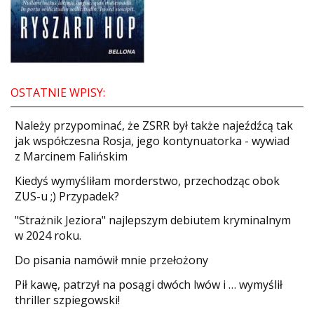
DO CZYTANIA
NA EKRANIE
KONTAKT
OSTATNIE WPISY:
Należy przypominać, że ZSRR był także najeźdźcą tak
jak współczesna Rosja, jego kontynuatorka - wywiad
z Marcinem Falińskim
Kiedyś wymyśliłam morderstwo, przechodząc obok
ZUS-u ;) Przypadek?
"Strażnik Jeziora" najlepszym debiutem kryminalnym
w 2024 roku.
Do pisania namówił mnie przełożony
​Pił kawę, patrzył na posągi dwóch lwów i … wymyślił
thriller szpiegowski!