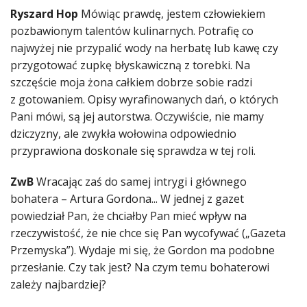
Ryszard Hop
Mówiąc prawdę, jestem człowiekiem
pozbawionym talentów kulinarnych. Potrafię co
najwyżej nie przypalić wody na herbatę lub kawę czy
przygotować zupkę błyskawiczną z torebki. Na
szczęście moja żona całkiem dobrze sobie radzi
z gotowaniem. Opisy wyrafinowanych dań, o których
Pani mówi, są jej autorstwa. Oczywiście, nie mamy
dziczyzny, ale zwykła wołowina odpowiednio
przyprawiona doskonale się sprawdza w tej roli.
ZwB
Wracając zaś do samej intrygi i głównego
bohatera – Artura Gordona... W jednej z gazet
powiedział Pan, że chciałby Pan mieć wpływ na
rzeczywistość, że nie chce się Pan wycofywać („Gazeta
Przemyska”). Wydaje mi się, że Gordon ma podobne
przesłanie. Czy tak jest? Na czym temu bohaterowi
zależy najbardziej?