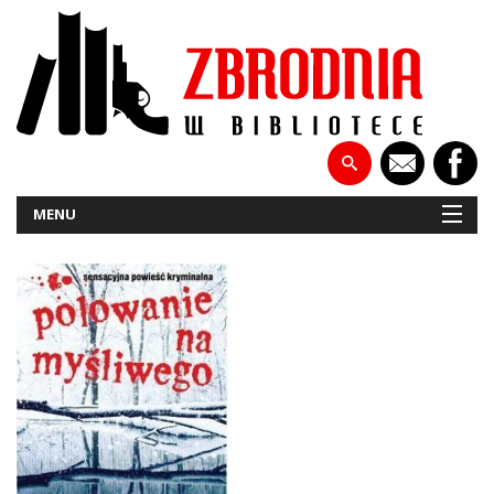
MENU
NOWOŚCI
PATRONATY
WYWIADY
RECENZJE