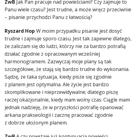
ZwB
Jak Pan pracuje nad powieściami? Czy zajmuje to
Panu wiele czasu? Jest trudne, a może wręcz przeciwnie
– pisanie przychodzi Panu z łatwością?
Ryszard Hop
W moim przypadku pisanie jest dosyć
trudne i zajmuje sporo czasu. Jest tak zapewne dlatego,
że zaliczam się do ludzi, którzy nie za bardzo potrafią
działać zgodnie z opracowanym wcześniej
harmonogramem. Zazwyczaj moje plany są tak
szczegółowe, że stają się bardzo trudne do wykonania.
Sądzę, że taka sytuacja, kiedy pisze się zgodnie
z planem jest optymalna. Ale życie jest bardzo
skomplikowane i nieprzewidywalne; dlatego piszę
raczej okazjonalnie, kiedy mam wolny czas. Ciągle mam
jednak nadzieję, że w przyszłości potrafię opanować
arkana prakseologii i zacznę pracować zgodnie
z dobrze ułożonym planem.
ZwB
A czy powstaje już kontynuacja powieści