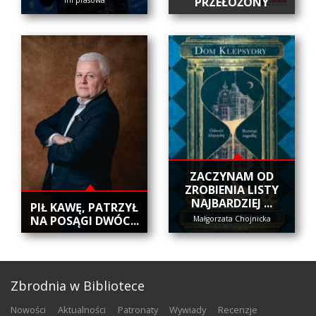
PRZEŁOŻONY
inf prasowa
ZACZYNAM OD
ZROBIENIA LISTY
NAJBARDZIEJ ...
​PIŁ KAWĘ, PATRZYŁ
NA POSĄGI DWÓC...
Małgorzata Chojnicka
Zbrodnia w Bibliotece
nowości
aktualności
patronaty
wywiady
recenzje