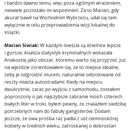
i bardzo dawno temu, więc poza ogólnym wrażeniem,
niewiele pozostało mi wspomnień. Za to Marian, gdy
akurat bawił na Wschodnim Wybrzeżu, udał się tam
wyłącznie w celu przeprowadzenia wizji lokalnej do
książki.
Marian Siwiak:
W każdym mieście są dzielnice lepsze
i gorsze. Analiza statystyk kryminalnych wskazała
Anakostię jako obszar, któremu warto się przyjrzeć. Już
na wjeździe zorientowałem się, że to miejsce idealne,
żeby je odgrodzić murem, naturalnie odizolowane od
reszty miasta autostradami. Kiedy na miejscu
dwukrotnie, zaraz po wyjściu z samochodu, zostałem
poproszony o jak najszybsze zabranie moich czterech
białych liter w troki, byłem pewny, że znalazłem siedzibę
potrzebnych nam do fabuły gangsterów. Dodam
jeszcze, że owa prośba raz padła z ust ciemnoskórej
kobiety w średnich wieku, zatroskanej o dobrostan