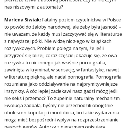
nas niszowymi z automatu?
Marlena Siwiak:
Fatalny poziom czytelnictwa w Polsce
to powód do żałoby narodowej, ale żeby była jasność –
nie uważam, że każdy musi zaczytywać się w literaturze
z najwyższej półki. Nie widzę nic złego w książkach
rozrywkowych. Problem polega na tym, że jeśli
przyjrzeć się bliżej, coraz częściej okazuje się, że owa
rozrywka to nic innego jak właśnie pornografia,
zawinięta w kryminał, w sensację, w fantastykę, nawet
w literaturę piękną, ale nadal pornografia. Pornografia
rozumiana jako oddziaływanie na najprymitywniejsze
instynkty. A cóż lepiej zaciekawi nasz gadzi mózg jeśli
nie seks i przemoc? To zupełnie naturalny mechanizm.
Ewolucja zadbała, byśmy nie przechodzili obojętnie
obok scen kopulacji i mordobicia, bo takie wydarzenia
mogą mieć bezpośredni wpływ na rozprzestrzenianie
naszych genów. Autorzy z pietyzmem opisujący