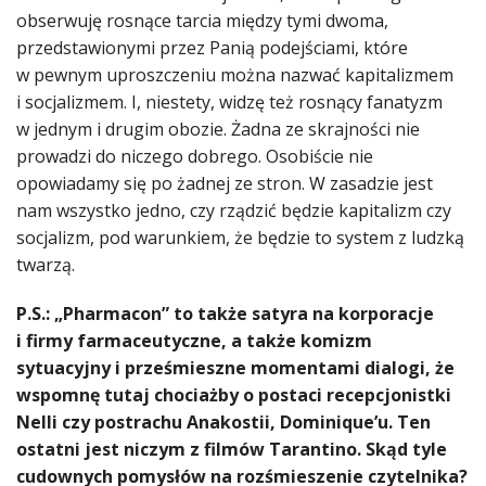
obserwuję rosnące tarcia między tymi dwoma,
przedstawionymi przez Panią podejściami, które
w pewnym uproszczeniu można nazwać kapitalizmem
i socjalizmem. I, niestety, widzę też rosnący fanatyzm
w jednym i drugim obozie. Żadna ze skrajności nie
prowadzi do niczego dobrego. Osobiście nie
opowiadamy się po żadnej ze stron. W zasadzie jest
nam wszystko jedno, czy rządzić będzie kapitalizm czy
socjalizm, pod warunkiem, że będzie to system z ludzką
twarzą.
P.S.: „Pharmacon” to także satyra na korporacje
i firmy farmaceutyczne, a także komizm
sytuacyjny i prześmieszne momentami dialogi, że
wspomnę tutaj chociażby o postaci recepcjonistki
Nelli czy postrachu Anakostii, Dominique’u. Ten
ostatni jest niczym z filmów Tarantino. Skąd tyle
cudownych pomysłów na rozśmieszenie czytelnika?