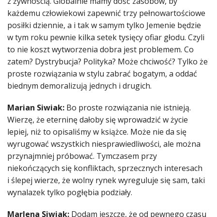
z żywnością. Globalnie mamy dość zasobów, by
każdemu człowiekowi zapewnić trzy pełnowartościowe
posiłki dziennie, a i tak w samym tylko Jemenie będzie
w tym roku pewnie kilka setek tysięcy ofiar głodu. Czyli
to nie koszt wytworzenia dobra jest problemem. Co
zatem? Dystrybucja? Polityka? Może chciwość? Tylko że
proste rozwiązania w stylu zabrać bogatym, a oddać
biednym demoralizują jednych i drugich.
Marian Siwiak:
Bo proste rozwiązania nie istnieją.
Wierzę, że eterninę dałoby się wprowadzić w życie
lepiej, niż to opisaliśmy w książce. Może nie da się
wyrugować wszystkich niesprawiedliwości, ale można
przynajmniej próbować. Tymczasem przy
niekończących się konfliktach, sprzecznych interesach
i ślepej wierze, że wolny rynek wyreguluje się sam, taki
wynalazek tylko pogłębia podziały.
Marlena Siwiak:
Dodam jeszcze, że od pewnego czasu