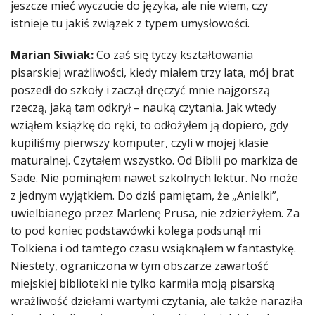
jeszcze mieć wyczucie do języka, ale nie wiem, czy
istnieje tu jakiś związek z typem umysłowości.
Marian Siwiak:
Co zaś się tyczy kształtowania
pisarskiej wrażliwości, kiedy miałem trzy lata, mój brat
poszedł do szkoły i zaczął dręczyć mnie najgorszą
rzeczą, jaką tam odkrył – nauką czytania. Jak wtedy
wziąłem książkę do ręki, to odłożyłem ją dopiero, gdy
kupiliśmy pierwszy komputer, czyli w mojej klasie
maturalnej. Czytałem wszystko. Od Biblii po markiza de
Sade. Nie pominąłem nawet szkolnych lektur. No może
z jednym wyjątkiem. Do dziś pamiętam, że „Anielki”,
uwielbianego przez Marlenę Prusa, nie zdzierżyłem. Za
to pod koniec podstawówki kolega podsunął mi
Tolkiena i od tamtego czasu wsiąknąłem w fantastykę.
Niestety, ograniczona w tym obszarze zawartość
miejskiej biblioteki nie tylko karmiła moją pisarską
wrażliwość dziełami wartymi czytania, ale także naraziła