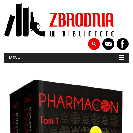
MENU
NOWOŚCI
PATRONATY
WYWIADY
RECENZJE