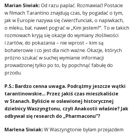
Marian Siwiak:
Od razu paplać. Rozmawiać! Postacie
w filmach Tarantino znajdują czas, by pogadać o tym,
jak w Europie nazywa się ćwierćfunciak, o napiwkach,
o mleku, ba!, nawet pograć w „Kim jestem?”. To w takich
rozmowach kryją się okazje do wymiany złośliwości
i żartów, do pokazania – nie wprost – kim są
bohaterowie i co jest dla nich ważne. Okazje, których
próżno szukać w suchej wymianie informacji
prowadzonej tylko po to, by popchnąć fabułę do
przodu.
P.S.: Bardzo cenna uwaga. Podrążmy jeszcze wątki
tarantinowskie... Przez jakiś czas mieszkaliście
w Stanach. Byliście w osławionej historycznej
dzielnicy Waszyngtonu, czyli Anakostii właśnie? Jak
odbywał się research do „Pharmaconu”?
Marlena Siwiak:
W Waszyngtonie byłam przejazdem