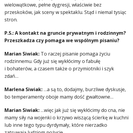
wielowątkowe, pełne dygresji, właściwie bez
przeskoków, jak sceny w spektaklu. Stąd i niemal tysiąc
stron.
P.S.: A kontakt na gruncie prywatnym i rodzinnym?
Przeszkadza czy pomaga we wspólnym pisaniu?
Marian Siwiak:
To raczej pisanie pomaga życiu
rodzinnemu. Gdy już się wykłócimy o fabułę
i bohaterów, a czasem także o przymiotniki i szyk
zdań…
Marlena Siwiak:
…a są to, dodajmy, burzliwe dyskusje,
bo temperamenty oboje mamy dość gwałtowne…
Marian Siwiak:
…więc jak już się wykłócimy do cna, nie
mamy siły na wojenki o krzywo wiszącą ścierkę w kuchni
lub inne tego typu dyrdymały, które nierzadko
zatruwają ludziom pożycie.