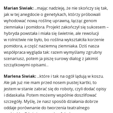
Marian Siwiak:
...mając nadzieję, że nie skończy się tak,
jak w tej anegdocie o genetykach, którzy próbowali
wyhodować nową roślinę uprawną, łącząc genom
ziemniaka i pomidora. Projekt zakończył się sukcesem –
hybryda powstała i miała się świetnie, ale rewolucji
w rolnictwie nie było, bo roślina wykształciła korzenie
pomidora, a część naziemną ziemniaka. Dziś nasza
współpraca wygląda tak: razem wymyślamy zgrubny
scenariusz, potem ja piszę surowy dialog z jakimiś
szczątkowymi opisami…
Marlena Siwiak:
...które i tak na ogół lądują w koszu.
Ale jak już nie mam przed nosem pustej kartki, to
jestem w stanie zabrać się do roboty, czyli dodać opisy
i didaskalia. Potem możemy wspólnie doszlifować
szczegóły. Myślę, że nasz sposób działania dobrze
oddaje porównanie do tworzenia teatralnego