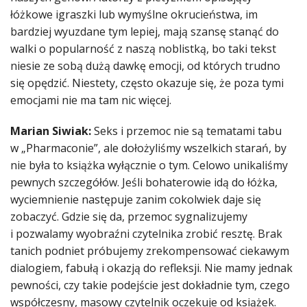
łóżkowe igraszki lub wymyślne okrucieństwa, im
bardziej wyuzdane tym lepiej, mają szansę stanąć do
walki o popularność z naszą noblistką, bo taki tekst
niesie ze sobą dużą dawkę emocji, od których trudno
się opędzić. Niestety, często okazuje się, że poza tymi
emocjami nie ma tam nic więcej.
Marian Siwiak:
Seks i przemoc nie są tematami tabu
w „Pharmaconie”, ale dołożyliśmy wszelkich starań, by
nie była to książka wyłącznie o tym. Celowo unikaliśmy
pewnych szczegółów. Jeśli bohaterowie idą do łóżka,
wyciemnienie następuje zanim cokolwiek daje się
zobaczyć. Gdzie się da, przemoc sygnalizujemy
i pozwalamy wyobraźni czytelnika zrobić resztę. Brak
tanich podniet próbujemy zrekompensować ciekawym
dialogiem, fabułą i okazją do refleksji. Nie mamy jednak
pewności, czy takie podejście jest dokładnie tym, czego
współczesny, masowy czytelnik oczekuje od książek.