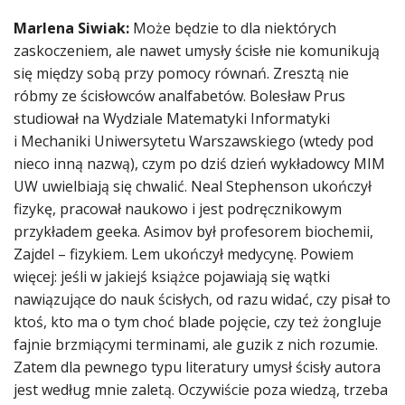
Marlena Siwiak:
Może będzie to dla niektórych
zaskoczeniem, ale nawet umysły ścisłe nie komunikują
się między sobą przy pomocy równań. Zresztą nie
róbmy ze ścisłowców analfabetów. Bolesław Prus
studiował na Wydziale Matematyki Informatyki
i Mechaniki Uniwersytetu Warszawskiego (wtedy pod
nieco inną nazwą), czym po dziś dzień wykładowcy MIM
UW uwielbiają się chwalić. Neal Stephenson ukończył
fizykę, pracował naukowo i jest podręcznikowym
przykładem geeka. Asimov był profesorem biochemii,
Zajdel – fizykiem. Lem ukończył medycynę. Powiem
więcej: jeśli w jakiejś książce pojawiają się wątki
nawiązujące do nauk ścisłych, od razu widać, czy pisał to
ktoś, kto ma o tym choć blade pojęcie, czy też żongluje
fajnie brzmiącymi terminami, ale guzik z nich rozumie.
Zatem dla pewnego typu literatury umysł ścisły autora
jest według mnie zaletą. Oczywiście poza wiedzą, trzeba