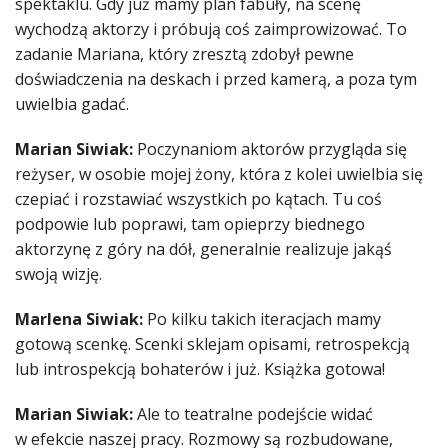
spektaklu. Gdy już mamy plan fabuły, na scenę
wychodzą aktorzy i próbują coś zaimprowizować. To
zadanie Mariana, który zresztą zdobył pewne
doświadczenia na deskach i przed kamerą, a poza tym
uwielbia gadać.
Marian Siwiak:
Poczynaniom aktorów przygląda się
reżyser, w osobie mojej żony, która z kolei uwielbia się
czepiać i rozstawiać wszystkich po kątach. Tu coś
podpowie lub poprawi, tam opieprzy biednego
aktorzynę z góry na dół, generalnie realizuje jakąś
swoją wizję.
Marlena Siwiak:
Po kilku takich iteracjach mamy
gotową scenkę. Scenki sklejam opisami, retrospekcją
lub introspekcją bohaterów i już. Książka gotowa!
Marian Siwiak:
Ale to teatralne podejście widać
w efekcie naszej pracy. Rozmowy są rozbudowane,