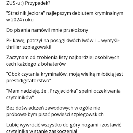
ZUS-u ;) Przypadek?
"Strażnik Jeziora" najlepszym debiutem kryminalnym
w 2024 roku.
Do pisania namówił mnie przełożony
​Pił kawę, patrzył na posągi dwóch lwów i … wymyślił
thriller szpiegowski!
Zaczynam od zrobienia listy najbardziej osobliwych
cech każdego z bohaterów
"Obok czytania kryminałów, moją wielką miłością jest
prestidigitatorstwo"
"Mam nadzieję, że „Przyjaciółka” spełni oczekiwania
czytelników"
Bez doświadczeń zawodowych w ogóle nie
próbowałbym pisać powieści szpiegowskich
​Lubię wywrócić wszystko do góry nogami i zostawić
czytelnika w stanie zaskoczenia!