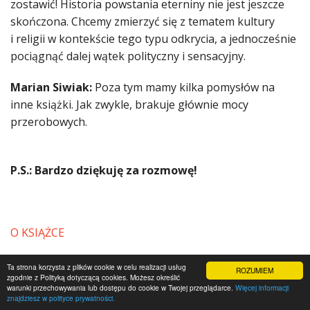
zostawić! Historia powstania eterniny nie jest jeszcze
skończona. Chcemy zmierzyć się z tematem kultury
i religii w kontekście tego typu odkrycia, a jednocześnie
pociągnąć dalej wątek polityczny i sensacyjny.
Marian Siwiak:
Poza tym mamy kilka pomysłów na
inne książki. Jak zwykle, brakuje głównie mocy
przerobowych.
P.S.: Bardzo dziękuję za rozmowę!
O KSIĄŻCE
FRAGMENT DO CZYTANIA
Ta strona korzysta z plików cookie w celu realizacji usług
ROZUMIEM
zgodnie z Polityką dotyczącą cookies. Możesz określić
warunki przechowywania lub dostępu do cookie w Twojej przeglądarce.
Więcej informacji
NASZA RECENZJA
znajdziesz w polityce prywatności.