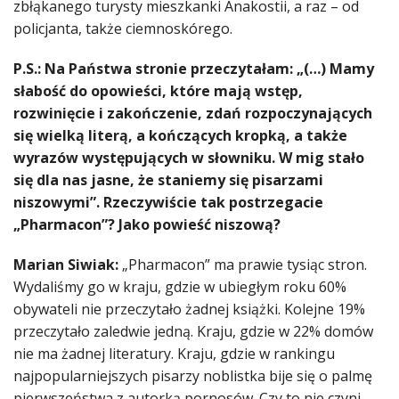
zbłąkanego turysty mieszkanki Anakostii, a raz – od
policjanta, także ciemnoskórego.
P.S.: Na Państwa stronie przeczytałam: „(…) Mamy
słabość do opowieści, które mają wstęp,
rozwinięcie i zakończenie, zdań rozpoczynających
się wielką literą, a kończących kropką, a także
wyrazów występujących w słowniku. W mig stało
się dla nas jasne, że staniemy się pisarzami
niszowymi”. Rzeczywiście tak postrzegacie
„Pharmacon”? Jako powieść niszową?
Marian Siwiak:
„Pharmacon” ma prawie tysiąc stron.
Wydaliśmy go w kraju, gdzie w ubiegłym roku 60%
obywateli nie przeczytało żadnej książki. Kolejne 19%
przeczytało zaledwie jedną. Kraju, gdzie w 22% domów
nie ma żadnej literatury. Kraju, gdzie w rankingu
najpopularniejszych pisarzy noblistka bije się o palmę
pierwszeństwa z autorką pornosów. Czy to nie czyni