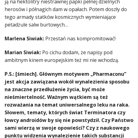
ją na hektolitry niestrawnej papki pełnej dzielnych
herosów i półnagich dam w opałach. Potem doszły do
tego armady statków kosmicznych wymieniające
petadżule salw burtowych…
Marlena Siwiak:
Przestań nas kompromitować!
Marian Siwiak:
Po cichu dodam, że napisy pod
ambitnym kinem europejskim też mi nie wchodzą.
P.S.: [śmiech]. Głównym motywem „Pharmaconu”
jest akcja zawiązana wokół wynalezienia sposobu
na znaczne przedłużenie życia, być może
nieśmiertelność. Ważnym wątkiem są też
rozważania na temat uniwersalnego leku na raka.
Słowem, tematy, których świat Terminatora czy
łowcy androidów by się nie powstydził. Czy Państwo
sami wierzą w swoje opowieści? Czy z naukowego
punktu widzenia wynalezienie takich substancji