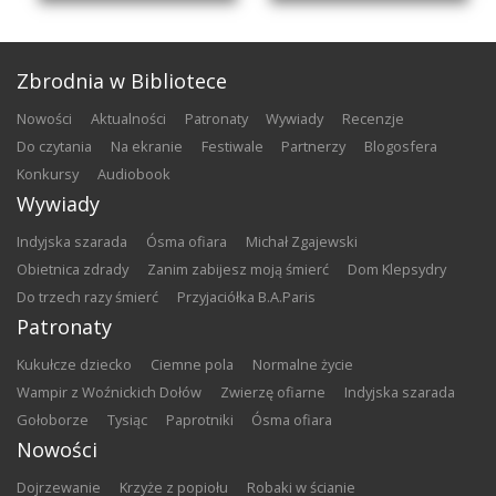
Zbrodnia w Bibliotece
nowości
aktualności
patronaty
wywiady
recenzje
do czytania
na ekranie
festiwale
partnerzy
blogosfera
konkursy
audiobook
Wywiady
Indyjska szarada
Ósma ofiara
Michał Zgajewski
Obietnica zdrady
Zanim zabijesz moją śmierć
Dom Klepsydry
Do trzech razy śmierć
Przyjaciółka B.A.Paris
Patronaty
Kukułcze dziecko
Ciemne pola
Normalne życie
Wampir z Woźnickich Dołów
Zwierzę ofiarne
Indyjska szarada
Gołoborze
Tysiąc
Paprotniki
Ósma ofiara
Nowości
Dojrzewanie
Krzyże z popiołu
Robaki w ścianie