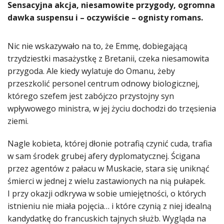
​Sensacyjna akcja, niesamowite przygody, ogromna
dawka suspensu i – oczywiście – ognisty romans.
Nic nie wskazywało na to, że Emmę, dobiegającą
trzydziestki masażystkę z Bretanii, czeka niesamowita
przygoda. Ale kiedy wylatuje do Omanu, żeby
przeszkolić personel centrum odnowy biologicznej,
którego szefem jest zabójczo przystojny syn
wpływowego ministra, w jej życiu dochodzi do trzęsienia
ziemi.
Nagle kobieta, której dłonie potrafią czynić cuda, trafia
w sam środek grubej afery dyplomatycznej. Ścigana
przez agentów z pałacu w Muskacie, stara się uniknąć
śmierci w jednej z wielu zastawionych na nią pułapek.
I przy okazji odkrywa w sobie umiejętności, o których
istnieniu nie miała pojęcia… i które czynią z niej idealną
kandydatkę do francuskich tajnych służb. Wygląda na