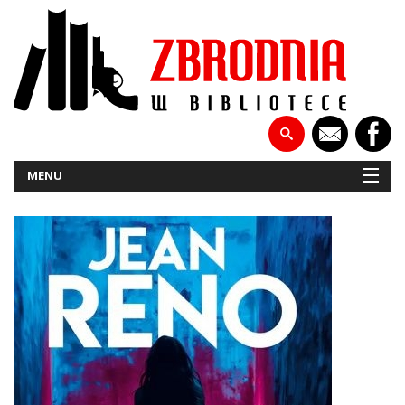
MENU
NOWOŚCI
PATRONATY
WYWIADY
RECENZJE