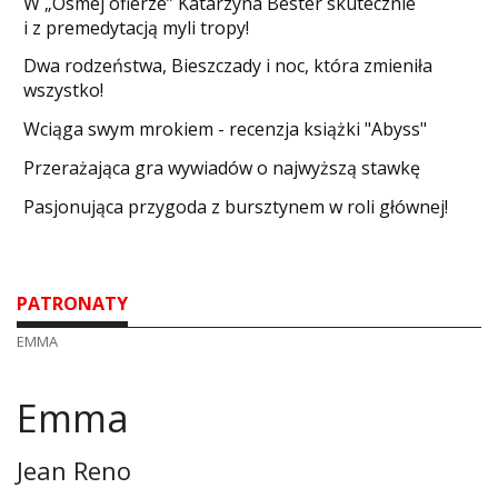
W „Ósmej ofierze” Katarzyna Bester skutecznie
i z premedytacją myli tropy!
Dwa rodzeństwa, Bieszczady i noc, która zmieniła
wszystko!
Wciąga swym mrokiem - recenzja książki "Abyss"
​Przerażająca gra wywiadów o najwyższą stawkę
Pasjonująca przygoda z bursztynem w roli głównej!
PATRONATY
EMMA
Emma
Jean Reno