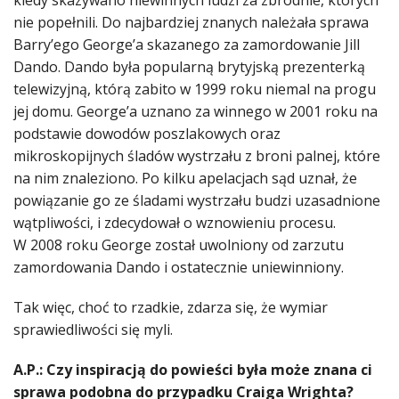
kiedy skazywano niewinnych ludzi za zbrodnie, których
nie popełnili. Do najbardziej znanych należała sprawa
Barry’ego George’a skazanego za zamordowanie Jill
Dando. Dando była popularną brytyjską prezenterką
telewizyjną, którą zabito w 1999 roku niemal na progu
jej domu. George’a uznano za winnego w 2001 roku na
podstawie dowodów poszlakowych oraz
mikroskopijnych śladów wystrzału z broni palnej, które
na nim znaleziono. Po kilku apelacjach sąd uznał, że
powiązanie go ze śladami wystrzału budzi uzasadnione
wątpliwości, i zdecydował o wznowieniu procesu.
W 2008 roku George został uwolniony od zarzutu
zamordowania Dando i ostatecznie uniewinniony.
Tak więc, choć to rzadkie, zdarza się, że wymiar
sprawiedliwości się myli.
A.P.: Czy inspiracją do powieści była może znana ci
sprawa podobna do przypadku Craiga Wrighta?