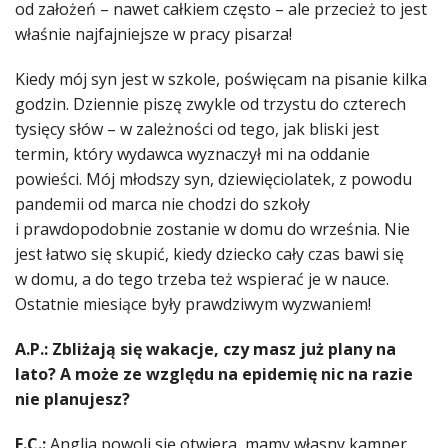
od założeń – nawet całkiem często – ale przecież to jest
właśnie najfajniejsze w pracy pisarza!
Kiedy mój syn jest w szkole, poświęcam na pisanie kilka
godzin. Dziennie piszę zwykle od trzystu do czterech
tysięcy słów – w zależności od tego, jak bliski jest
termin, który wydawca wyznaczył mi na oddanie
powieści. Mój młodszy syn, dziewięciolatek, z powodu
pandemii od marca nie chodzi do szkoły
i prawdopodobnie zostanie w domu do września. Nie
jest łatwo się skupić, kiedy dziecko cały czas bawi się
w domu, a do tego trzeba też wspierać je w nauce.
Ostatnie miesiące były prawdziwym wyzwaniem!
A.P.: Zbliżają się wakacje, czy masz już plany na
lato? A może ze względu na epidemię nic na razie
nie planujesz?
E.C.:
Anglia powoli się otwiera, mamy własny kamper,