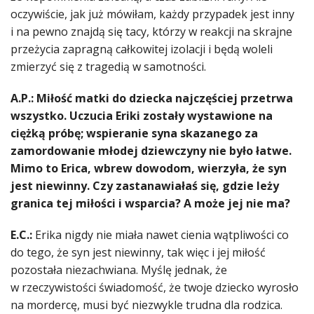
oczywiście, jak już mówiłam, każdy przypadek jest inny
i na pewno znajdą się tacy, którzy w reakcji na skrajne
przeżycia zapragną całkowitej izolacji i będą woleli
zmierzyć się z tragedią w samotności.
A.P.: Miłość matki do dziecka najczęściej przetrwa
wszystko. Uczucia Eriki zostały wystawione na
ciężką próbę; wspieranie syna skazanego za
zamordowanie młodej dziewczyny nie było łatwe.
Mimo to Erica, wbrew dowodom, wierzyła, że syn
jest niewinny. Czy zastanawiałaś się, gdzie leży
granica tej miłości i wsparcia? A może jej nie ma?
E.C.:
Erika nigdy nie miała nawet cienia wątpliwości co
do tego, że syn jest niewinny, tak więc i jej miłość
pozostała niezachwiana. Myślę jednak, że
w rzeczywistości świadomość, że twoje dziecko wyrosło
na mordercę, musi być niezwykle trudna dla rodzica.