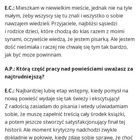
E.C.:
Mieszkam w niewielkim mieście, jednak nie na tyle
małym, żeby wszyscy się tu znali i wszystko o sobie
nawzajem wiedzieli. Przyjaciele, najbliżsi sąsiedzi
i rodzice dzieci, które chodzą do klas razem z moimi
synami, oczywiście wiedzą, że jestem pisarką. Ale jestem
dość nieśmiała i raczej nie chwalę się tym tak bardzo,
jak być może powinnam.
A.P.: Którą część pracy nad powieściami uważasz za
najtrudniejszą?
E.C.:
Najbardziej lubię etap wstępny, kiedy pomysł na
nową powieść wydaje się tak świeży i ekscytujący!
Z radością zasiadam do pisania i wtedy uświadamiam
sobie, że muszę zapełnić treścią cały środek książki,
a potem jeszcze stworzyć satysfakcjonujący finał tej
historii. Ale moment krytyczny nadchodzi zwykle
dokładnie w połowie, kiedy zdaję sobie sprawę, że choć