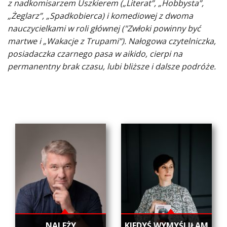
z nadkomisarzem Uszkierem („Literat”, „Hobbysta”,
„Żeglarz”, „Spadkobierca) i komediowej z dwoma
nauczycielkami w roli głównej ("Zwłoki powinny być
martwe i „Wakacje z Trupami”). Nałogowa czytelniczka,
posiadaczka czarnego pasa w aikido, cierpi na
permanentny brak czasu, lubi bliższe i dalsze podróże.
NALEŻY
KIEDYŚ WYMYŚLIŁAM