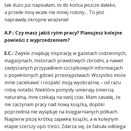
tak dużo już napisałam, to do końca jeszcze daleko,
a przede mną wcale nie mniej roboty… To jest
naprawdę okropne wrażenie!
A.P.: Czy masz jakiś rytm pracy? Planujesz kolejne
powieści z wyprzedzeniem?
E.C.:
Zwykle znajduję inspirację w gazetach codziennych,
magazynach, historiach prawdziwych zbrodni, a nawet
zasłyszanych przypadkiem szczątkowych informacjach
o popełnionych gdzieś przestępstwach. Wszystko może
mnie zaciekawić i rozpalić moją wyobraźnię – od razu
robię notatki. Niektóre pomysły umierają śmiercią
naturalną, inne czekają na swój czas. Mam zasadę, że
nie zaczynam pracy nad nową książką, dopóki
poprzednia nie wyląduje na księgarnianych półkach.
Najpierw piszę krótką zajawkę książki, a w kolejnym
etapie szerszy opis treści. Zdarza się, że fabuła odbiega