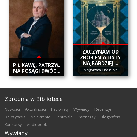
ZACZYNAM OD
ZROBIENIA LISTY
NAJBARDZIEJ ...
​PIŁ KAWĘ, PATRZYŁ
NA POSĄGI DWÓC...
Małgorzata Chojnicka
Zbrodnia w Bibliotece
nowości
aktualności
patronaty
wywiady
recenzje
do czytania
na ekranie
festiwale
partnerzy
blogosfera
konkursy
audiobook
Wywiady