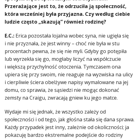
Przerażające jest to, że odrzuciła ją społeczność,
która wcześniej była przyjazna. Czy według ciebie
ludzie często „skazują” również rodzinę?
E.C.:
Erica pozostała lojalna wobec syna, nie ugięła się
i nie przyznała, że jest winny – choć nie była w stu
procentach pewna, że się nie myli. Gdyby go potępiła
lub wyrzekła się go, mogłaby liczyć na współczucie
i większą przychylność otoczenia. Tymczasem ona
upiera się przy swoim, nie reaguje na wyzwiska na ulicy
i cierpliwie ściera obelżywe napisy wymalowane na jej
domu, co sprawia, że sąsiedzi nie mogąc dokonać
zemsty na Craigu, zwracają gniew ku jego matce.
Wydaje mi się jednak, że wszystko zależy od
społeczności i od tego, jak głośna stała się dana sprawa.
Każdy przypadek jest inny, zależnie od okoliczności; ja
pokazuję bardzo ekstremalne podejście do rodziny