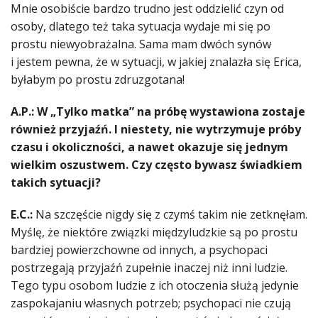
Mnie osobiście bardzo trudno jest oddzielić czyn od
osoby, dlatego też taka sytuacja wydaje mi się po
prostu niewyobrażalna. Sama mam dwóch synów
i jestem pewna, że w sytuacji, w jakiej znalazła się Erica,
byłabym po prostu zdruzgotana!
A.P.: W „Tylko matka” na próbę wystawiona zostaje
również przyjaźń. I niestety, nie wytrzymuje próby
czasu i okoliczności, a nawet okazuje się jednym
wielkim oszustwem. Czy często bywasz świadkiem
takich sytuacji?
E.C.:
Na szczęście nigdy się z czymś takim nie zetknęłam.
Myślę, że niektóre związki międzyludzkie są po prostu
bardziej powierzchowne od innych, a psychopaci
postrzegają przyjaźń zupełnie inaczej niż inni ludzie.
Tego typu osobom ludzie z ich otoczenia służą jedynie
zaspokajaniu własnych potrzeb; psychopaci nie czują