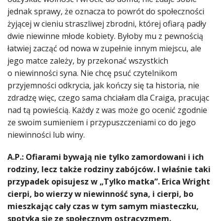
jednak sprawy, że oznacza to powrót do społeczności
żyjącej w cieniu straszliwej zbrodni, której ofiarą padły
dwie niewinne młode kobiety. Byłoby mu z pewnością
łatwiej zacząć od nowa w zupełnie innym miejscu, ale
jego matce zależy, by przekonać wszystkich
o niewinności syna. Nie chcę psuć czytelnikom
przyjemności odkrycia, jak kończy się ta historia, nie
zdradzę więc, czego sama chciałam dla Craiga, pracując
nad tą powieścią. Każdy z was może go ocenić zgodnie
ze swoim sumieniem i przypuszczeniami co do jego
niewinności lub winy.
A.P.: Ofiarami bywają nie tylko zamordowani i ich
rodziny, lecz także rodziny zabójców. I właśnie taki
przypadek opisujesz w „Tylko matka”. Erica Wright
cierpi, bo wierzy w niewinność syna, i cierpi, bo
mieszkając cały czas w tym samym miasteczku,
spotyka się ze społecznym ostracyzmem.