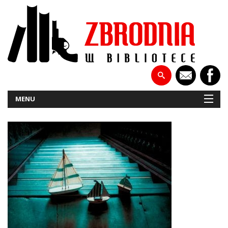
MENU
NOWOŚCI
PATRONATY
WYWIADY
RECENZJE