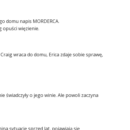
ojego domu napis MORDERCA.
g opuści więzienie.
k Craig wraca do domu, Erica zdaje sobie sprawę,
ie świadczyły o jego winie. Ale powoli zaczyna
na sytuację sprzed lat, pojawiają się