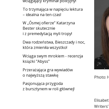
wciągający kryminał policyjny!
​To trzymająca w napięciu lektura
– idealna na ten czas!
W „Ósmej ofierze” Katarzyna
Bester skutecznie
i z premedytacją myli tropy!
Dwa rodzeństwa, Bieszczady i noc,
która zmieniła wszystko!
Wciąga swym mrokiem - recenzja
książki "Abyss"
​Przerażająca gra wywiadów
o najwyższą stawkę
Photo: 
Pasjonująca przygoda
z bursztynem w roli głównej!
Elisabet
Writers