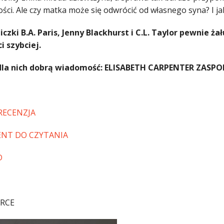
ości. Ale czy matka może się odwrócić od własnego syna? I j
iczki B.A. Paris, Jenny Blackhurst i C.L. Taylor pewnie ża
i szybciej.
la nich dobrą wiadomość: ELISABETH CARPENTER ZASP
RECENZJA
NT DO CZYTANIA
D
RCE