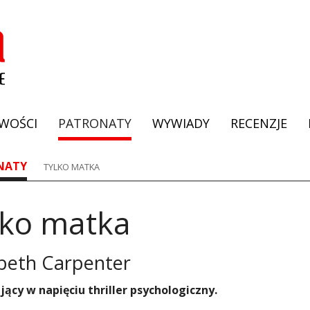
WOŚCI
PATRONATY
WYWIADY
RECENZJE
NATY
TYLKO MATKA
lko matka
abeth Carpenter
ący w napięciu thriller psychologiczny.