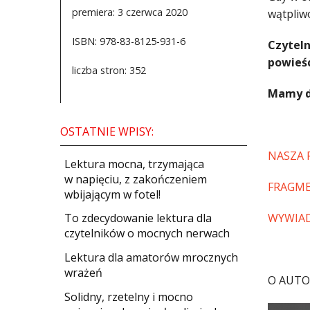
premiera: 3 czerwca 2020
wątpliw
ISBN: 978-83-8125-931-6
Czyteln
powieśc
liczba stron: 352
Mamy d
OSTATNIE WPISY:
NASZA 
​Lektura mocna, trzymająca
w napięciu, z zakończeniem
FRAGME
wbijającym w fotel!
​To zdecydowanie lektura dla
WYWIA
czytelników o mocnych nerwach
Lektura dla amatorów mrocznych
wrażeń
O AUTO
Solidny, rzetelny i mocno