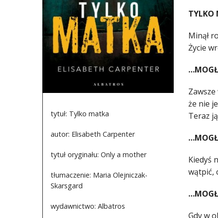
TYLKO
Minął r
Życie wr
…MOGŁ
Zawsze w
że nie j
tytuł: Tylko matka
Teraz ją
autor: Elisabeth Carpenter
…MOGŁA
tytuł oryginału: Only a mother
Kiedyś n
wątpić, 
tłumaczenie: Maria Olejniczak-
Skarsgard
…MOGŁ
wydawnictwo: Albatros
Gdy w ok