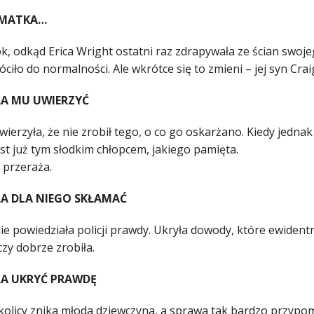
 MATKA…
ok, odkąd Erica Wright ostatni raz zdrapywała ze ścian sw
óciło do normalności. Ale wkrótce się to zmieni – jej syn Crai
A MU UWIERZYĆ
ierzyła, że nie zrobił tego, o co go oskarżano. Kiedy jedna
est już tym słodkim chłopcem, jakiego pamięta.
 przeraża.
 DLA NIEGO SKŁAMAĆ
ie powiedziała policji prawdy. Ukryła dowody, które ewidentn
czy dobrze zrobiła.
A UKRYĆ PRAWDĘ
olicy znika młoda dziewczyna, a sprawa tak bardzo przypomi