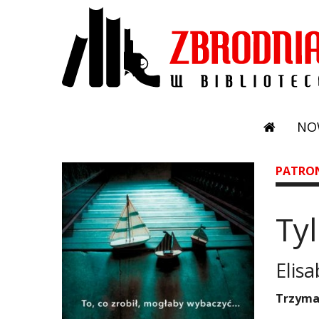
NO
PATRO
Ty
Elis
Trzymaj