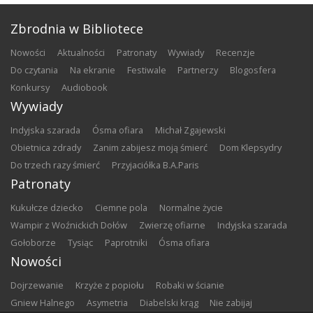
Zbrodnia w Bibliotece
nowości
aktualności
patronaty
wywiady
recenzje
do czytania
na ekranie
festiwale
partnerzy
blogosfera
konkursy
audiobook
Wywiady
Indyjska szarada
Ósma ofiara
Michał Zgajewski
Obietnica zdrady
Zanim zabijesz moją śmierć
Dom Klepsydry
Do trzech razy śmierć
Przyjaciółka B.A.Paris
Patronaty
Kukułcze dziecko
Ciemne pola
Normalne życie
Wampir z Woźnickich Dołów
Zwierzę ofiarne
Indyjska szarada
Gołoborze
Tysiąc
Paprotniki
Ósma ofiara
Nowości
Dojrzewanie
Krzyże z popiołu
Robaki w ścianie
Gniew Halnego
Asymetria
Diabelski krąg
Nie zabijaj