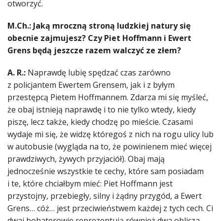
otworzyć.
M.Ch.: Jaką mroczną stroną ludzkiej natury się
obecnie zajmujesz? Czy Piet Hoffmann i Ewert
Grens będą jeszcze razem walczyć ze złem?
A. R.:
Naprawdę lubię spędzać czas zarówno
z policjantem Ewertem Grensem, jak i z byłym
przestępcą Pietem Hoffmannem. Zdarza mi się myśleć,
że obaj istnieją naprawdę i to nie tylko wtedy, kiedy
piszę, lecz także, kiedy chodzę po mieście. Czasami
wydaje mi się, że widzę któregoś z nich na rogu ulicy lub
w autobusie (wygląda na to, że powinienem mieć więcej
prawdziwych, żywych przyjaciół). Obaj mają
jednocześnie wszystkie te cechy, które sam posiadam
i te, które chciałbym mieć: Piet Hoffmann jest
przystojny, przebiegły, silny i żądny przygód, a Ewert
Grens… cóż… jest przeciwieństwem każdej z tych cech. Ci
dwaj bohaterowie reprezentują również dwa oblicza