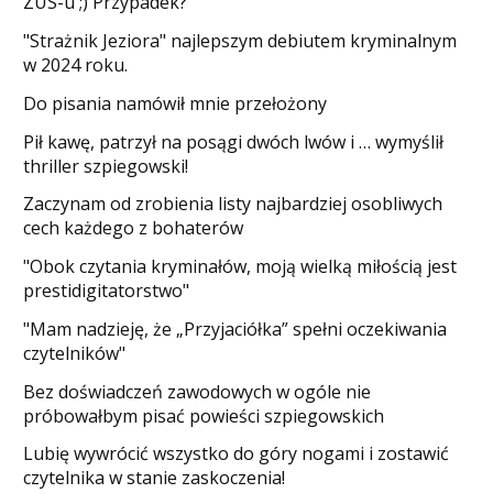
ZUS-u ;) Przypadek?
"Strażnik Jeziora" najlepszym debiutem kryminalnym
w 2024 roku.
Do pisania namówił mnie przełożony
​Pił kawę, patrzył na posągi dwóch lwów i … wymyślił
thriller szpiegowski!
Zaczynam od zrobienia listy najbardziej osobliwych
cech każdego z bohaterów
"Obok czytania kryminałów, moją wielką miłością jest
prestidigitatorstwo"
"Mam nadzieję, że „Przyjaciółka” spełni oczekiwania
czytelników"
Bez doświadczeń zawodowych w ogóle nie
próbowałbym pisać powieści szpiegowskich
​Lubię wywrócić wszystko do góry nogami i zostawić
czytelnika w stanie zaskoczenia!