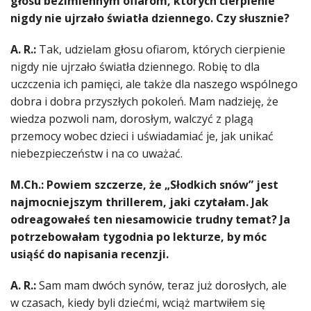
głosu bezimiennym ofiarom, których cierpienie
nigdy nie ujrzało światła dziennego. Czy słusznie?
A. R.:
Tak, udzielam głosu ofiarom, których cierpienie
nigdy nie ujrzało światła dziennego. Robię to dla
uczczenia ich pamięci, ale także dla naszego wspólnego
dobra i dobra przyszłych pokoleń. Mam nadzieję, że
wiedza pozwoli nam, dorosłym, walczyć z plagą
przemocy wobec dzieci i uświadamiać je, jak unikać
niebezpieczeństw i na co uważać.
M.Ch.: Powiem szczerze, że „Słodkich snów” jest
najmocniejszym thrillerem, jaki czytałam. Jak
odreagowałeś ten niesamowicie trudny temat? Ja
potrzebowałam tygodnia po lekturze, by móc
usiąść do napisania recenzji.
A. R.:
Sam mam dwóch synów, teraz już dorosłych, ale
w czasach, kiedy byli dziećmi, wciąż martwiłem się