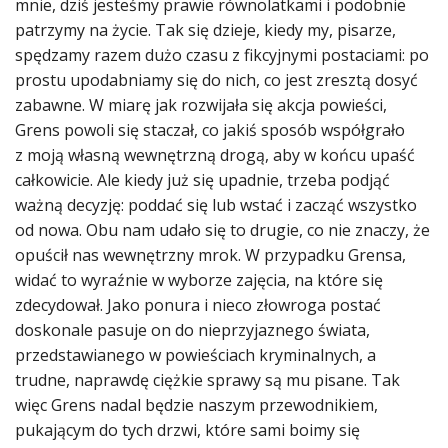
mnie, dziś jesteśmy prawie równolatkami i podobnie
patrzymy na życie. Tak się dzieje, kiedy my, pisarze,
spędzamy razem dużo czasu z fikcyjnymi postaciami: po
prostu upodabniamy się do nich, co jest zresztą dosyć
zabawne. W miarę jak rozwijała się akcja powieści,
Grens powoli się staczał, co jakiś sposób współgrało
z moją własną wewnętrzną drogą, aby w końcu upaść
całkowicie. Ale kiedy już się upadnie, trzeba podjąć
ważną decyzję: poddać się lub wstać i zacząć wszystko
od nowa. Obu nam udało się to drugie, co nie znaczy, że
opuścił nas wewnętrzny mrok. W przypadku Grensa,
widać to wyraźnie w wyborze zajęcia, na które się
zdecydował. Jako ponura i nieco złowroga postać
doskonale pasuje on do nieprzyjaznego świata,
przedstawianego w powieściach kryminalnych, a
trudne, naprawdę ciężkie sprawy są mu pisane. Tak
więc Grens nadal będzie naszym przewodnikiem,
pukającym do tych drzwi, które sami boimy się