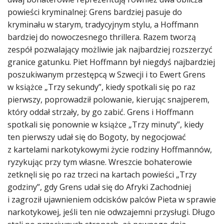
powieści kryminalnej: Grens bardziej pasuje do
kryminału w starym, tradycyjnym stylu, a Hoffmann
bardziej do nowoczesnego thrillera. Razem tworzą
zespół pozwalający możliwie jak najbardziej rozszerzyć
granice gatunku. Piet Hoffmann był niegdyś najbardziej
poszukiwanym przestępcą w Szwecji i to Ewert Grens
w książce „Trzy sekundy”, kiedy spotkali się po raz
pierwszy, poprowadził polowanie, kierując snajperem,
który oddał strzały, by go zabić. Grens i Hoffmann
spotkali się ponownie w książce „Trzy minuty”, kiedy
ten pierwszy udał się do Bogoty, by negocjować
z kartelami narkotykowymi życie rodziny Hoffmannów,
ryzykując przy tym własne. Wreszcie bohaterowie
zetknęli się po raz trzeci na kartach powieści „Trzy
godziny”, gdy Grens udał się do Afryki Zachodniej
i zagroził ujawnieniem odcisków palców Pieta w sprawie
narkotykowej, jeśli ten nie odwzajemni przysługi. Długo