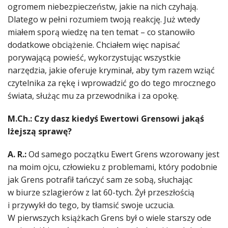
ogromem niebezpieczeństw, jakie na nich czyhają.
Dlatego w pełni rozumiem twoją reakcję. Już wtedy
miałem sporą wiedzę na ten temat – co stanowiło
dodatkowe obciążenie. Chciałem więc napisać
porywającą powieść, wykorzystując wszystkie
narzędzia, jakie oferuje kryminał, aby tym razem wziąć
czytelnika za rękę i wprowadzić go do tego mrocznego
świata, służąc mu za przewodnika i za opokę.
M.Ch.: Czy dasz kiedyś Ewertowi Grensowi jakąś
lżejszą sprawę?
A. R.:
Od samego początku Ewert Grens wzorowany jest
na moim ojcu, człowieku z problemami, który podobnie
jak Grens potrafił tańczyć sam ze sobą, słuchając
w biurze szlagierów z lat 60-tych. Żył przeszłością
i przywykł do tego, by tłamsić swoje uczucia.
W pierwszych książkach Grens był o wiele starszy ode