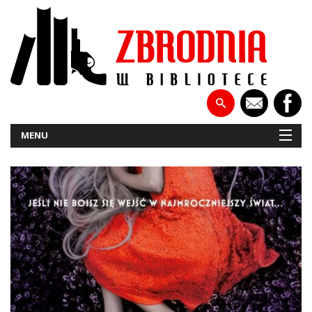
MENU
NOWOŚCI
PATRONATY
WYWIADY
RECENZJE