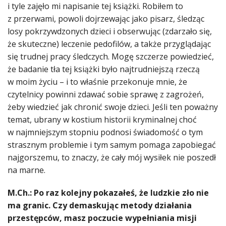
i tyle zajęło mi napisanie tej książki. Robiłem to
z przerwami, powoli dojrzewając jako pisarz, śledząc
losy pokrzywdzonych dzieci i obserwując (zdarzało się,
że skuteczne) leczenie pedofilów, a także przyglądając
się trudnej pracy śledczych. Mogę szczerze powiedzieć,
że badanie tła tej książki było najtrudniejszą rzeczą
w moim życiu – i to właśnie przekonuje mnie, że
czytelnicy powinni zdawać sobie sprawę z zagrożeń,
żeby wiedzieć jak chronić swoje dzieci. Jeśli ten poważny
temat, ubrany w kostium historii kryminalnej choć
w najmniejszym stopniu podnosi świadomość o tym
strasznym problemie i tym samym pomaga zapobiegać
najgorszemu, to znaczy, że cały mój wysiłek nie poszedł
na marne.
M.Ch.: Po raz kolejny pokazałeś, że ludzkie zło nie
ma granic. Czy demaskując metody działania
przestępców, masz poczucie wypełniania misji