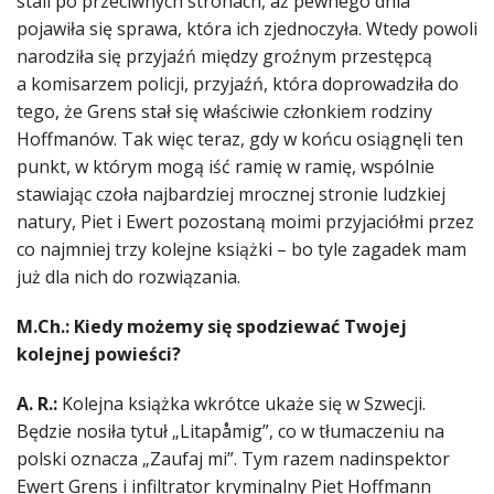
stali po przeciwnych stronach, aż pewnego dnia
pojawiła się sprawa, która ich zjednoczyła. Wtedy powoli
narodziła się przyjaźń między groźnym przestępcą
a komisarzem policji, przyjaźń, która doprowadziła do
tego, że Grens stał się właściwie członkiem rodziny
Hoffmanów. Tak więc teraz, gdy w końcu osiągnęli ten
punkt, w którym mogą iść ramię w ramię, wspólnie
stawiając czoła najbardziej mrocznej stronie ludzkiej
natury, Piet i Ewert pozostaną moimi przyjaciółmi przez
co najmniej trzy kolejne książki – bo tyle zagadek mam
już dla nich do rozwiązania.
M.Ch.: Kiedy możemy się spodziewać Twojej
kolejnej powieści?
A. R.:
Kolejna książka wkrótce ukaże się w Szwecji.
Będzie nosiła tytuł „Litapåmig”, co w tłumaczeniu na
polski oznacza „Zaufaj mi”. Tym razem nadinspektor
Ewert Grens i infiltrator kryminalny Piet Hoffmann