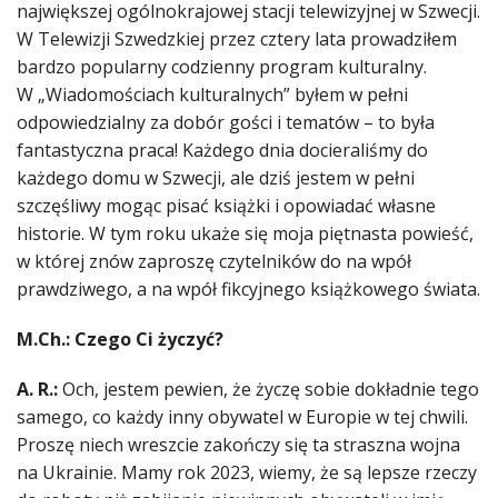
największej ogólnokrajowej stacji telewizyjnej w Szwecji.
W Telewizji Szwedzkiej przez cztery lata prowadziłem
bardzo popularny codzienny program kulturalny.
W „Wiadomościach kulturalnych” byłem w pełni
odpowiedzialny za dobór gości i tematów – to była
fantastyczna praca! Każdego dnia docieraliśmy do
każdego domu w Szwecji, ale dziś jestem w pełni
szczęśliwy mogąc pisać książki i opowiadać własne
historie. W tym roku ukaże się moja piętnasta powieść,
w której znów zaproszę czytelników do na wpół
prawdziwego, a na wpół fikcyjnego książkowego świata.
M.Ch.: Czego Ci życzyć?
A. R.:
Och, jestem pewien, że życzę sobie dokładnie tego
samego, co każdy inny obywatel w Europie w tej chwili.
Proszę niech wreszcie zakończy się ta straszna wojna
na Ukrainie. Mamy rok 2023, wiemy, że są lepsze rzeczy