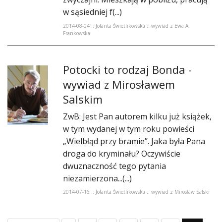
w sąsiedniej f(...)
2014-08-04 :: Jolanta Świetlikowska :: wywiad z Ewa A.
Frankowska
Potocki to rodzaj Bonda -
wywiad z Mirosławem
Salskim
ZwB: Jest Pan autorem kilku już książek,
w tym wydanej w tym roku powieści
„Wielbłąd przy bramie”. Jaka była Pana
droga do kryminału? Oczywiście
dwuznaczność tego pytania
niezamierzona...(...)
2014-07-16 :: Jolanta Świetlikowska :: wywiad z Mirosław Salski