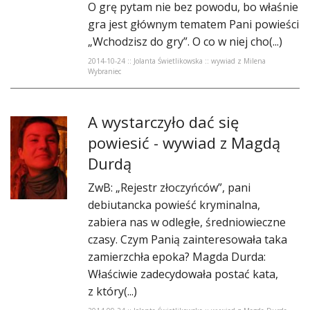
O grę pytam nie bez powodu, bo właśnie
gra jest głównym tematem Pani powieści
„Wchodzisz do gry”. O co w niej cho(...)
2014-10-24 :: Jolanta Świetlikowska :: wywiad z Milena
Wybraniec
A wystarczyło dać się
powiesić - wywiad z Magdą
Durdą
ZwB: „Rejestr złoczyńców”, pani
debiutancka powieść kryminalna,
zabiera nas w odległe, średniowieczne
czasy. Czym Panią zainteresowała taka
zamierzchła epoka? Magda Durda:
Właściwie zadecydowała postać kata,
z który(...)