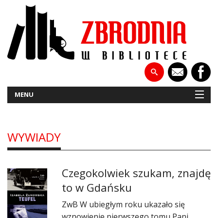
MENU
WYWIADY
NOWOŚCI
PATRONATY
Czegokolwiek szukam, znajdę
WYWIADY
to w Gdańsku
RECENZJE
ZwB W ubiegłym roku ukazało się
wznowienie pierwszego tomu Pani