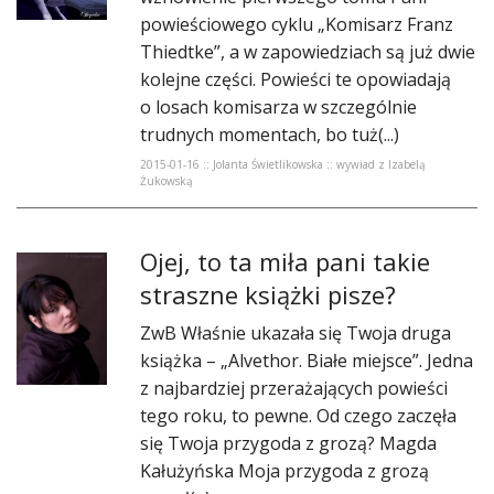
DO CZYTANIA
powieściowego cyklu „Komisarz Franz
Thiedtke”, a w zapowiedziach są już dwie
NA EKRANIE
kolejne części. Powieści te opowiadają
o losach komisarza w szczególnie
KONTAKT
trudnych momentach, bo tuż(...)
2015-01-16 :: Jolanta Świetlikowska :: wywiad z Izabelą
Żukowską
Ojej, to ta miła pani takie
straszne książki pisze?
ZwB Właśnie ukazała się Twoja druga
książka – „Alvethor. Białe miejsce”. Jedna
z najbardziej przerażających powieści
tego roku, to pewne. Od czego zaczęła
się Twoja przygoda z grozą? Magda
Kałużyńska Moja przygoda z grozą