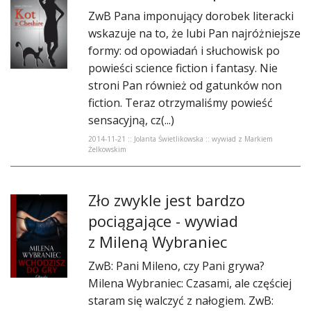
ZwB Pana imponujący dorobek literacki
wskazuje na to, że lubi Pan najróżniejsze
formy: od opowiadań i słuchowisk po
powieści science fiction i fantasy. Nie
stroni Pan również od gatunków non
fiction. Teraz otrzymaliśmy powieść
sensacyjną, cz(...)
2014-11-21 :: Jolanta Świetlikowska :: wywiad z Markiem
Żelkowskim
Zło zwykle jest bardzo
pociągające - wywiad
z Mileną Wybraniec
ZwB: Pani Mileno, czy Pani grywa?
Milena Wybraniec: Czasami, ale częściej
staram się walczyć z nałogiem. ZwB: