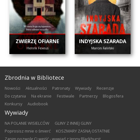
ZWIERZĘ OFIARNE
INDYJSKA SZARADA
Henrik Fexeus
Marcin Faliński
Zbrodnia w Bibliotece
nowości
aktualności
patronaty
wywiady
recenzje
do czytania
na ekranie
festiwale
partnerzy
blogosfera
konkursy
audiobook
Wywiady
NA POLANIE WISIELCÓW
GLINY Z INNEJ GLINY
Poprosisz mnie o śmierć
KOSZMARY ZASNĄ OSTATNIE
Zanim pozwolę Ci wejść - wywiad z Jenny Blackhurst