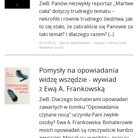
ZwB: Panów niezwykły reportaż „Martwe
ciała” dotyczy trudnego tematu –
nekrofilii i równie trudnego śledztwa. Jak
to się stało, że zabraliście się Panowie za
taki temat? I dlaczego razem? (...)
2014-08-22 :: Jolanta Świetlikowska :: wywiad z Michał Larek
Waldemar Ciszak
Pomysły na opowiadania
widzę wszędzie - wywiad
z Ewą A. Frankowską
ZwB: Dlaczego bohaterami opowiadań
zawartych w tomiku "Opowiadania
czytane nocą" uczyniła Pani zwykłe
osoby? Ewa A. Frankowska: Bohaterowie
moich opowiadań są rzeczywiście bardzo
zwyczajni. Mieszkają w pobliżu, pracują