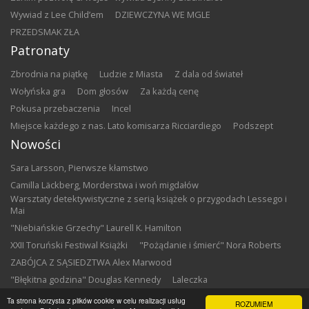
Wywiad z Lee Child’em
DZIEWCZYNA WE MGLE
PRZEDSMAK ZŁA
Patronaty
Zbrodnia na piątkę
Ludzie z Miasta
Z dala od świateł
Wołyńska gra
Dom głosów
Za każdą cenę
Pokusa przebaczenia
Incel
Miejsce każdego z nas. Lato komisarza Ricciardiego
Podszept
Nowości
Sara Larsson, Pierwsze kłamstwo
Camilla Läckberg, Morderstwa i woń migdałów
Warsztaty detektywistyczne z serią książek o przygodach Lessego i
Mai
"Niebiańskie Grzechy" Laurell K. Hamilton
XXII Toruński Festiwal Książki
"Pożądanie i śmierć" Nora Roberts
ZABÓJCA Z SĄSIEDZTWA Alex Marwood
"Błękitna godzina" Douglas Kennedy
Laleczka
"Krótka historia siedmiu zabójstw" Marlon James
Ta strona korzysta z plików cookie w celu realizacji usług
ROZUMIEM