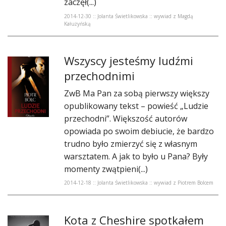
zaczęł(...)
2014-12-30 :: Jolanta Świetlikowska :: wywiad z Magdą
Kałużyńską
Wszyscy jesteśmy ludźmi
przechodnimi
ZwB Ma Pan za sobą pierwszy większy
opublikowany tekst – powieść „Ludzie
przechodni”. Większość autorów
opowiada po swoim debiucie, że bardzo
trudno było zmierzyć się z własnym
warsztatem. A jak to było u Pana? Były
momenty zwątpieni(...)
2014-12-18 :: Jolanta Świetlikowska :: wywiad z Piotrem Bolcem
Kota z Cheshire spotkałem