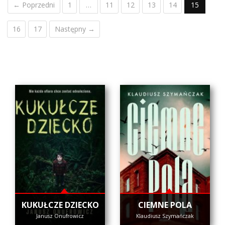
← Poprzedni
1
…
11
12
13
14
15
16
17
Następny →
KUKUŁCZE DZIECKO
CIEMNE POLA
Janusz Onufrowicz
Klaudiusz Szymańczak