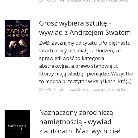
2014-09-24 :: Jolanta Świetlikowska :: wywiad z Magda Durda
Grosz wybiera sztukę -
wywiad z Andrzejem Swatem
ZwB: Zacznijmy od cytatu: „Po piętnastu
latach pracy nie miał już złudzeń, że
sprawiedliwość to kategoria
abstrakcyjna, a prawo stanowią ci,
którzy mają władzę i pieniądze. Wszystko
to można przeczytać w książkach, któ(...)
2014-09-10 :: Jolanta Świetlikowska :: wywiad z Andrzej Swat
Naznaczony zbrodniczą
namiętnością - wywiad
z autorami Martwych ciał