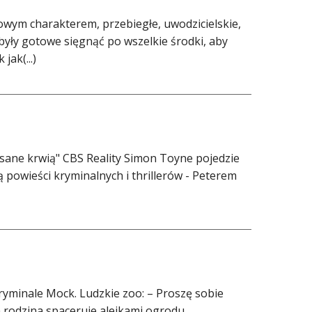
wym charakterem, przebiegłe, uwodzicielskie,
 były gotowe sięgnąć po wszelkie środki, aby
jak(...)
sane krwią" CBS Reality Simon Toyne pojedzie
 powieści kryminalnych i thrillerów - Peterem
minale Mock. Ludzkie zoo: – Proszę sobie
 rodzina spaceruje alejkami ogrodu