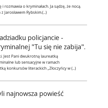
się i rozmawia o kryminałach. Ja sądzę, że nocą.
 Jarosławem Rybskim.(...)
dziadku policjancie -
minalnej "Tu się nie zabija".
cki. Jest Pani dwukrotną laureatką
minalne lub sensacyjne w ramach
ą konkursów literackich „Złoczyńcy w (...)
li najnowsza powieść