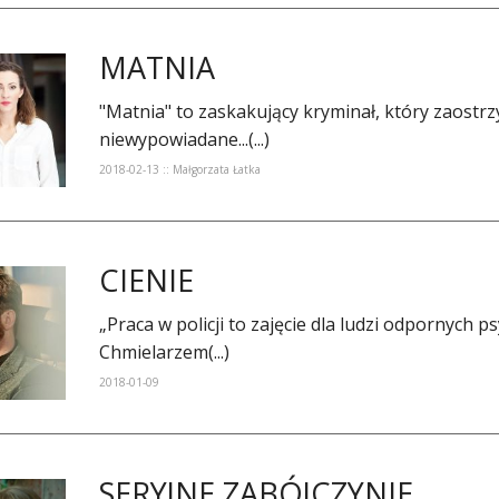
MATNIA
"Matnia" to zaskakujący kryminał, który zaostrz
niewypowiadane...(...)
2018-02-13 :: Małgorzata Łatka
CIENIE
​„Praca w policji to zajęcie dla ludzi odpornych
Chmielarzem(...)
2018-01-09
SERYJNE ZABÓJCZYNIE