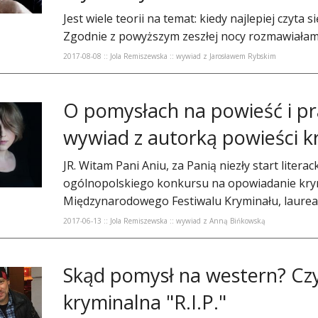
Jest wiele teorii na temat: kiedy najlepiej czyta 
Zgodnie z powyższym zeszłej nocy rozmawiałam z
2017-08-08 :: Jola Remiszewska :: wywiad z Jarosławem Rybskim
O pomysłach na powieść i pra
wywiad z autorką powieści kry
JR. Witam Pani Aniu, za Panią niezły start litera
ogólnopolskiego konkursu na opowiadanie kry
Międzynarodowego Festiwalu Kryminału, laureatk
2017-06-13 :: Jola Remiszewska :: wywiad z Anną Bińkowską
Skąd pomysł na western? Czy
kryminalna "R.I.P."