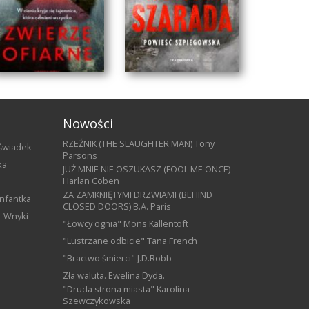
Nowości
RZEŹNIK (THE SLAUGHTER MAN) Tony
 świadek
Parsons
ka
JUŻ MNIE NIE OSZUKASZ (FOOL ME ONCE)
Harlan Coben
ZA ZAMKNIĘTYMI DRZWIAMI (BEHIND
Infantka
CLOSED DOORS) B.A. Paris
Wnyki
"Łowcy ognia" Mons Kallentoft
ZWIERZĘ OFIARNE
INDYJSKA SZARADA
"Lustrzane odbicie" Tana French
Henrik Fexeus
Marcin Faliński
"Bractwo śmierci" J.D.Robb
Zła waluta. Ewelina Dyda.
"Druda strona miasta" Karolina
Szewczykowska