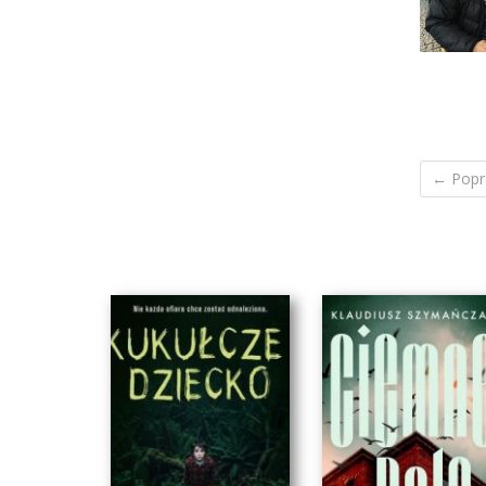
← Popr