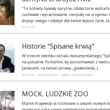
"Te kobiety bywały sprytne, obdarzone wybucho
zuchwałe i wyrachowane, cierpiały na urojenia i
dopiąć swego i zdobyć dla siebie lepsze życie, tak 
2017-12-08
Historie "Spisane krwią"
W trzecim odcinku serialu dokumentalnego "Spi
na południe Yorkshire, by porozmawiać z twórcą
Jamesem, na temat sprawy „gwałciciela(...)
2017-09-26 :: Jola Remiszewska :: wywiad z Peterem Jamesem
MOCK. LUDZKIE ZOO
Marek Krajewski w rozmowie o swoim nowym kry
wyobrazić taką scenę: niedzielnym popołudniem