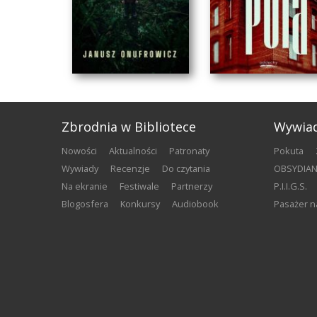
Zbrodnia w Bibliotece
Wywia
nowości
aktualności
patronaty
Pokuta
wywiady
recenzje
do czytania
OBSYDI
na ekranie
festiwale
partnerzy
P.I.I.G.S.
blogosfera
konkursy
audiobook
Pasażer 
KUKUŁCZE DZIECKO
CIEMNE POLA
Janusz Onufrowicz
Klaudiusz Szymańczak