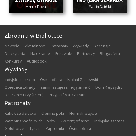
ZWIERZĘ OFIARNE
INDYJSKA SZARADA
Henrik Fexeus
Marcin Faliński
Zbrodnia w Bibliotece
nowości
aktualności
patronaty
wywiady
recenzje
do czytania
na ekranie
festiwale
partnerzy
blogosfera
konkursy
audiobook
Wywiady
Indyjska szarada
Ósma ofiara
Michał Zgajewski
Obietnica zdrady
Zanim zabijesz moją śmierć
Dom Klepsydry
Do trzech razy śmierć
Przyjaciółka B.A.Paris
Patronaty
Kukułcze dziecko
Ciemne pola
Normalne życie
Wampir z Woźnickich Dołów
Zwierzę ofiarne
Indyjska szarada
Gołoborze
Tysiąc
Paprotniki
Ósma ofiara