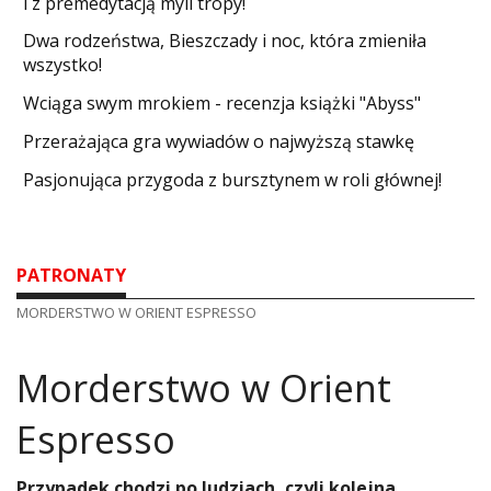
i z premedytacją myli tropy!
Dwa rodzeństwa, Bieszczady i noc, która zmieniła
wszystko!
Wciąga swym mrokiem - recenzja książki "Abyss"
​Przerażająca gra wywiadów o najwyższą stawkę
Pasjonująca przygoda z bursztynem w roli głównej!
PATRONATY
MORDERSTWO W ORIENT ESPRESSO
Morderstwo w Orient
Espresso
Przypadek chodzi po ludziach, czyli kolejna