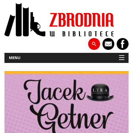
MENU
NOWOŚCI
PATRONATY
WYWIADY
RECENZJE