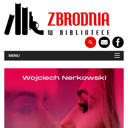
MENU
NOWOŚCI
PATRONATY
WYWIADY
RECENZJE