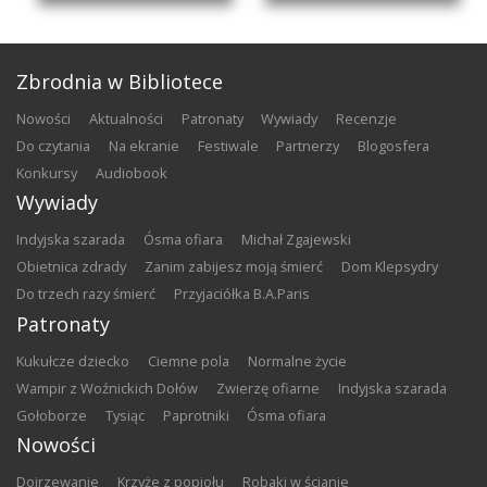
Zbrodnia w Bibliotece
nowości
aktualności
patronaty
wywiady
recenzje
do czytania
na ekranie
festiwale
partnerzy
blogosfera
konkursy
audiobook
Wywiady
Indyjska szarada
Ósma ofiara
Michał Zgajewski
Obietnica zdrady
Zanim zabijesz moją śmierć
Dom Klepsydry
Do trzech razy śmierć
Przyjaciółka B.A.Paris
Patronaty
Kukułcze dziecko
Ciemne pola
Normalne życie
Wampir z Woźnickich Dołów
Zwierzę ofiarne
Indyjska szarada
Gołoborze
Tysiąc
Paprotniki
Ósma ofiara
Nowości
Dojrzewanie
Krzyże z popiołu
Robaki w ścianie