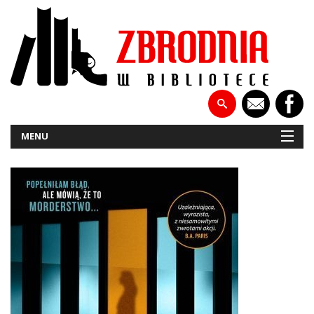
MENU
NOWOŚCI
PATRONATY
WYWIADY
RECENZJE