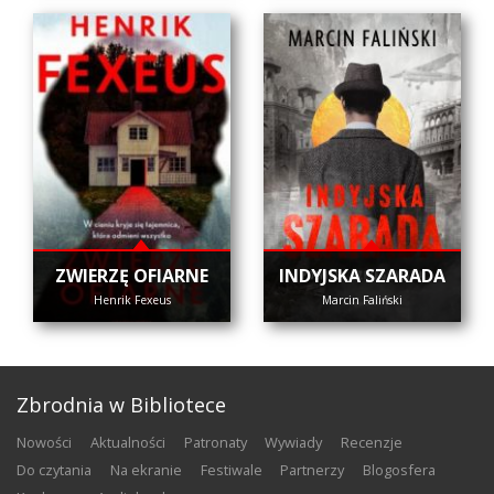
ZWIERZĘ OFIARNE
INDYJSKA SZARADA
Henrik Fexeus
Marcin Faliński
Zbrodnia w Bibliotece
nowości
aktualności
patronaty
wywiady
recenzje
do czytania
na ekranie
festiwale
partnerzy
blogosfera