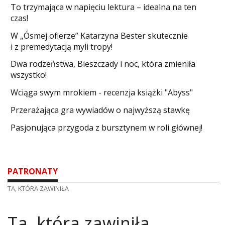
​To trzymająca w napięciu lektura – idealna na ten
czas!
W „Ósmej ofierze” Katarzyna Bester skutecznie
i z premedytacją myli tropy!
Dwa rodzeństwa, Bieszczady i noc, która zmieniła
wszystko!
Wciąga swym mrokiem - recenzja książki "Abyss"
​Przerażająca gra wywiadów o najwyższą stawkę
Pasjonująca przygoda z bursztynem w roli głównej!
PATRONATY
TA, KTÓRA ZAWINIŁA
Ta, która zawiniła